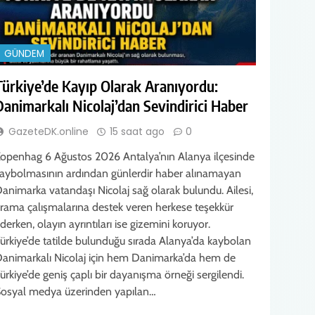
GÜNDEM
Türkiye’de Kayıp Olarak Aranıyordu:
Danimarkalı Nicolaj’dan Sevindirici Haber
GazeteDK.online
15 saat ago
0
openhag 6 Ağustos 2026 Antalya’nın Alanya ilçesinde
aybolmasının ardından günlerdir haber alınamayan
animarka vatandaşı Nicolaj sağ olarak bulundu. Ailesi,
rama çalışmalarına destek veren herkese teşekkür
derken, olayın ayrıntıları ise gizemini koruyor.
ürkiye’de tatilde bulunduğu sırada Alanya’da kaybolan
animarkalı Nicolaj için hem Danimarka’da hem de
ürkiye’de geniş çaplı bir dayanışma örneği sergilendi.
osyal medya üzerinden yapılan…