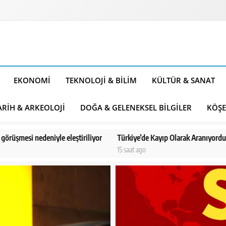
EKONOMI
TEKNOLOJI & BILIM
KÜLTÜR & SANAT
ARIH & ARKEOLOJI
DOĞA & GELENEKSEL BILGILER
KÖŞE
Türkiye’de Kayıp Olarak Aranıyordu: Danimarkalı Nicolaj’dan Sevindirici
15 saat ago