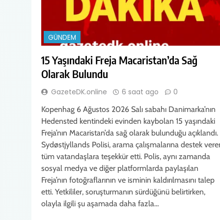
GÜNDEM
15 Yaşındaki Freja Macaristan’da Sağ
Olarak Bulundu
GazeteDK.online
6 saat ago
0
Kopenhag 6 Ağustos 2026 Salı sabahı Danimarka’nın
Hedensted kentindeki evinden kaybolan 15 yaşındaki
Freja’nın Macaristan’da sağ olarak bulunduğu açıklandı.
Sydøstjyllands Polisi, arama çalışmalarına destek vere
tüm vatandaşlara teşekkür etti. Polis, aynı zamanda
sosyal medya ve diğer platformlarda paylaşılan
Freja’nın fotoğraflarının ve isminin kaldırılmasını talep
etti. Yetkililer, soruşturmanın sürdüğünü belirtirken,
olayla ilgili şu aşamada daha fazla…