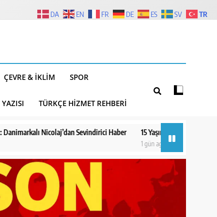
TR
DA
EN
FR
DE
ES
SV
ÇEVRE & İKLIM
SPOR
 YAZISI
TÜRKÇE HIZMET REHBERI
 Haber
15 Yaşındaki Danimarkalı Freja İçin Uluslararası Arama: Polis Ha
1 gün ago