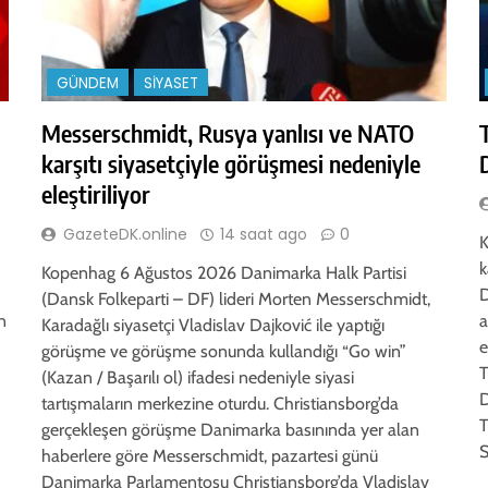
GÜNDEM
SIYASET
Messerschmidt, Rusya yanlısı ve NATO
karşıtı siyasetçiyle görüşmesi nedeniyle
eleştiriliyor
GazeteDK.online
14 saat ago
0
K
k
Kopenhag 6 Ağustos 2026 Danimarka Halk Partisi
D
(Dansk Folkeparti – DF) lideri Morten Messerschmidt,
n
a
Karadağlı siyasetçi Vladislav Dajković ile yaptığı
e
görüşme ve görüşme sonunda kullandığı “Go win”
T
(Kazan / Başarılı ol) ifadesi nedeniyle siyasi
D
tartışmaların merkezine oturdu. Christiansborg’da
T
gerçekleşen görüşme Danimarka basınında yer alan
S
haberlere göre Messerschmidt, pazartesi günü
Danimarka Parlamentosu Christiansborg’da Vladislav