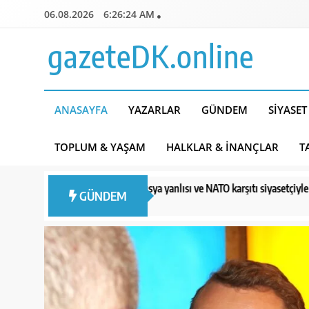
Skip
06.08.2026
6:26:26 AM
to
content
gazeteDK.online
ANASAYFA
YAZARLAR
GÜNDEM
SIYASET
TOPLUM & YAŞAM
HALKLAR & İNANÇLAR
T
yanlısı ve NATO karşıtı siyasetçiyle görüşmesi nedeniyle eleştiriliyor
GÜNDEM