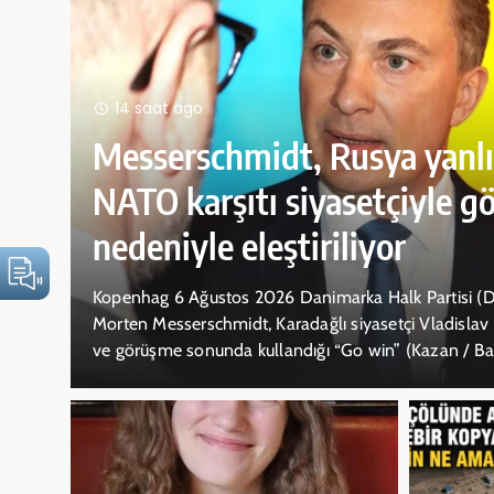
15 saat ago
Türkiye’de Kayıp Olarak Ar
Danimarkalı Nicolaj’dan Sev
Haber
ideri
Kopenhag 6 Ağustos 2026 Antalya’nın Alanya ilçesi
örüşme
günlerdir haber alınamayan Danimarka vatandaşı Nic
yle
Ailesi, arama çalışmalarına destek veren herkese teş
me
ayrıntıları ise gizemini koruyor. Türkiye’de tatilde bu
nü
kaybolan Danimarkalı Nicolaj için hem Danimarka’da
çaplı bir dayanışma örneği sergilendi. Sosyal medya