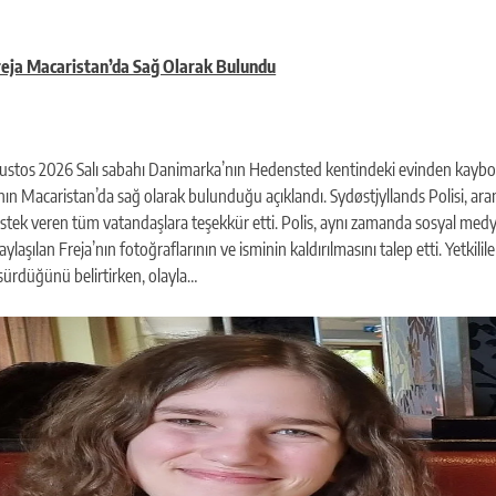
reja Macaristan’da Sağ Olarak Bulundu
stos 2026 Salı sabahı Danimarka’nın Hedensted kentindeki evinden kaybo
’nın Macaristan’da sağ olarak bulunduğu açıklandı. Sydøstjyllands Polisi, ar
estek veren tüm vatandaşlara teşekkür etti. Polis, aynı zamanda sosyal medy
laşılan Freja’nın fotoğraflarının ve isminin kaldırılmasını talep etti. Yetkilile
ürdüğünü belirtirken, olayla…