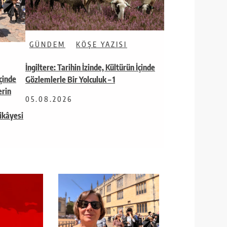
GÜNDEM
KÖŞE YAZISI
İngiltere: Tarihin İzinde, Kültürün İçinde
İçinde
Gözlemlerle Bir Yolculuk – 1
erin
05.08.2026
ikâyesi