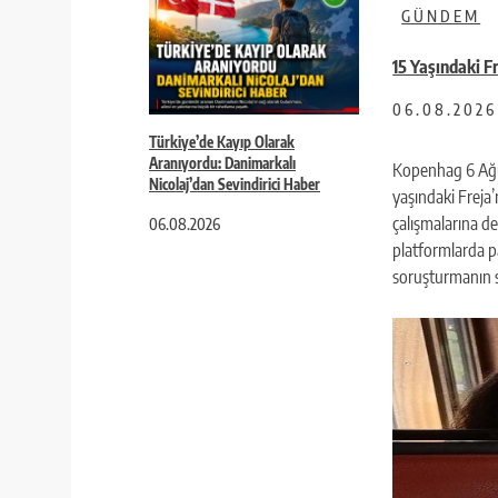
GÜNDEM
15 Yaşındaki F
06.08.2026
Türkiye’de Kayıp Olarak
Aranıyordu: Danimarkalı
Kopenhag 6 Ağu
Nicolaj’dan Sevindirici Haber
yaşındaki Freja
çalışmalarına d
06.08.2026
platformlarda pay
soruşturmanın s