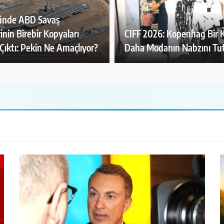
lünde ABD Savaş
inin Birebir Kopyaları
CIFF 2026: Kopenhag Bir 
Çıktı: Pekin Ne Amaçlıyor?
Daha Modanın Nabzını Tu