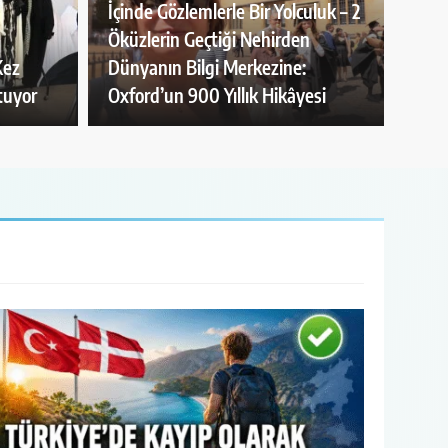
İçinde Gözlemlerle Bir Yolculuk – 2
Öküzlerin Geçtiği Nehirden
Kez
Dünyanın Bilgi Merkezine:
tuyor
Oxford’un 900 Yıllık Hikâyesi