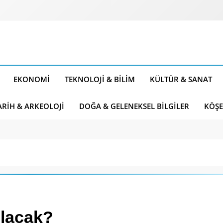
EKONOMI
TEKNOLOJI & BILIM
KÜLTÜR & SANAT
ARIH & ARKEOLOJI
DOĞA & GELENEKSEL BILGILER
KÖŞE
olacak?