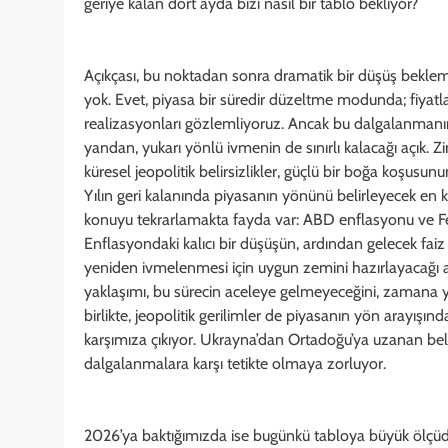
geriye kalan dört ayda bizi nasıl bir tablo bekliyor?
Açıkçası, bu noktadan sonra dramatik bir düşüş bekleme
yok. Evet, piyasa bir süredir düzeltme modunda; fiyatl
realizasyonları gözlemliyoruz. Ancak bu dalgalanmanı
yandan, yukarı yönlü ivmenin de sınırlı kalacağı açık.
küresel jeopolitik belirsizlikler, güçlü bir boğa koşusun
Yılın geri kalanında piyasanın yönünü belirleyecek en kri
konuyu tekrarlamakta fayda var: ABD enflasyonu ve Fed’
Enflasyondaki kalıcı bir düşüşün, ardından gelecek faiz i
yeniden ivmelenmesi için uygun zemini hazırlayacağı aş
yaklaşımı, bu sürecin aceleye gelmeyeceğini, zamana y
birlikte, jeopolitik gerilimler de piyasanın yön arayışında
karşımıza çıkıyor. Ukrayna’dan Ortadoğu’ya uzanan belirs
dalgalanmalara karşı tetikte olmaya zorluyor.
2026’ya baktığımızda ise bugünkü tabloya büyük ölçüd