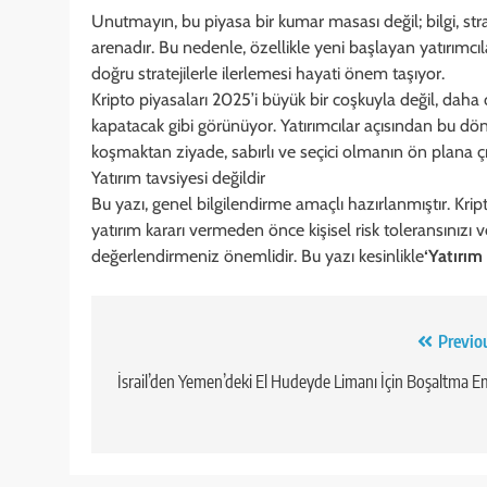
Unutmayın, bu piyasa bir kumar masası değil; bilgi, strat
arenadır. Bu nedenle, özellikle yeni başlayan yatırımcıl
doğru stratejilerle ilerlemesi hayati önem taşıyor.
Kripto piyasaları 2025’i büyük bir coşkuyla değil, daha ç
kapatacak gibi görünüyor. Yatırımcılar açısından bu dö
koşmaktan ziyade, sabırlı ve seçici olmanın ön plana çık
Yatırım tavsiyesi değildir
Bu yazı, genel bilgilendirme amaçlı hazırlanmıştır. Kripto
yatırım kararı vermeden önce kişisel risk toleransınızı
değerlendirmeniz önemlidir. Bu yazı kesinlikle
‘Yatırım 
Yazı
Previo
gezinmesi
İsrail’den Yemen’deki El Hudeyde Limanı İçin Boşaltma E