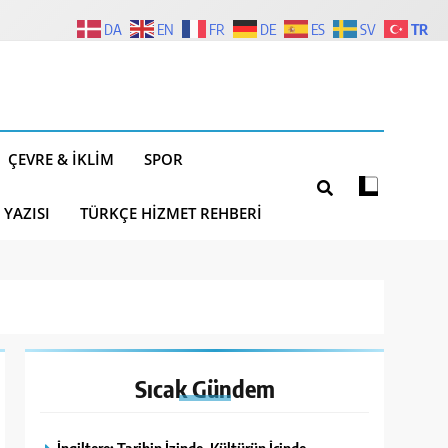
TR
DA
EN
FR
DE
ES
SV
ÇEVRE & İKLIM
SPOR
 YAZISI
TÜRKÇE HIZMET REHBERI
Sıcak
Gündem