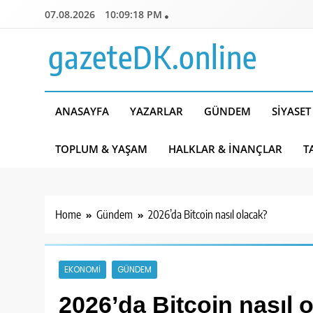
Skip
07.08.2026
10:09:19 PM
to
content
gazeteDK.online
ANASAYFA
YAZARLAR
GÜNDEM
SIYASET
TOPLUM & YAŞAM
HALKLAR & İNANÇLAR
T
Home
Gündem
2026’da Bitcoin nasıl olacak?
EKONOMI
GÜNDEM
2026’da Bitcoin nasıl 