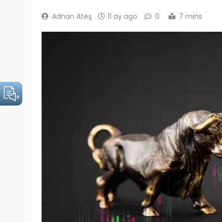
Adnan Ateş
11 ay ago
0
7 mins