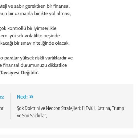
eji ve sabır gerektiren bir finansal
arın bir uzmanla birlikte yol alması,
ok kontrollü bir iyimserlikle
nem, yüksek volatilite peşinde
acağı bir sınav niteliğinde olacak.
 paralar yüksek riskli varlıklardır ve
 ve finansal durumunuzu dikkatlice
Tavsiyesi Değildir’.
us:
Next:
mri
Şok Doktrini ve Neocon Stratejileri: 11 Eylül, Katrina, Trump
ve Son Saldırılar,