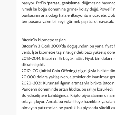
basıyor. Fed’in
‘parasal genişleme’
düğmesine basmadığ
ivmeli bir boğa dönemine girmek kolay değil. Powell’ın 
bankasının ana odağı hala enflasyonla mücadele. Dolayı
temposuna yakın bir seyir görmek şaşırtıcı olmayacak.
Bitcoin’in kilometre taşları
Bitcoin’in 3 Ocak 2009’da doğuşundan bu yana, fiyat h
verdi. İşte kilometre taşı niteliğindeki bazı yükseliş dön
2013-2014: Bitcoin’in ilk büyük rallisi. Fiyat, bin doların
dikkatini çekti.
2017: ICO
(Initial Coin Offering)
çılgınlığıyla birlikte t
20.000 dolara yaklaşırken, altcoinler de inanılmaz getir
2020-2021: Kurumsal ilginin artmasıyla birlikte Bitcoin
Pandemi döneminde artan likidite, bu ralliyi körükledi.
Bu yükselişlere bakıldığında, Kripto piyasalarının dinami
ortaya çıkıyor. Ancak, bu volatiliteye hazırlıksız yakalan
olmayan yatırımcılar, ne yazık ki bu piyasada sürekli zar