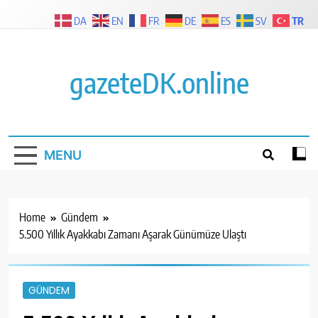
Skip
TR
DA
EN
FR
DE
ES
SV
to
content
gazeteDK.online
MENU
Home
Gündem
5.500 Yıllık Ayakkabı Zamanı Aşarak Günümüze Ulaştı
GÜNDEM