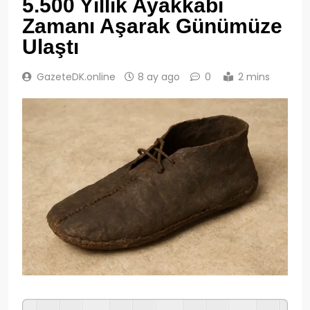
5.500 Yıllık Ayakkabı
Zamanı Aşarak Günümüze
Ulaştı
GazeteDK.online
8 ay ago
0
2 mins