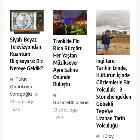
Siyah-Beyaz
Tivoli’de Flo
Televizyondan
Rida Rüzgârı:
Kuantum
Her Yaştan
İngiltere:
Bilgisayara: Biz
Müziksever
Tarihin İzinde,
Nereye Geldik?
Aynı Sahne
Kültürün İçinde
Önünde
Tülay
Gözlemlerle Bir
Buluştu
Çetinkaya
Yolculuk – 3
Saraçoğlu
Stonehenge’den
18 saat ago
GazeteDK.online
Göbekli
0
18 saat ago
Tepe’ye
Uzanan Tarih
0
Yolculuğu
Tülay