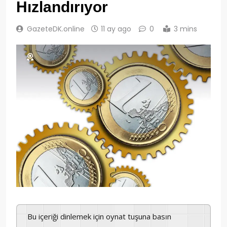
Hızlandırıyor
GazeteDK.online
11 ay ago
0
3 mins
Bu içeriği dinlemek için oynat tuşuna basın