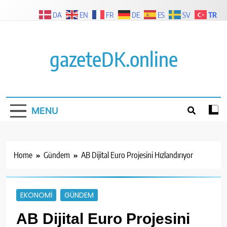
Skip
TR
DA
EN
FR
DE
ES
SV
to
content
gazeteDK.online
MENU
Home
Gündem
AB Dijital Euro Projesini Hızlandırıyor
EKONOMI
GÜNDEM
AB Dijital Euro Projesini