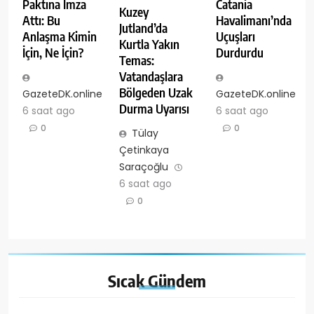
Paktına İmza
Catania
Kuzey
Attı: Bu
Havalimanı’nda
Jutland’da
Anlaşma Kimin
Uçuşları
Kurtla Yakın
İçin, Ne İçin?
Durdurdu
Temas:
Vatandaşlara
Bölgeden Uzak
GazeteDK.online
GazeteDK.online
Durma Uyarısı
6 saat ago
6 saat ago
0
0
Tülay
Çetinkaya
Saraçoğlu
6 saat ago
0
Sıcak
Gündem