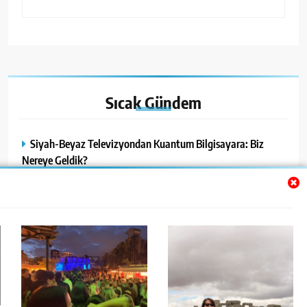
Sıcak
Gündem
Siyah-Beyaz Televizyondan Kuantum Bilgisayara: Biz
Nereye Geldik?
Tivoli’de Flo Rida Rüzgârı: Her Yaştan Müziksever Aynı
Sahne Önünde Buluştu
İngiltere: Tarihin İzinde, Kültürün İçinde Gözlemlerle Bir
Yolculuk – 3 Stonehenge’den Göbekli Tepe’ye Uzanan Tarih
Yolculuğu
15 Yaşındaki Freja Macaristan’da Sağ Olarak Bulundu