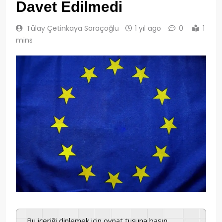
Davet Edilmedi
Tülay Çetinkaya Saraçoğlu
1 yıl ago
0
1
mins
Bu içeriği dinlemek için oynat tuşuna basın