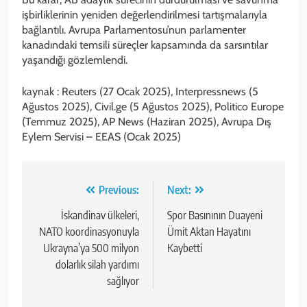
işbirliklerinin yeniden değerlendirilmesi tartışmalarıyla
bağlantılı. Avrupa Parlamentosu’nun parlamenter
kanadındaki temsili süreçler kapsamında da sarsıntılar
yaşandığı gözlemlendi.
kaynak : Reuters (27 Ocak 2025), Interpressnews (5
Ağustos 2025), Civil.ge (5 Ağustos 2025), Politico Europe
(Temmuz 2025), AP News (Haziran 2025), Avrupa Dış
Eylem Servisi – EEAS (Ocak 2025)
Yazı
Previous:
Next:
gezinmesi
İskandinav ülkeleri,
Spor Basınının Duayeni
NATO koordinasyonuyla
Ümit Aktan Hayatını
Ukrayna’ya 500 milyon
Kaybetti
dolarlık silah yardımı
sağlıyor