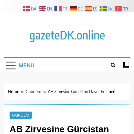
Skip
TR
DA
EN
FR
DE
ES
SV
to
content
gazeteDK.online
MENU
Home
Gündem
AB Zirvesine Gürcistan Davet Edilmedi
GÜNDEM
AB Zirvesine Gürcistan