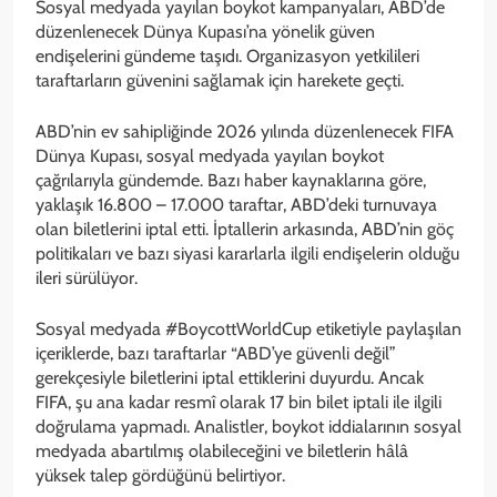
Sosyal medyada yayılan boykot kampanyaları, ABD’de
düzenlenecek Dünya Kupası’na yönelik güven
endişelerini gündeme taşıdı. Organizasyon yetkilileri
taraftarların güvenini sağlamak için harekete geçti.
ABD’nin ev sahipliğinde 2026 yılında düzenlenecek FIFA
Dünya Kupası, sosyal medyada yayılan boykot
çağrılarıyla gündemde. Bazı haber kaynaklarına göre,
yaklaşık 16.800 – 17.000 taraftar, ABD’deki turnuvaya
olan biletlerini iptal etti. İptallerin arkasında, ABD’nin göç
politikaları ve bazı siyasi kararlarla ilgili endişelerin olduğu
ileri sürülüyor.
Sosyal medyada #BoycottWorldCup etiketiyle paylaşılan
içeriklerde, bazı taraftarlar “ABD’ye güvenli değil”
gerekçesiyle biletlerini iptal ettiklerini duyurdu. Ancak
FIFA, şu ana kadar resmî olarak 17 bin bilet iptali ile ilgili
doğrulama yapmadı. Analistler, boykot iddialarının sosyal
medyada abartılmış olabileceğini ve biletlerin hâlâ
yüksek talep gördüğünü belirtiyor.