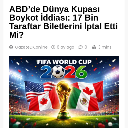
ABD’de Dünya Kupası
Boykot İddiası: 17 Bin
Taraftar Biletlerini İptal Etti
Mi?
GazeteDK.online
6 ay ago
0
3 mins