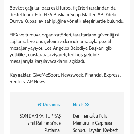
Boykot çağrıları bazı eski futbol figürleri tarafından da
desteklendi. Eski FIFA Başkanı Sepp Blatter, ABD’deki
Dünya Kupası ev sahipliğine yönelik eleştirilerde bulundu.
FIFA ve turnuva organizatörleri, taraftarların güvenliğini
sağlamak ve endişelerini gidermek amacıyla pozitif
mesajlar yayıyor. Los Angeles Belediye Başkanı gibi
yetkililer, uluslararası ziyaretçileri hoş geldiniz
mesajlarıyla karşılayacaklarını açıkladı.
Kaynaklar:
GiveMeSport, Newsweek, Financial Express,
Reuters, AP News
Yazı
Previous:
Next:
gezinmesi
SON DAKİKA: TÜPRAŞ
Danimarka’da Polis
İzmit Rafinerisi’nde
Memuru Tır Çarpması
Patlama!
Sonucu Hayatını Kaybetti