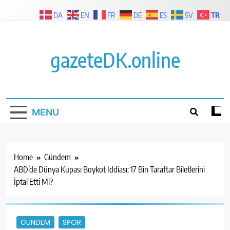
Skip
TR
DA
EN
FR
DE
ES
SV
to
content
gazeteDK.online
MENU
Home
Gündem
ABD’de Dünya Kupası Boykot İddiası: 17 Bin Taraftar Biletlerini
İptal Etti Mi?
GÜNDEM
SPOR