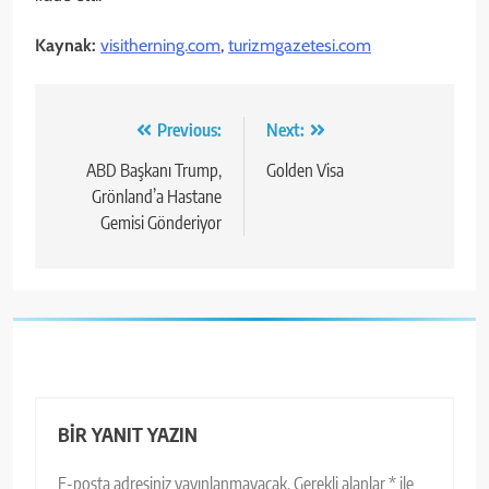
Kaynak:
visitherning.com
,
turizmgazetesi.com
Yazı
Previous:
Next:
gezinmesi
ABD Başkanı Trump,
Golden Visa
Grönland’a Hastane
Gemisi Gönderiyor
BIR YANIT YAZIN
E-posta adresiniz yayınlanmayacak.
Gerekli alanlar
*
ile