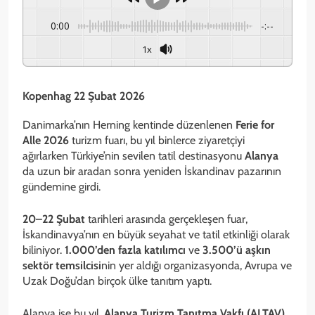
0:00
-:--
1x
Kopenhag 22 Şubat 2026
Danimarka’nın Herning kentinde düzenlenen
Ferie for
Alle 2026
turizm fuarı, bu yıl binlerce ziyaretçiyi
ağırlarken Türkiye’nin sevilen tatil destinasyonu
Alanya
da uzun bir aradan sonra yeniden İskandinav pazarının
gündemine girdi.
20–22 Şubat
tarihleri arasında gerçekleşen fuar,
İskandinavya’nın en büyük seyahat ve tatil etkinliği olarak
biliniyor.
1.000’den fazla katılımcı
ve
3.500’ü aşkın
sektör temsilcisi
nin yer aldığı organizasyonda, Avrupa ve
Uzak Doğu’dan birçok ülke tanıtım yaptı.
Alanya ise bu yıl,
Alanya Turizm Tanıtma Vakfı (ALTAV)