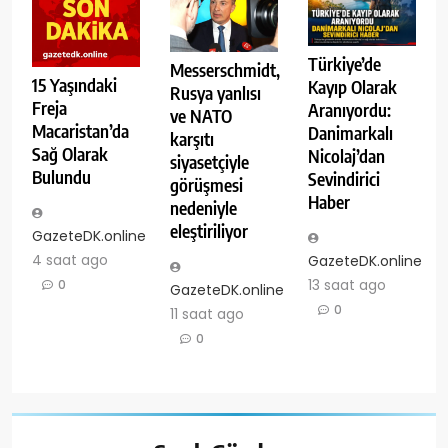
Türkiye’de
Messerschmidt,
15 Yaşındaki
Kayıp Olarak
Rusya yanlısı
Freja
Aranıyordu:
ve NATO
Macaristan’da
Danimarkalı
karşıtı
Sağ Olarak
Nicolaj’dan
siyasetçiyle
Bulundu
Sevindirici
görüşmesi
Haber
nedeniyle
eleştiriliyor
GazeteDK.online
4 saat ago
GazeteDK.online
13 saat ago
0
GazeteDK.online
0
11 saat ago
0