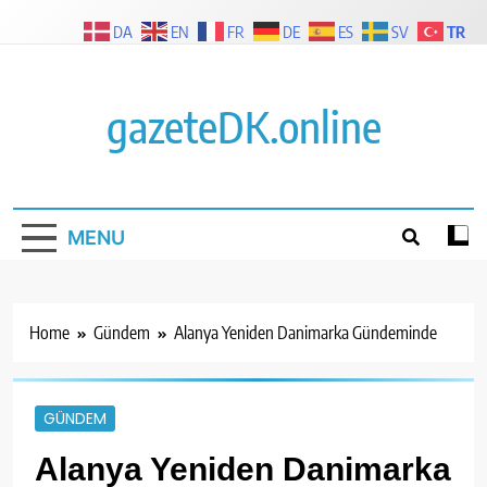
Skip
TR
DA
EN
FR
DE
ES
SV
to
content
gazeteDK.online
MENU
Home
Gündem
Alanya Yeniden Danimarka Gündeminde
GÜNDEM
Alanya Yeniden Danimarka