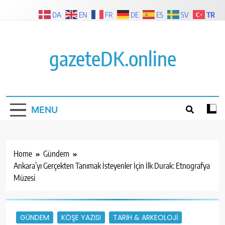
Skip
TR
DA
EN
FR
DE
ES
SV
to
content
gazeteDK.online
MENU
Home
Gündem
Ankara’yı Gerçekten Tanımak İsteyenler İçin İlk Durak: Etnografya
Müzesi
GÜNDEM
KÖŞE YAZISI
TARIH & ARKEOLOJI