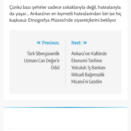
Çünkü bazı şehirler sadece sokaklarıyla değil, hatıralarıyla
da yaşar… Ankara’nın en kıymetli hatıralarından biri ise hiç
kuşkusuz Etnografya Müzesi’nde ziyaretçilerini bekliyor
Yazı
Previous:
Next:
gezinmesi
Türk Sibergüvenlik
Ankara’nın Kalbinde
Uzmanı Can Değer’e
Ekonomi Tarihine
Ödül
Yolculuk: İş Bankası
İktisadi Bağımsızlık
Müzesi’ni Gezdim