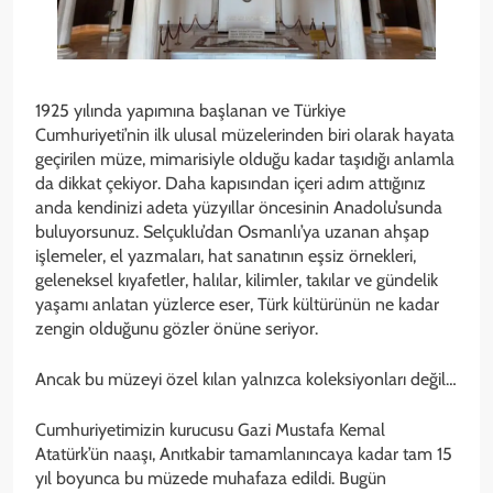
1925 yılında yapımına başlanan ve Türkiye
Cumhuriyeti’nin ilk ulusal müzelerinden biri olarak hayata
geçirilen müze, mimarisiyle olduğu kadar taşıdığı anlamla
da dikkat çekiyor. Daha kapısından içeri adım attığınız
anda kendinizi adeta yüzyıllar öncesinin Anadolu’sunda
buluyorsunuz. Selçuklu’dan Osmanlı’ya uzanan ahşap
işlemeler, el yazmaları, hat sanatının eşsiz örnekleri,
geleneksel kıyafetler, halılar, kilimler, takılar ve gündelik
yaşamı anlatan yüzlerce eser, Türk kültürünün ne kadar
zengin olduğunu gözler önüne seriyor.
Ancak bu müzeyi özel kılan yalnızca koleksiyonları değil…
Cumhuriyetimizin kurucusu Gazi Mustafa Kemal
Atatürk’ün naaşı, Anıtkabir tamamlanıncaya kadar tam 15
yıl boyunca bu müzede muhafaza edildi. Bugün