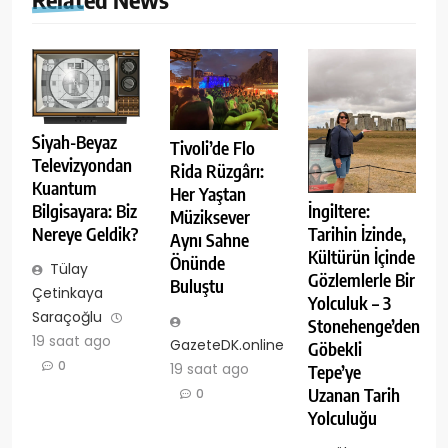
Siyah-Beyaz
Tivoli’de Flo
Televizyondan
Rida Rüzgârı:
Kuantum
Her Yaştan
İngiltere:
Bilgisayara: Biz
Müziksever
Tarihin İzinde,
Nereye Geldik?
Aynı Sahne
Kültürün İçinde
Önünde
Tülay
Gözlemlerle Bir
Buluştu
Çetinkaya
Yolculuk – 3
Saraçoğlu
Stonehenge’den
19 saat ago
GazeteDK.online
Göbekli
0
19 saat ago
Tepe’ye
Uzanan Tarih
0
Yolculuğu