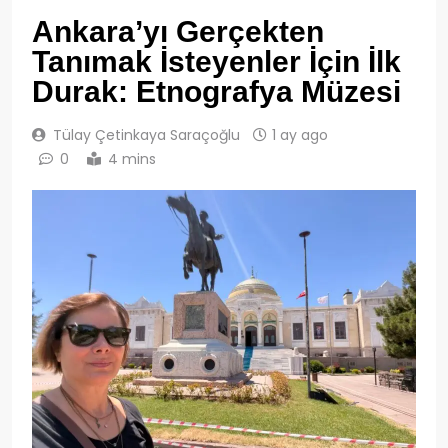
Ankara’yı Gerçekten
Tanımak İsteyenler İçin İlk
Durak: Etnografya Müzesi
Tülay Çetinkaya Saraçoğlu
1 ay ago
0
4 mins