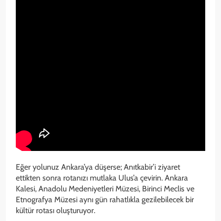
Eğer yolunuz Ankara’ya düşerse; Anıtkabir’i ziyaret
ettikten sonra rotanızı mutlaka Ulus’a çevirin. Ankara
Kalesi, Anadolu Medeniyetleri Müzesi, Birinci Meclis ve
Etnografya Müzesi aynı gün rahatlıkla gezilebilecek bir
kültür rotası oluşturuyor.