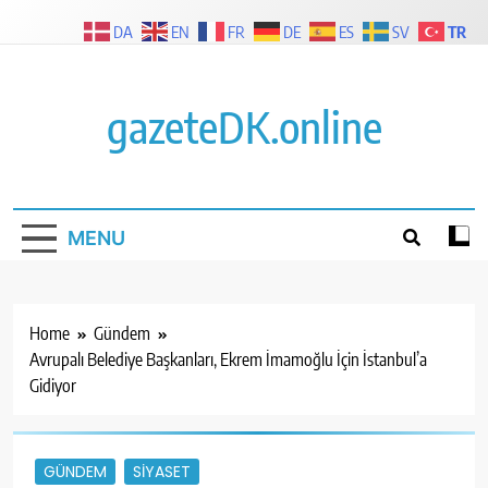
Skip
TR
DA
EN
FR
DE
ES
SV
to
content
gazeteDK.online
MENU
Home
Gündem
Avrupalı Belediye Başkanları, Ekrem İmamoğlu İçin İstanbul’a
Gidiyor
GÜNDEM
SIYASET