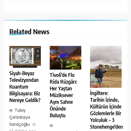
Related News
Siyah-Beyaz
Tivoli’de Flo
Televizyondan
Rida Rüzgârı:
Kuantum
Her Yaştan
İngiltere:
Bilgisayara: Biz
Müziksever
Tarihin İzinde,
Nereye Geldik?
Aynı Sahne
Kültürün İçinde
Önünde
Tülay
Gözlemlerle Bir
Buluştu
Çetinkaya
Yolculuk – 3
Saraçoğlu
Stonehenge’den