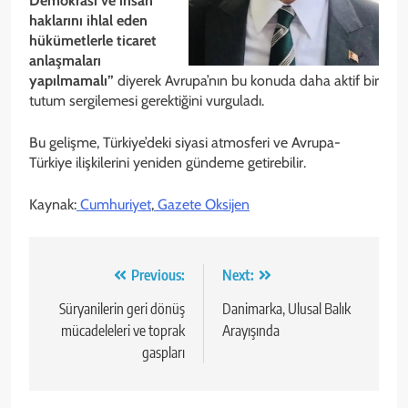
Demokrasi ve insan
haklarını ihlal eden
hükümetlerle ticaret
anlaşmaları
yapılmamalı”
diyerek Avrupa’nın bu konuda daha aktif bir
tutum sergilemesi gerektiğini vurguladı.
Bu gelişme, Türkiye’deki siyasi atmosferi ve Avrupa-
Türkiye ilişkilerini yeniden gündeme getirebilir.
Kaynak:
Cumhuriyet
,
Gazete Oksijen
Yazı
Previous:
Next:
gezinmesi
Süryanilerin geri dönüş
Danimarka, Ulusal Balık
mücadeleleri ve toprak
Arayışında
gaspları