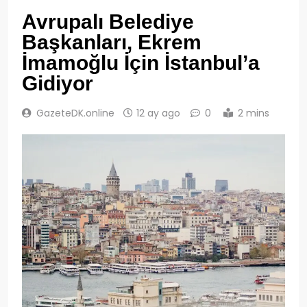
Avrupalı Belediye
Başkanları, Ekrem
İmamoğlu İçin İstanbul’a
Gidiyor
GazeteDK.online
12 ay ago
0
2 mins