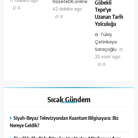
17 dakika ago
GazeteDK.online
Göbekli
0
42 dakika ago
Tepe’ye
Uzanan Tarih
0
Yolculuğu
Tülay
Çetinkaya
Saraçoğlu
20 saat ago
0
Sıcak
Gündem
Siyah-Beyaz Televizyondan Kuantum Bilgisayara: Biz
Nereye Geldik?