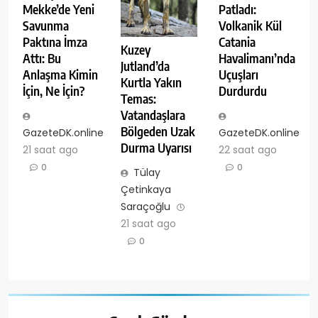
Mekke’de Yeni
Patladı:
Savunma
Volkanik Kül
Paktına İmza
Catania
Kuzey
Attı: Bu
Havalimanı’nda
Jutland’da
Anlaşma Kimin
Uçuşları
Kurtla Yakın
İçin, Ne İçin?
Durdurdu
Temas:
Vatandaşlara
Bölgeden Uzak
GazeteDK.online
GazeteDK.online
Durma Uyarısı
21 saat ago
22 saat ago
0
0
Tülay
Çetinkaya
Saraçoğlu
21 saat ago
0