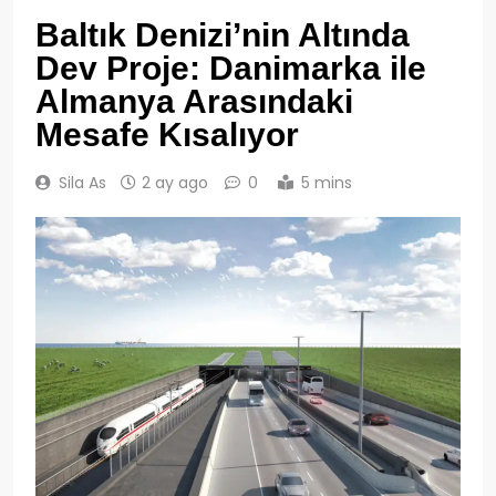
Baltık Denizi’nin Altında
Dev Proje: Danimarka ile
Almanya Arasındaki
Mesafe Kısalıyor
Sila As
2 ay ago
0
5 mins