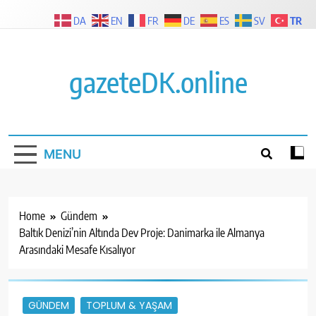
Skip
TR
DA
EN
FR
DE
ES
SV
to
content
gazeteDK.online
MENU
Home
Gündem
Baltık Denizi’nin Altında Dev Proje: Danimarka ile Almanya
Arasındaki Mesafe Kısalıyor
GÜNDEM
TOPLUM & YAŞAM