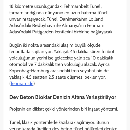
18 kilometre uzunluğundaki Fehmarnbelt Tüneli,
tamamlandığında dünyanın en uzun batırma tüneli
unvanını taşıyacak. Tünel, Danimarka’nın Lolland
Adası’ndaki Rødbyhavn ile Almanya’nın Fehmarn
Adası’ndaki Puttgarden kentlerini birbirine bağlayacak.
Bugün iki nokta arasındaki ulaşım büyük ölçüde
feribotlarla sağlanıyor. Yaklaşık 45 dakika süren feribot
yolculuğunun yerini ise gelecekte yalnızca 10 dakikalık
otomobil ve 7 dakikalık tren yolculuğu alacak. Ayrıca
Kopenhag-Hamburg arasındaki tren seyahatinin de
yaklaşık 4,5 saatten 2,5 saate düşmesi bekleniyor.
(
fehmarn.de⁠
)
Dev Beton Bloklar Denizin Altına Yerleştiriliyor
Projenin en dikkat çekici yönlerinden biri inşaat yöntemi.
Tünel, klasik yöntemlerle kazılarak açılmıyor. Bunun
yerine karada üretilen dev beton tünel bölümleri denize