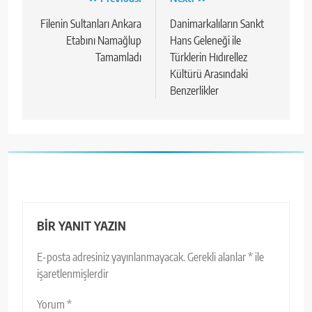
Yazı
gezinmesi
Filenin Sultanları Ankara
Danimarkalıların Sankt
Etabını Namağlup
Hans Geleneği ile
Tamamladı
Türklerin Hıdırellez
Kültürü Arasındaki
Benzerlikler
BIR YANIT YAZIN
E-posta adresiniz yayınlanmayacak.
Gerekli alanlar
*
ile
işaretlenmişlerdir
Yorum
*