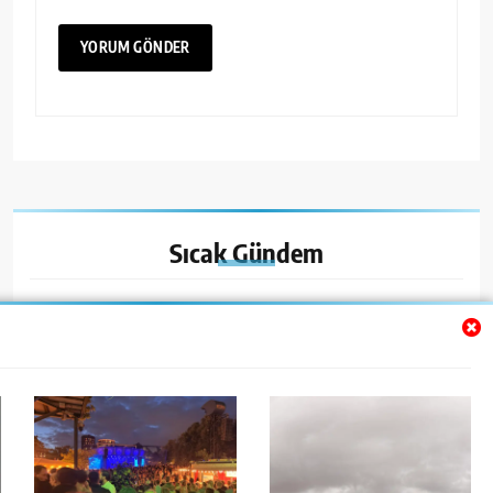
Sıcak
Gündem
Siyah-Beyaz Televizyondan Kuantum Bilgisayara: Biz
Nereye Geldik?
Tivoli’de Flo Rida Rüzgârı: Her Yaştan Müziksever Aynı
Sahne Önünde Buluştu
İngiltere: Tarihin İzinde, Kültürün İçinde Gözlemlerle Bir
Yolculuk – 3 Stonehenge’den Göbekli Tepe’ye Uzanan Tarih