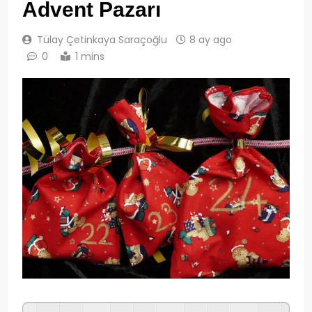
Advent Pazarı
Tülay Çetinkaya Saraçoğlu
8 ay ago
0
1 mins