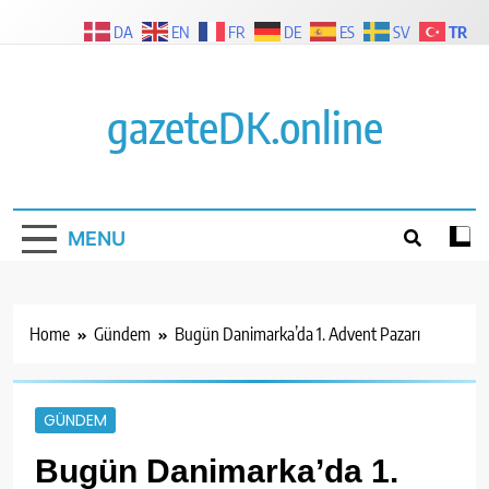
Skip
TR
DA
EN
FR
DE
ES
SV
to
content
gazeteDK.online
MENU
Home
Gündem
Bugün Danimarka’da 1. Advent Pazarı
GÜNDEM
Bugün Danimarka’da 1.