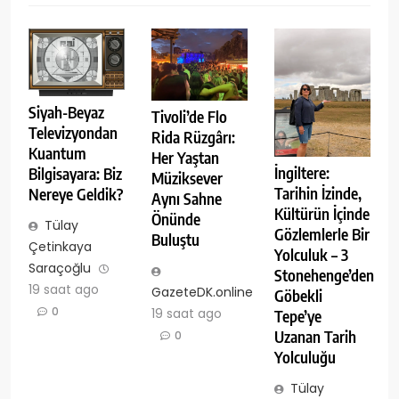
Siyah-Beyaz
Tivoli’de Flo
Televizyondan
Rida Rüzgârı:
Kuantum
Her Yaştan
İngiltere:
Bilgisayara: Biz
Müziksever
Tarihin İzinde,
Nereye Geldik?
Aynı Sahne
Kültürün İçinde
Önünde
Tülay
Gözlemlerle Bir
Buluştu
Çetinkaya
Yolculuk – 3
Saraçoğlu
Stonehenge’den
19 saat ago
GazeteDK.online
Göbekli
0
19 saat ago
Tepe’ye
Uzanan Tarih
0
Yolculuğu
Tülay