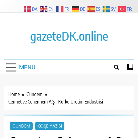
Skip
TR
DA
EN
FR
DE
ES
SV
to
content
gazeteDK.online
MENU
Home
Gündem
Cennet ve Cehennem A.Ş. : Korku Üretim Endüstrisi
GÜNDEM
KÖŞE YAZISI