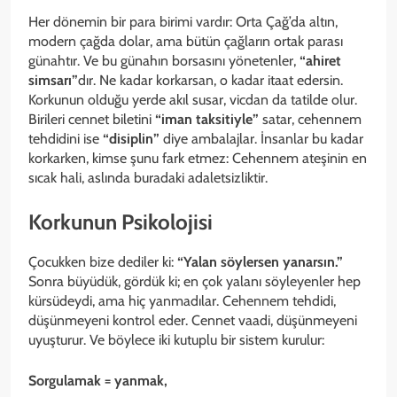
Her dönemin bir para birimi vardır: Orta Çağ’da altın,
modern çağda dolar, ama bütün çağların ortak parası
günahtır. Ve bu günahın borsasını yönetenler,
“ahiret
simsarı”
dır. Ne kadar korkarsan, o kadar itaat edersin.
Korkunun olduğu yerde akıl susar, vicdan da tatilde olur.
Birileri cennet biletini
“iman taksitiyle”
satar, cehennem
tehdidini ise
“disiplin”
diye ambalajlar. İnsanlar bu kadar
korkarken, kimse şunu fark etmez: Cehennem ateşinin en
sıcak hali, aslında buradaki adaletsizliktir.
Korkunun Psikolojisi
Çocukken bize dediler ki:
“Yalan söylersen yanarsın.”
Sonra büyüdük, gördük ki; en çok yalanı söyleyenler hep
kürsüdeydi, ama hiç yanmadılar. Cehennem tehdidi,
düşünmeyeni kontrol eder. Cennet vaadi, düşünmeyeni
uyuşturur. Ve böylece iki kutuplu bir sistem kurulur:
Sorgulamak = yanmak,