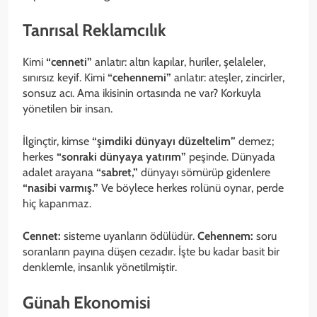
Tanrısal Reklamcılık
Kimi
“cenneti”
anlatır: altın kapılar, huriler, şelaleler,
sınırsız keyif. Kimi
“cehennemi”
anlatır: ateşler, zincirler,
sonsuz acı. Ama ikisinin ortasında ne var? Korkuyla
yönetilen bir insan.
İlginçtir, kimse
“şimdiki dünyayı düzeltelim”
demez;
herkes
“sonraki dünyaya yatırım”
peşinde. Dünyada
adalet arayana
“sabret,”
dünyayı sömürüp gidenlere
“nasibi varmış.”
Ve böylece herkes rolünü oynar, perde
hiç kapanmaz.
Cennet:
sisteme uyanların ödülüdür.
Cehennem:
soru
soranların payına düşen cezadır. İşte bu kadar basit bir
denklemle, insanlık yönetilmiştir.
Günah Ekonomisi