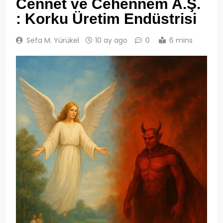
Cennet ve Cehennem A.Ş.
: Korku Üretim Endüstrisi
Sefa M. Yürükel
10 ay ago
0
6 mins