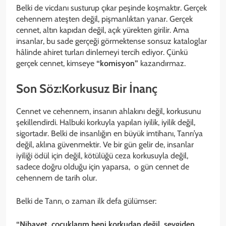
Belki de vicdanı susturup çıkar peşinde koşmaktır. Gerçek
cehennem ateşten değil, pişmanlıktan yanar. Gerçek
cennet, altın kapıdan değil, açık yürekten girilir. Ama
insanlar, bu sade gerçeği görmektense sonsuz kataloglar
hâlinde ahiret turları dinlemeyi tercih ediyor. Çünkü
gerçek cennet, kimseye
“komisyon”
kazandırmaz.
Son Söz:Korkusuz Bir İnanç
Cennet ve cehennem, insanın ahlakını değil, korkusunu
şekillendirdi. Halbuki korkuyla yapılan iyilik, iyilik değil,
sigortadır. Belki de insanlığın en büyük imtihanı, Tanrı’ya
değil, aklına güvenmektir. Ve bir gün gelir de, insanlar
iyiliği ödül için değil, kötülüğü ceza korkusuyla değil,
sadece doğru olduğu için yaparsa, o gün cennet de
cehennem de tarih olur.
Belki de Tanrı, o zaman ilk defa gülümser:
“Nihayet, çocuklarım beni korkudan değil, sevgiden