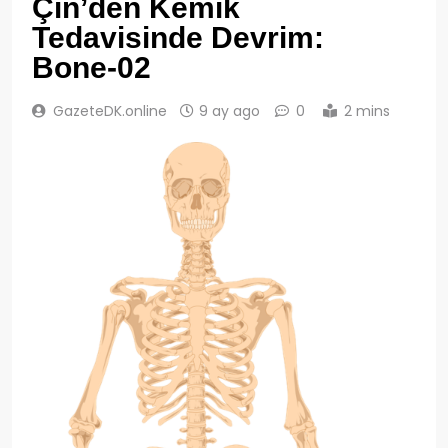
Çin’den Kemik
Tedavisinde Devrim:
Bone-02
GazeteDK.online
9 ay ago
0
2 mins