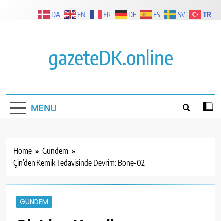
Skip
TR
DA
EN
FR
DE
ES
SV
to
content
gazeteDK.online
MENU
Home
Gündem
Çin’den Kemik Tedavisinde Devrim: Bone-02
GÜNDEM