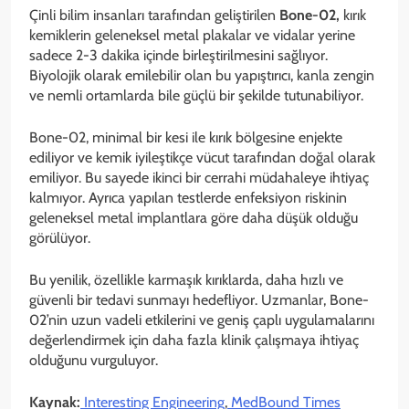
Çinli bilim insanları tarafından geliştirilen
Bone-02,
kırık
kemiklerin geleneksel metal plakalar ve vidalar yerine
sadece 2-3 dakika içinde birleştirilmesini sağlıyor.
Biyolojik olarak emilebilir olan bu yapıştırıcı, kanla zengin
ve nemli ortamlarda bile güçlü bir şekilde tutunabiliyor.
Bone-02, minimal bir kesi ile kırık bölgesine enjekte
ediliyor ve kemik iyileştikçe vücut tarafından doğal olarak
emiliyor. Bu sayede ikinci bir cerrahi müdahaleye ihtiyaç
kalmıyor. Ayrıca yapılan testlerde enfeksiyon riskinin
geleneksel metal implantlara göre daha düşük olduğu
görülüyor.
Bu yenilik, özellikle karmaşık kırıklarda, daha hızlı ve
güvenli bir tedavi sunmayı hedefliyor. Uzmanlar, Bone-
02’nin uzun vadeli etkilerini ve geniş çaplı uygulamalarını
değerlendirmek için daha fazla klinik çalışmaya ihtiyaç
olduğunu vurguluyor.
Kaynak:
Interesting Engineering
,
MedBound Times