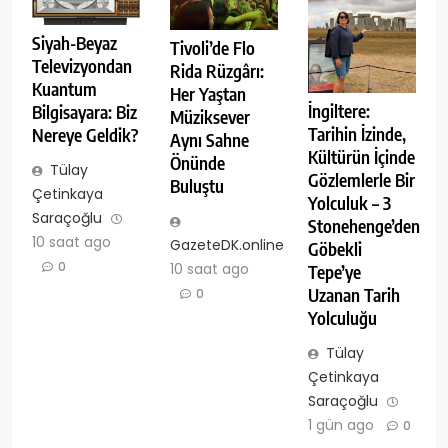
Siyah-Beyaz
Tivoli’de Flo
Televizyondan
Rida Rüzgârı:
Kuantum
Her Yaştan
İngiltere:
Bilgisayara: Biz
Müziksever
Tarihin İzinde,
Nereye Geldik?
Aynı Sahne
Kültürün İçinde
Önünde
Tülay
Gözlemlerle Bir
Buluştu
Çetinkaya
Yolculuk – 3
Saraçoğlu
Stonehenge’den
10 saat ago
GazeteDK.online
Göbekli
0
10 saat ago
Tepe’ye
Uzanan Tarih
0
Yolculuğu
Tülay
Çetinkaya
Saraçoğlu
1 gün ago
0