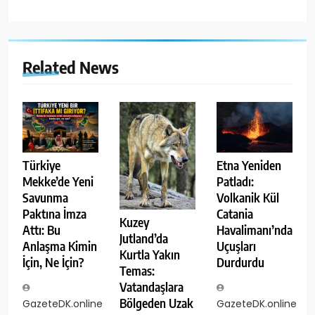
Related News
Türkiye
Etna Yeniden
Mekke’de Yeni
Patladı:
Savunma
Volkanik Kül
Paktına İmza
Catania
Kuzey
Attı: Bu
Havalimanı’nda
Jutland’da
Anlaşma Kimin
Uçuşları
Kurtla Yakın
İçin, Ne İçin?
Durdurdu
Temas:
Vatandaşlara
Bölgeden Uzak
GazeteDK.online
GazeteDK.online