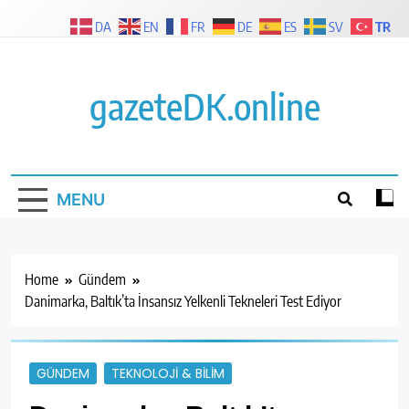
Skip
TR
DA
EN
FR
DE
ES
SV
to
content
gazeteDK.online
MENU
Home
Gündem
Danimarka, Baltık’ta İnsansız Yelkenli Tekneleri Test Ediyor
GÜNDEM
TEKNOLOJI & BILIM