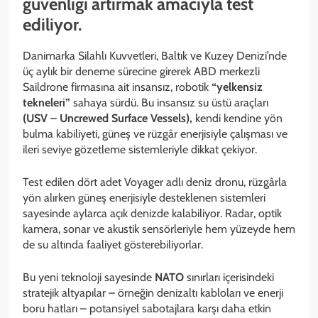
güvenliği artırmak amacıyla test
ediliyor.
Danimarka Silahlı Kuvvetleri, Baltık ve Kuzey Denizi’nde
üç aylık bir deneme sürecine girerek ABD merkezli
Saildrone firmasına ait insansız, robotik
“yelkensiz
tekneleri”
sahaya sürdü. Bu insansız su üstü araçları
(USV – Uncrewed Surface Vessels),
kendi kendine yön
bulma kabiliyeti, güneş ve rüzgâr enerjisiyle çalışması ve
ileri seviye gözetleme sistemleriyle dikkat çekiyor.
Test edilen dört adet Voyager adlı deniz dronu, rüzgârla
yön alırken güneş enerjisiyle desteklenen sistemleri
sayesinde aylarca açık denizde kalabiliyor. Radar, optik
kamera, sonar ve akustik sensörleriyle hem yüzeyde hem
de su altında faaliyet gösterebiliyorlar.
Bu yeni teknoloji sayesinde
NATO
sınırları içerisindeki
stratejik altyapılar – örneğin denizaltı kabloları ve enerji
boru hatları – potansiyel sabotajlara karşı daha etkin