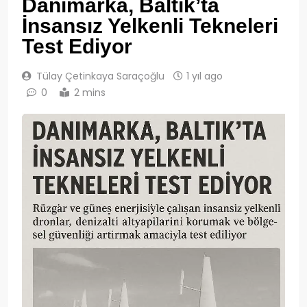
Danimarka, Baltık’ta
İnsansız Yelkenli Tekneleri
Test Ediyor
Tülay Çetinkaya Saraçoğlu
1 yıl ago
0
2 mins