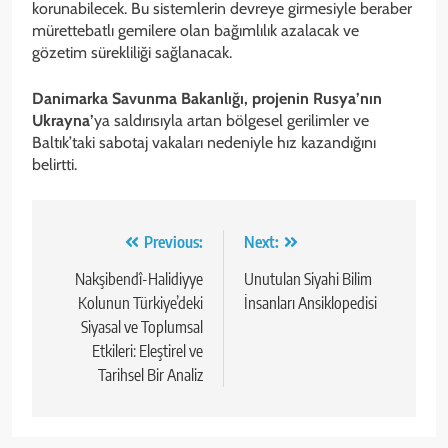
korunabilecek. Bu sistemlerin devreye girmesiyle beraber
mürettebatlı gemilere olan bağımlılık azalacak ve
gözetim sürekliliği sağlanacak.
Danimarka Savunma Bakanlığı, projenin Rusya’nın
Ukrayna’
ya saldırısıyla artan bölgesel gerilimler ve
Baltık’taki sabotaj vakaları nedeniyle hız kazandığını
belirtti.
Yazı
Previous:
Next:
gezinmesi
Nakşibendî-Halidiyye
Unutulan Siyahi Bilim
Kolunun Türkiye’deki
İnsanları Ansiklopedisi
Siyasal ve Toplumsal
Etkileri: Eleştirel ve
Tarihsel Bir Analiz