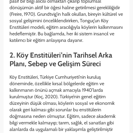
pasif bir bilgi alıcısı olmaktan çıkarıp toplumsal
dönüşümün aktif bir öğesi haline getirilmesi gerekliliğidir
(Freire, 1970). Grundtvig’in halk okulları, bireyin kültürel ve
sosyal gelişimini önceliklendirirken, Tonguç’un Köy
Enstitüleri modeli, eğitim aracılığıyla köylerin kalkınmasını
hedeflemiştir. Bu bağlamda, her iki sistem insancıl ve
katılımcı bir eğitim anlayışına dayanır.
2. Köy Enstitüleri’nin Tarihsel Arka
Planı, Sebep ve Gelişim Süreci
Köy Enstitüleri, Türkiye Cumhuriyeti’nin kuruluş
döneminde, özellikle kırsal bölgelerde eğitim ve
kalkınmanın önünü açmak amacıyla 1940’larda
kurulmuştur (Koç, 2020). Türkiye’nin genel eğitim
düzeyinin düşük olması, köylerin sosyal ve ekonomik
olarak geri kalması gibi sorunlar bu enstitülerin
doğmasına neden olmuştur. Eğitim, sadece akademik
bilgi vermekle kalmayıp; tarım, sağlık, el sanatları gibi
alanlarda da uygulamalı bir yaklaşımla geliştirilmiştir