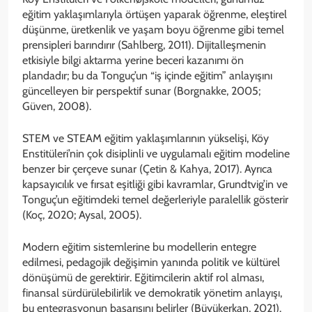
eğitim yaklaşımlarıyla örtüşen yaparak öğrenme, eleştirel
düşünme, üretkenlik ve yaşam boyu öğrenme gibi temel
prensipleri barındırır (Sahlberg, 2011). Dijitalleşmenin
etkisiyle bilgi aktarma yerine beceri kazanımı ön
plandadır; bu da Tonguç’un “iş içinde eğitim” anlayışını
güncelleyen bir perspektif sunar (Borgnakke, 2005;
Güven, 2008).
STEM ve STEAM eğitim yaklaşımlarının yükselişi, Köy
Enstitüleri’nin çok disiplinli ve uygulamalı eğitim modeline
benzer bir çerçeve sunar (Çetin & Kahya, 2017). Ayrıca
kapsayıcılık ve fırsat eşitliği gibi kavramlar, Grundtvig’in ve
Tonguç’un eğitimdeki temel değerleriyle paralellik gösterir
(Koç, 2020; Aysal, 2005).
Modern eğitim sistemlerine bu modellerin entegre
edilmesi, pedagojik değişimin yanında politik ve kültürel
dönüşümü de gerektirir. Eğitimcilerin aktif rol alması,
finansal sürdürülebilirlik ve demokratik yönetim anlayışı,
bu entegrasyonun başarısını belirler (Büyükerkan, 2021).