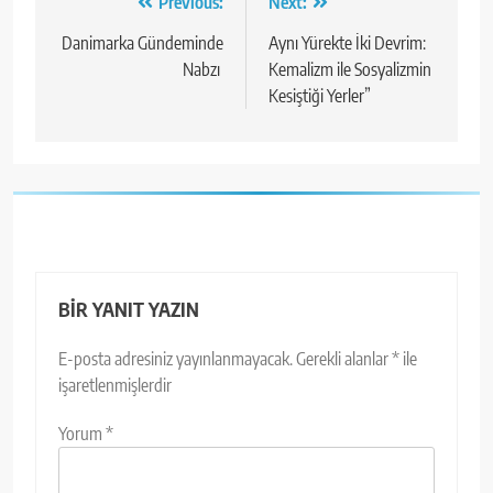
Yazı
Previous:
Next:
gezinmesi
Danimarka Gündeminde
Aynı Yürekte İki Devrim:
Nabzı
Kemalizm ile Sosyalizmin
Kesiştiği Yerler”
BIR YANIT YAZIN
E-posta adresiniz yayınlanmayacak.
Gerekli alanlar
*
ile
işaretlenmişlerdir
Yorum
*