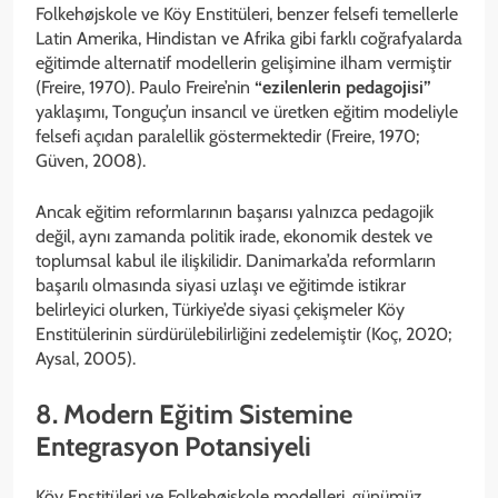
Folkehøjskole ve Köy Enstitüleri, benzer felsefi temellerle
Latin Amerika, Hindistan ve Afrika gibi farklı coğrafyalarda
eğitimde alternatif modellerin gelişimine ilham vermiştir
(Freire, 1970). Paulo Freire’nin
“ezilenlerin pedagojisi”
yaklaşımı, Tonguç’un insancıl ve üretken eğitim modeliyle
felsefi açıdan paralellik göstermektedir (Freire, 1970;
Güven, 2008).
Ancak eğitim reformlarının başarısı yalnızca pedagojik
değil, aynı zamanda politik irade, ekonomik destek ve
toplumsal kabul ile ilişkilidir. Danimarka’da reformların
başarılı olmasında siyasi uzlaşı ve eğitimde istikrar
belirleyici olurken, Türkiye’de siyasi çekişmeler Köy
Enstitülerinin sürdürülebilirliğini zedelemiştir (Koç, 2020;
Aysal, 2005).
8. Modern Eğitim Sistemine
Entegrasyon Potansiyeli
Köy Enstitüleri ve Folkehøjskole modelleri, günümüz