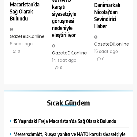
Macaristan’da
Danimarkalı
karşıtı
Sağ Olarak
Nicolaj’dan
siyasetçiyle
Bulundu
Sevindirici
görüşmesi
Haber
nedeniyle
eleştiriliyor
GazeteDK.online
6 saat ago
GazeteDK.online
15 saat ago
0
GazeteDK.online
0
14 saat ago
0
Sıcak
Gündem
15 Yaşındaki Freja Macaristan’da Sağ Olarak Bulundu
Messerschmidt, Rusya yanlısı ve NATO karşıtı siyasetçiyle