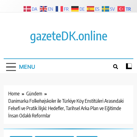
Skip
TR
DA
EN
FR
DE
ES
SV
to
content
gazeteDK.online
MENU
Home
Gündem
Danimarka Folkehøjskoler ile Türkiye Köy Enstitüleri Arasındaki
Felsefi ve Pratik İlişki: Hedefler, Tarihsel Arka Plan ve Eğitimde
İnsan Odaklı Reformlar