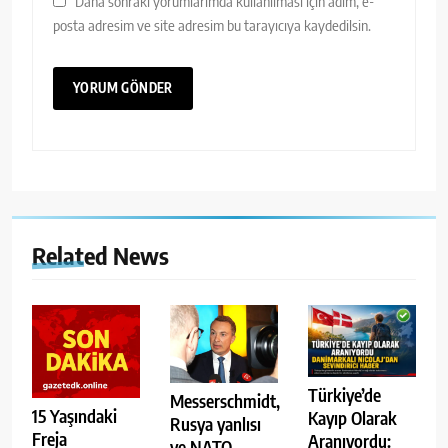
Daha sonraki yorumlarımda kullanılması için adım, e-
posta adresim ve site adresim bu tarayıcıya kaydedilsin.
Related News
Türkiye’de
Messerschmidt,
15 Yaşındaki
Kayıp Olarak
Rusya yanlısı
Freja
Aranıyordu:
ve NATO