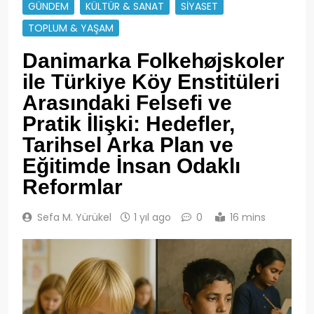
GÜNDEM
KÜLTÜR & SANAT
SIYASET
TOPLUM & YAŞAM
Danimarka Folkehøjskoler
ile Türkiye Köy Enstitüleri
Arasındaki Felsefi ve
Pratik İlişki: Hedefler,
Tarihsel Arka Plan ve
Eğitimde İnsan Odaklı
Reformlar
Sefa M. Yürükel
1 yıl ago
0
16 mins