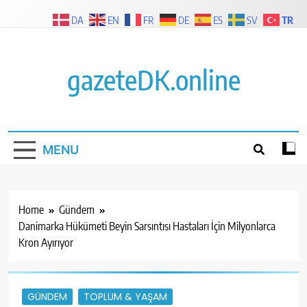
Skip
TR
DA
EN
FR
DE
ES
SV
to
content
gazeteDK.online
MENU
Home
Gündem
Danimarka Hükümeti Beyin Sarsıntısı Hastaları İçin Milyonlarca
Kron Ayırıyor
GÜNDEM
TOPLUM & YAŞAM