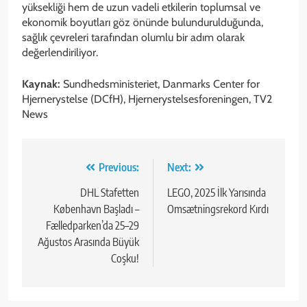
yüksekliği hem de uzun vadeli etkilerin toplumsal ve
ekonomik boyutları göz önünde bulundurulduğunda,
sağlık çevreleri tarafından olumlu bir adım olarak
değerlendiriliyor.
Kaynak:
Sundhedsministeriet, Danmarks Center for
Hjernerystelse (DCfH), Hjernerystelsesforeningen, TV2
News
Yazı
Previous:
Next:
gezinmesi
DHL Stafetten
LEGO, 2025 İlk Yarısında
København Başladı –
Omsætningsrekord Kırdı
Fælledparken’da 25–29
Ağustos Arasında Büyük
Coşku!