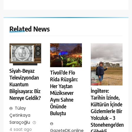
Related News
Siyah-Beyaz
Tivoli’de Flo
Televizyondan
Rida Rüzgârı:
Kuantum
Her Yaştan
İngiltere:
Bilgisayara: Biz
Müziksever
Tarihin İzinde,
Nereye Geldik?
Aynı Sahne
Kültürün İçinde
Önünde
Tülay
Gözlemlerle Bir
Buluştu
Çetinkaya
Yolculuk – 3
Saraçoğlu
Stonehenge’den
4 saat ago
GazeteDK.online
Göbekli