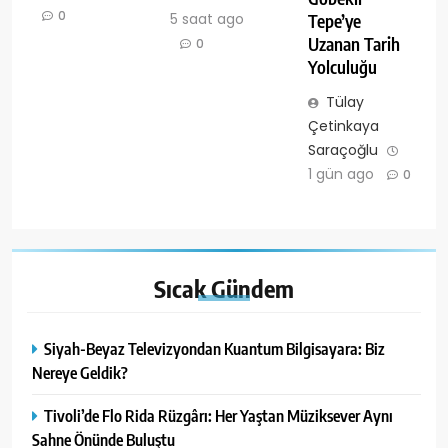
0
5 saat ago
Tepe’ye
Uzanan Tarih
0
Yolculuğu
Tülay
Çetinkaya
Saraçoğlu
1 gün ago
0
Sıcak
Gündem
Siyah-Beyaz Televizyondan Kuantum Bilgisayara: Biz
Nereye Geldik?
Tivoli’de Flo Rida Rüzgârı: Her Yaştan Müziksever Aynı
Sahne Önünde Buluştu