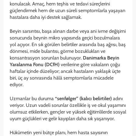
konulacak. Amaç, hem teşhis ve tedavi süreçlerini
güçlendirmek hem de uzun süreli semptomlarla yaşayan
hastalara daha iyi destek sağlamak.
Beyin sarsıntısı, başa alınan darbe veya ani ivme değişimi
sonucunda beynin mikro yapısında geçici bozulmalara
yol açıyor. En sık görülen belirtiler arasında baş ağrısı, baş
dönmesi, mide bulantısı, görme bozuklukları ve
konsantrasyon sorunları bulunuyor.
Danimarka Beyin
Yaralanma Fonu (DCfH)
verilerine göre vakaların çoğu
haftalar içinde düzeliyor; ancak hastaların yaklaşık üçte
biri, üç ay sonrasında hâlâ semptomlarla mücadele
ediyor.
Uzmanlar bu duruma
“senfølger” (kalıcı belirtiler)
adını
veriyor. Uzun vadeli sorunlar özellikle iş ve okul yaşamını
olumsuz etkilerken, gençler ve yüksek eğitimlilerde sosyal
uyum güçlükleri ve gelir kayıpları daha sık yaşanıyor.
Hükûmetin yeni bütçe planı, hem hasta sayısının