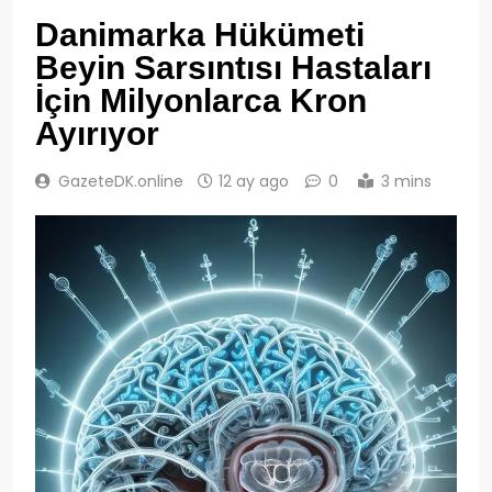
Danimarka Hükümeti
Beyin Sarsıntısı Hastaları
İçin Milyonlarca Kron
Ayırıyor
GazeteDK.online
12 ay ago
0
3 mins