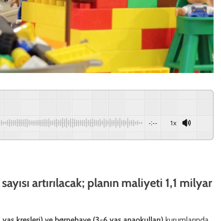
-:--
1x
yısı artırılacak; planın maliyeti 1,1 milyar
yaş kreşleri) ve børnehave (3-6 yaş anaokulları)
kurumlarında