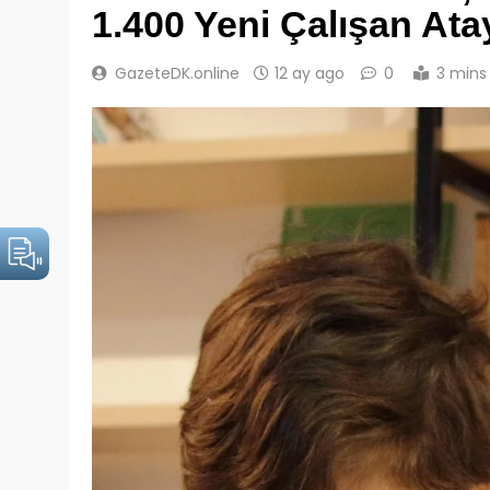
1.400 Yeni Çalışan At
GazeteDK.online
12 ay ago
0
3 mins