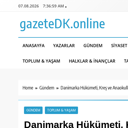
Skip
07.08.2026
7:37:01 AM
to
content
gazeteDK.online
ANASAYFA
YAZARLAR
GÜNDEM
SIYASET
TOPLUM & YAŞAM
HALKLAR & İNANÇLAR
T
Home
Gündem
Danimarka Hükümeti, Kreş ve Anaokulla
GÜNDEM
TOPLUM & YAŞAM
Danimarka Hükümeti, 