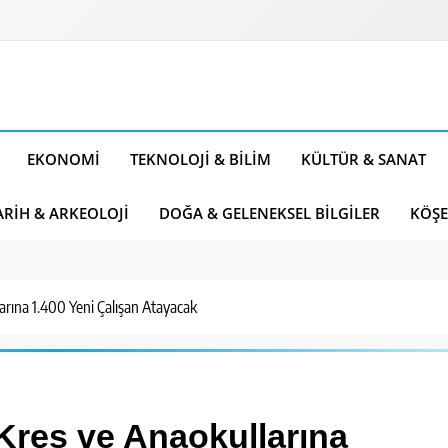
EKONOMI
TEKNOLOJI & BILIM
KÜLTÜR & SANAT
ARIH & ARKEOLOJI
DOĞA & GELENEKSEL BILGILER
KÖŞE
rına 1.400 Yeni Çalışan Atayacak
Kreş ve Anaokullarına