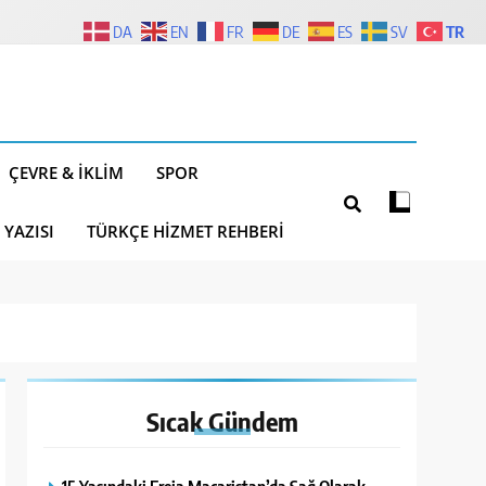
TR
DA
EN
FR
DE
ES
SV
ÇEVRE & İKLIM
SPOR
 YAZISI
TÜRKÇE HIZMET REHBERI
Sıcak
Gündem