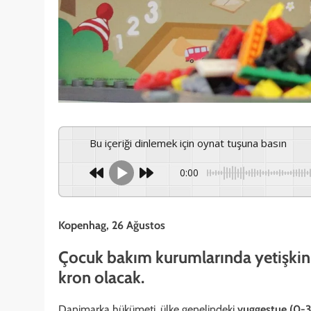
Bu içeriği dinlemek için oynat tuşuna basın
0:00
Kopenhag, 26 Ağustos
Çocuk bakım kurumlarında yetişkin sa
kron olacak.
Danimarka hükümeti, ülke genelindeki
vuggestue (0-3 