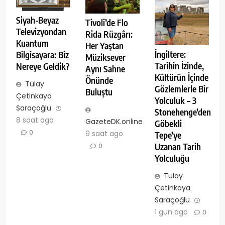
Siyah-Beyaz
Tivoli’de Flo
Televizyondan
Rida Rüzgârı:
Kuantum
Her Yaştan
İngiltere:
Bilgisayara: Biz
Müziksever
Tarihin İzinde,
Nereye Geldik?
Aynı Sahne
Kültürün İçinde
Önünde
Tülay
Gözlemlerle Bir
Buluştu
Çetinkaya
Yolculuk – 3
Saraçoğlu
Stonehenge’den
8 saat ago
GazeteDK.online
Göbekli
0
9 saat ago
Tepe’ye
Uzanan Tarih
0
Yolculuğu
Tülay
Çetinkaya
Saraçoğlu
1 gün ago
0