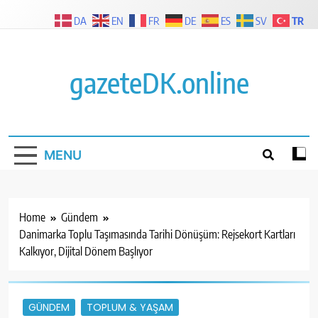
Skip
TR
DA
EN
FR
DE
ES
SV
to
content
gazeteDK.online
MENU
Home
Gündem
Danimarka Toplu Taşımasında Tarihi Dönüşüm: Rejsekort Kartları
Kalkıyor, Dijital Dönem Başlıyor
GÜNDEM
TOPLUM & YAŞAM