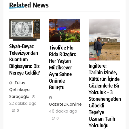
Related News
Siyah-Beyaz
Tivoli’de Flo
Televizyondan
Rida Rüzgârı:
Kuantum
Her Yaştan
İngiltere:
Bilgisayara: Biz
Müziksever
Tarihin İzinde,
Nereye Geldik?
Aynı Sahne
Kültürün İçinde
Önünde
Tülay
Gözlemlerle Bir
Buluştu
Çetinkaya
Yolculuk – 3
Saraçoğlu
Stonehenge’den
22 dakika ago
GazeteDK.online
Göbekli
0
46 dakika ago
Tepe’ye
Uzanan Tarih
0
Yolculuğu