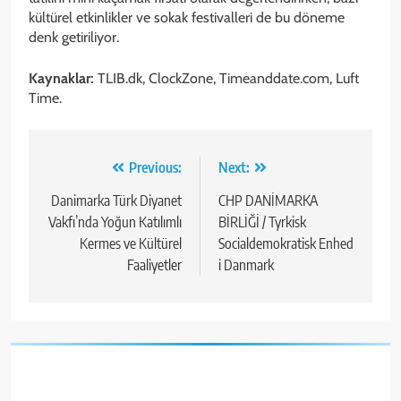
kültürel etkinlikler ve sokak festivalleri de bu döneme
denk getiriliyor.
Kaynaklar:
TLIB.dk, ClockZone, Timeanddate.com, Luft
Time.
Yazı
Previous:
Next:
gezinmesi
Danimarka Türk Diyanet
CHP DANİMARKA
Vakfı’nda Yoğun Katılımlı
BİRLİĞİ / Tyrkisk
Kermes ve Kültürel
Socialdemokratisk Enhed
Faaliyetler
i Danmark