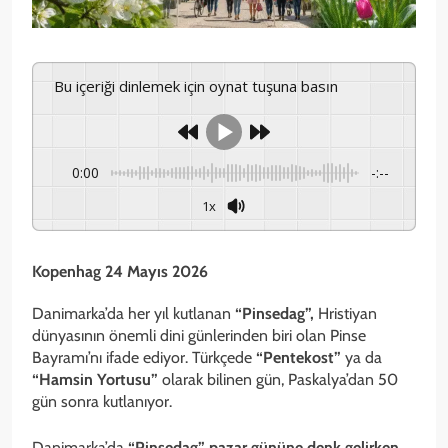
Bu içeriği dinlemek için oynat tuşuna basın
0:00
-:--
1x
Kopenhag 24 Mayıs 2026
Danimarka’da her yıl kutlanan
“Pinsedag”,
Hristiyan
dünyasının önemli dini günlerinden biri olan Pinse
Bayramı’nı ifade ediyor. Türkçede
“Pentekost”
ya da
“Hamsin Yortusu”
olarak bilinen gün, Paskalya’dan 50
gün sonra kutlanıyor.
Danimarka’da
“Pinsedag” pazar gününe denk gelirken,