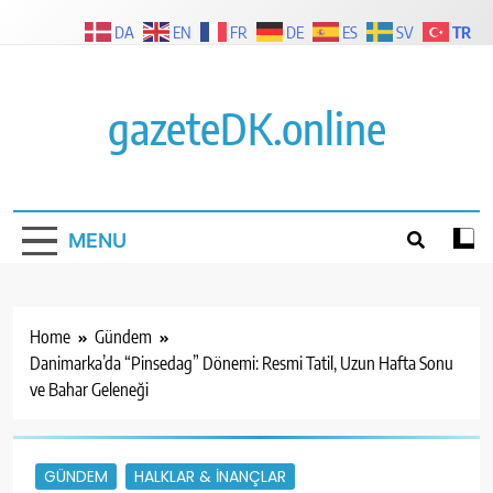
Skip
TR
DA
EN
FR
DE
ES
SV
to
content
gazeteDK.online
MENU
Home
Gündem
Danimarka’da “Pinsedag” Dönemi: Resmi Tatil, Uzun Hafta Sonu
ve Bahar Geleneği
GÜNDEM
HALKLAR & İNANÇLAR