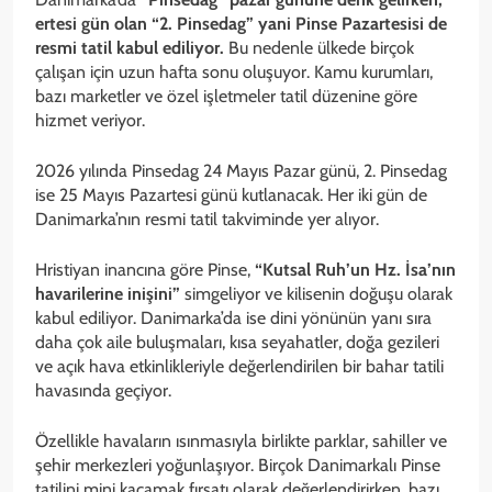
ertesi gün olan “2. Pinsedag” yani Pinse Pazartesisi de
resmi tatil kabul ediliyor.
Bu nedenle ülkede birçok
çalışan için uzun hafta sonu oluşuyor. Kamu kurumları,
bazı marketler ve özel işletmeler tatil düzenine göre
hizmet veriyor.
2026 yılında Pinsedag 24 Mayıs Pazar günü, 2. Pinsedag
ise 25 Mayıs Pazartesi günü kutlanacak. Her iki gün de
Danimarka’nın resmi tatil takviminde yer alıyor.
Hristiyan inancına göre Pinse,
“Kutsal Ruh’un Hz. İsa’nın
havarilerine inişini”
simgeliyor ve kilisenin doğuşu olarak
kabul ediliyor. Danimarka’da ise dini yönünün yanı sıra
daha çok aile buluşmaları, kısa seyahatler, doğa gezileri
ve açık hava etkinlikleriyle değerlendirilen bir bahar tatili
havasında geçiyor.
Özellikle havaların ısınmasıyla birlikte parklar, sahiller ve
şehir merkezleri yoğunlaşıyor. Birçok Danimarkalı Pinse
tatilini mini kaçamak fırsatı olarak değerlendirirken, bazı