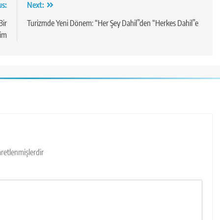
us:
Next:
Bir
Turizmde Yeni Dönem: “Her Şey Dahil”den “Herkes Dahil”e
im
şaretlenmişlerdir