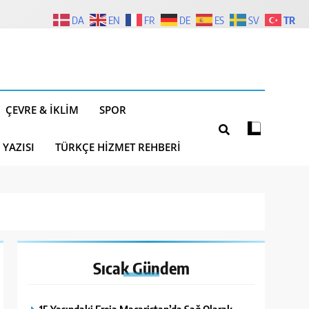
TR
DA
EN
FR
DE
ES
SV
ÇEVRE & İKLIM
SPOR
 YAZISI
TÜRKÇE HIZMET REHBERI
Sıcak
Gündem