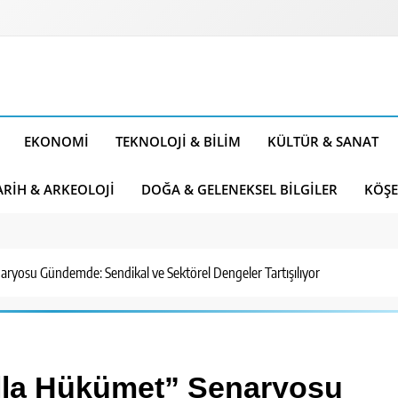
EKONOMI
TEKNOLOJI & BILIM
KÜLTÜR & SANAT
ARIH & ARKEOLOJI
DOĞA & GELENEKSEL BILGILER
KÖŞE
ryosu Gündemde: Sendikal ve Sektörel Dengeler Tartışılıyor
lla Hükümet” Senaryosu