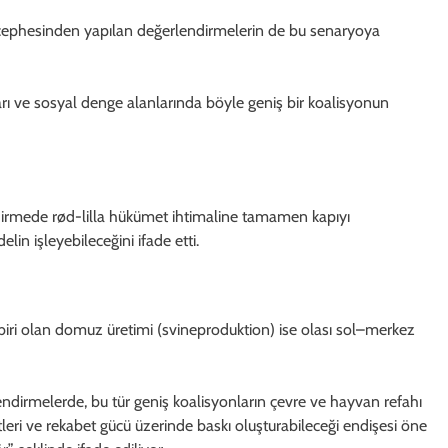
 cephesinden yapılan değerlendirmelerin de bu senaryoya
aları ve sosyal denge alanlarında böyle geniş bir koalisyonun
dirmede rød-lilla hükümet ihtimaline tamamen kapıyı
lin işleyebileceğini ifade etti.
biri olan domuz üretimi (svineproduktion) ise olası sol–merkez
dirmelerde, bu tür geniş koalisyonların çevre ve hayvan refahı
etleri ve rekabet gücü üzerinde baskı oluşturabileceği endişesi öne