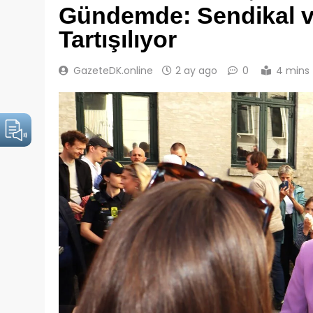
Gündemde: Sendikal v
Tartışılıyor
GazeteDK.online
2 ay ago
0
4 mins