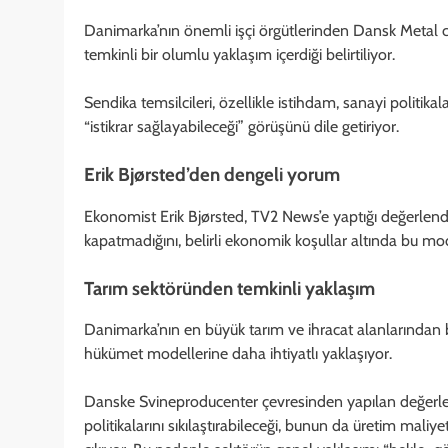
Danimarka’nın önemli işçi örgütlerinden Dansk Metal
temkinli bir olumlu yaklaşım içerdiği belirtiliyor.
Sendika temsilcileri, özellikle istihdam, sanayi politik
“istikrar sağlayabileceği” görüşünü dile getiriyor.
Erik Bjørsted’den dengeli yorum
Ekonomist Erik Bjørsted, TV2 News’e yaptığı değerlen
kapatmadığını, belirli ekonomik koşullar altında bu mode
Tarım sektöründen temkinli yaklaşım
Danimarka’nın en büyük tarım ve ihracat alanlarından 
hükümet modellerine daha ihtiyatlı yaklaşıyor.
Danske Svineproducenter çevresinden yapılan değerlen
politikalarını sıkılaştırabileceği, bunun da üretim maliy