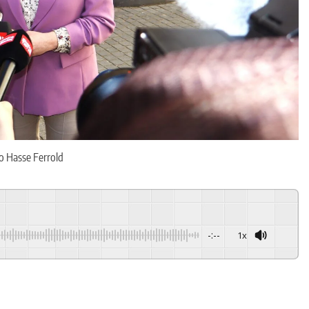
o Hasse Ferrold
-:--
1x