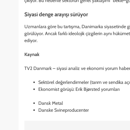
çıkıyor. Bu nedenle sektörün genel yaklaşımı “bekle–gör
Siyasi denge arayışı sürüyor
Uzmanlara göre bu tartışma, Danimarka siyasetinde gi
görülüyor. Ancak farklı ideolojik çizgilerin aynı hüküme
ediyor.
Kaynak
TV2 Danmark – siyasi analiz ve ekonomi yorum haberl
Sektörel değerlendirmeler (tarım ve sendika açı
Ekonomist görüşü: Erik Bjørsted yorumları
Dansk Metal
Danske Svineproducenter