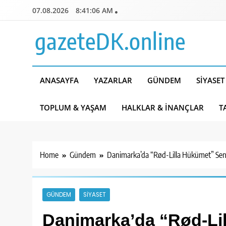
Skip
07.08.2026
8:41:07 AM
to
content
gazeteDK.online
ANASAYFA
YAZARLAR
GÜNDEM
SIYASET
TOPLUM & YAŞAM
HALKLAR & İNANÇLAR
T
Home
Gündem
Danimarka’da “Rød-Lilla Hükümet” Sena
GÜNDEM
SIYASET
Danimarka’da “Rød-Li