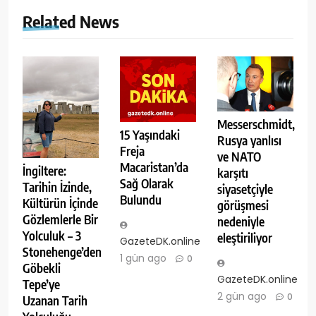
Related News
Messerschmidt,
15 Yaşındaki
Rusya yanlısı
Freja
ve NATO
Macaristan’da
İngiltere:
karşıtı
Sağ Olarak
Tarihin İzinde,
siyasetçiyle
Bulundu
Kültürün İçinde
görüşmesi
Gözlemlerle Bir
nedeniyle
Yolculuk – 3
eleştiriliyor
GazeteDK.online
Stonehenge’den
1 gün ago
0
Göbekli
GazeteDK.online
Tepe’ye
2 gün ago
0
Uzanan Tarih