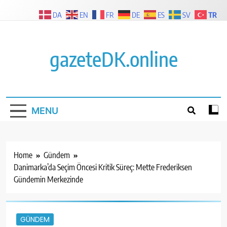
Skip
TR
DA
EN
FR
DE
ES
SV
to
content
gazeteDK.online
MENU
Home
Gündem
Danimarka’da Seçim Öncesi Kritik Süreç: Mette Frederiksen
Gündemin Merkezinde
GÜNDEM