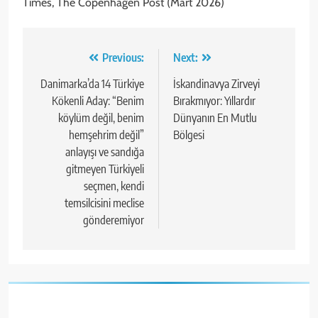
Times, The Copenhagen Post (Mart 2026)
Yazı
Previous:
Next:
gezinmesi
Danimarka’da 14 Türkiye
İskandinavya Zirveyi
Kökenli Aday: “Benim
Bırakmıyor: Yıllardır
köylüm değil, benim
Dünyanın En Mutlu
hemşehrim değil”
Bölgesi
anlayışı ve sandığa
gitmeyen Türkiyeli
seçmen, kendi
temsilcisini meclise
gönderemiyor