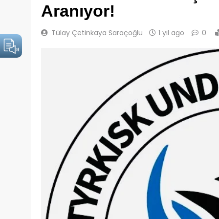
Aranıyor!
Tülay Çetinkaya Saraçoğlu
1 yıl ago
0