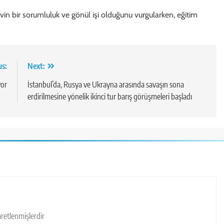
vin bir sorumluluk ve gönül işi olduğunu vurgularken, eğitim
us:
Next:
yor
İstanbul’da, Rusya ve Ukrayna arasında savaşın sona
erdirilmesine yönelik ikinci tur barış görüşmeleri başladı
şaretlenmişlerdir