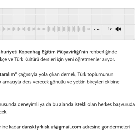
-:--
1x
huriyeti Kopenhag Eğitim Müşavirliği’nin
rehberliğinde
e ve Türk Kültürü dersleri için yeni öğretmenler arıyor.
ktaralım”
çağrısıyla yola çıkan dernek, Türk toplumunun
ak amacıyla ders verecek gönüllü ve yetkin bireyleri ekibine
nusunda deneyimli ya da bu alanda istekli olan herkes başvuruda
cek.
ihine kadar
dansktyrkisk.uf@gmail.com
adresine göndermeleri