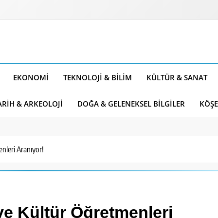
EKONOMI
TEKNOLOJI & BILIM
KÜLTÜR & SANAT
ARIH & ARKEOLOJI
DOĞA & GELENEKSEL BILGILER
KÖŞE
nleri Aranıyor!
e Kültür Öğretmenleri