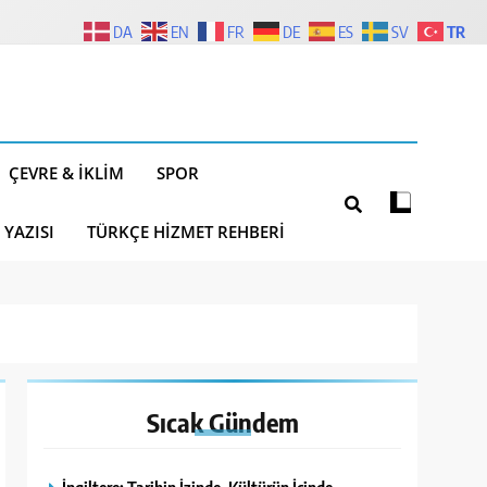
TR
DA
EN
FR
DE
ES
SV
ÇEVRE & İKLIM
SPOR
 YAZISI
TÜRKÇE HIZMET REHBERI
Sıcak
Gündem