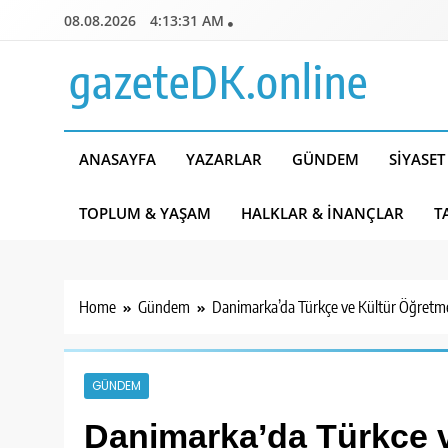
Skip
08.08.2026
4:13:32 AM
to
content
gazeteDK.online
ANASAYFA
YAZARLAR
GÜNDEM
SIYASET
TOPLUM & YAŞAM
HALKLAR & İNANÇLAR
T
Home
Gündem
Danimarka’da Türkçe ve Kültür Öğretme
GÜNDEM
Danimarka’da Türkçe v