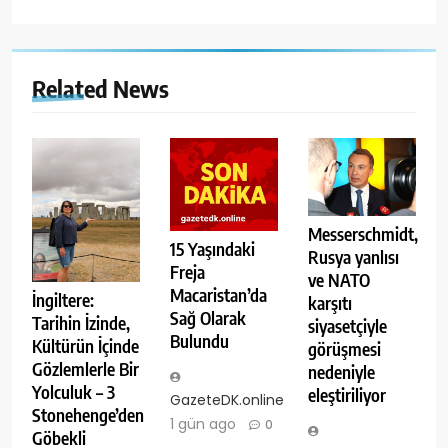
Related News
Messerschmidt,
15 Yaşındaki
Rusya yanlısı
Freja
ve NATO
Macaristan’da
İngiltere:
karşıtı
Sağ Olarak
Tarihin İzinde,
siyasetçiyle
Bulundu
Kültürün İçinde
görüşmesi
Gözlemlerle Bir
nedeniyle
Yolculuk – 3
eleştiriliyor
GazeteDK.online
Stonehenge’den
1 gün ago
0
Göbekli