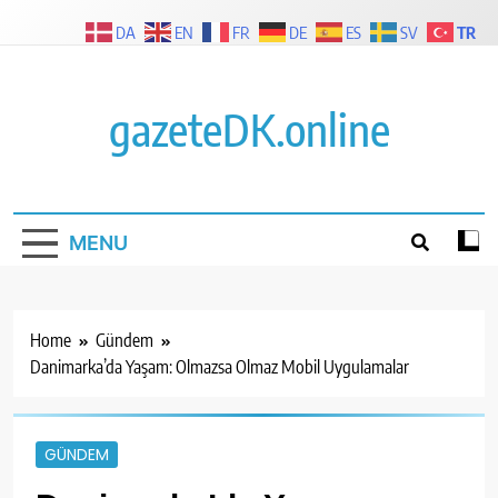
Skip
TR
DA
EN
FR
DE
ES
SV
to
content
gazeteDK.online
MENU
Home
Gündem
Danimarka’da Yaşam: Olmazsa Olmaz Mobil Uygulamalar
GÜNDEM