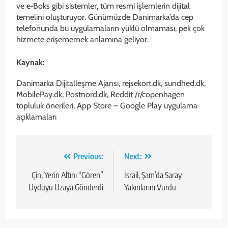
ve e‑Boks gibi sistemler, tüm resmi işlemlerin dijital
temelini oluşturuyor. Günümüzde Danimarka’da cep
telefonunda bu uygulamaların yüklü olmaması, pek çok
hizmete erişememek anlamına geliyor.
Kaynak:
Danimarka Dijitalleşme Ajansı, rejsekort.dk, sundhed.dk,
MobilePay.dk, Postnord.dk, Reddit /r/copenhagen
topluluk önerileri, App Store – Google Play uygulama
açıklamaları
Yazı
Previous:
Next:
gezinmesi
Çin, Yerin Altını “Gören”
İsrail, Şam’da Saray
Uyduyu Uzaya Gönderdi
Yakınlarını Vurdu