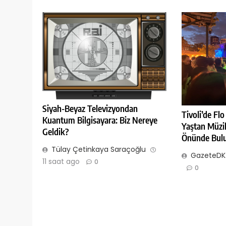
Siyah-Beyaz Televizyondan
Tivoli’de Fl
Kuantum Bilgisayara: Biz Nereye
Yaştan Müzi
Geldik?
Önünde Bul
Tülay Çetinkaya Saraçoğlu
GazeteDK.
11 saat ago
0
0