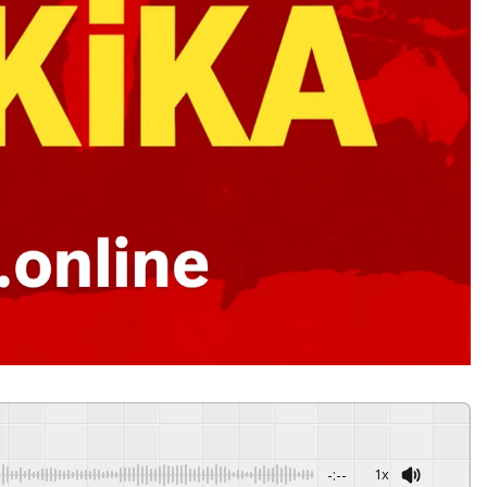
-:--
1x