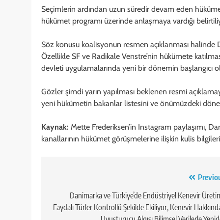
Seçimlerin ardından uzun süredir devam eden hükümet
hükümet programı üzerinde anlaşmaya vardığı belirtili
Söz konusu koalisyonun resmen açıklanması halinde 
Özellikle SF ve Radikale Venstre’nin hükümete katılması
devleti uygulamalarında yeni bir dönemin başlangıcı ola
Gözler şimdi yarın yapılması beklenen resmi açıklamay
yeni hükümetin bakanlar listesini ve önümüzdeki döneme
Kaynak:
Mette Frederiksen’in Instagram paylaşımı, Da
kanallarının hükümet görüşmelerine ilişkin kulis bilgileri
Yazı
Previo
gezinmesi
Danimarka ve Türkiye’de Endüstriyel Kenevir Üretim
Faydalı Türler Kontrollü Şekilde Ekiliyor, Kenevir Hakkınd
Uyuşturucu Algısı Bilimsel Verilerle Yeni