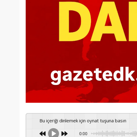
Bu içeriği dinlemek için oynat tuşuna basın
0:00