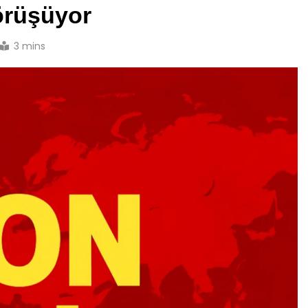
Görüşüyor
3 mins