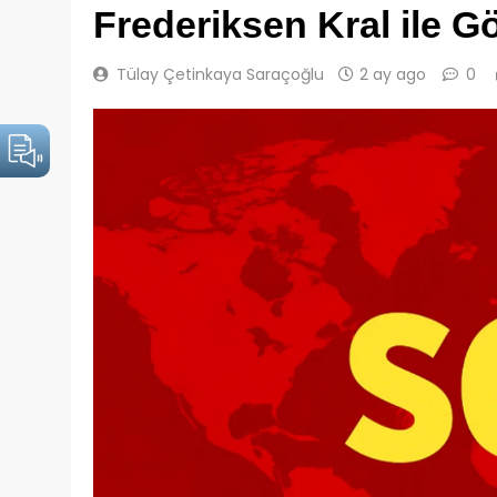
Frederiksen Kral ile 
Tülay Çetinkaya Saraçoğlu
2 ay ago
0