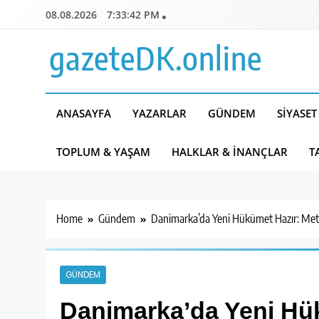
Skip
08.08.2026
7:33:43 PM
to
content
gazeteDK.online
ANASAYFA
YAZARLAR
GÜNDEM
SIYASET
TOPLUM & YAŞAM
HALKLAR & İNANÇLAR
T
Home
Gündem
Danimarka’da Yeni Hükümet Hazır: Mett
GÜNDEM
Danimarka’da Yeni Hük