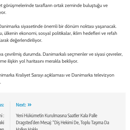
 görüşmelerinde tarafların ortak zeminde buluştuğu ve
yor.
Danimarka siyasetinde önemli bir dönüm noktası yaşanacak.
, ülkenin ekonomi, sosyal politikalar, iklim hedefleri ve refah
rak değerlendiriliyor.
a çevrilmiş durumda. Danimarkalı seçmenler ve siyasi çevreler,
 ilişkin yol haritasını merakla bekliyor.
nimarka Kraliyet Sarayı açıklaması ve Danimarka televizyon
.
us:
Next:
i :
Yeni Hükümetin Kurulmasına Saatler Kala Palle
aki
Dragsted’den Mesaj: “Diş Hekimi De, Toplu Taşıma Da
den
Halkın Hakkı