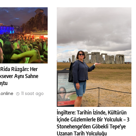
o Rida Rüzgârı: Her
ksever Aynı Sahne
uştu
online
11 saat ago
İngiltere: Tarihin İzinde, Kültürün
İçinde Gözlemlerle Bir Yolculuk – 3
Stonehenge’den Göbekli Tepe’ye
Uzanan Tarih Yolculuğu