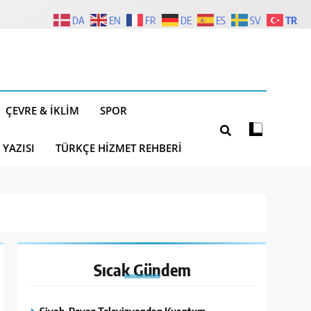
TR
DA
EN
FR
DE
ES
SV
ÇEVRE & İKLIM
SPOR
 YAZISI
TÜRKÇE HIZMET REHBERI
Sıcak
Gündem