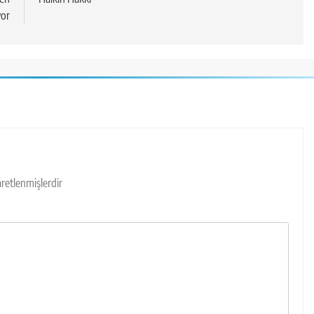
yor
şaretlenmişlerdir