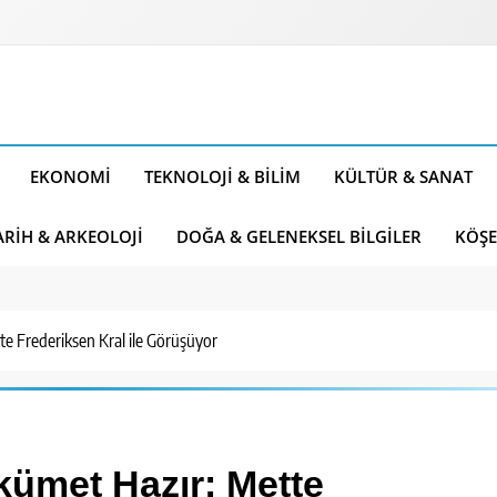
EKONOMI
TEKNOLOJI & BILIM
KÜLTÜR & SANAT
ARIH & ARKEOLOJI
DOĞA & GELENEKSEL BILGILER
KÖŞE
e Frederiksen Kral ile Görüşüyor
ümet Hazır: Mette