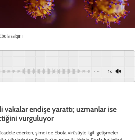
Ebola salgını
-:--
1x
i vakalar endişe yarattı; uzmanlar ise
ktiğini vurguluyor
ücadele ederken, şimdi de Ebola virüsüyle ilgili gelişmeler