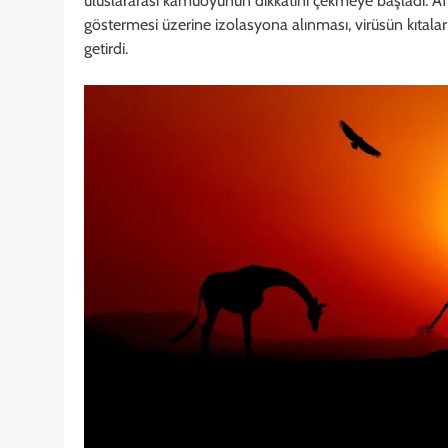
uluslararası kamuoyunun dikkatini çekmeye başladı. Afrik
göstermesi üzerine izolasyona alınması, virüsün kıtalar
getirdi.