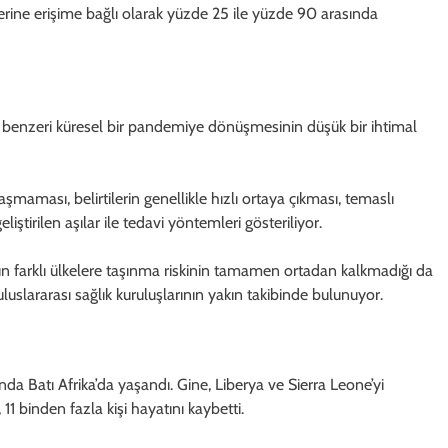
lerine erişime bağlı olarak yüzde 25 ile yüzde 90 arasında
 benzeri küresel bir pandemiye dönüşmesinin düşük bir ihtimal
aması, belirtilerin genellikle hızlı ortaya çıkması, temaslı
liştirilen aşılar ile tedavi yöntemleri gösteriliyor.
n farklı ülkelere taşınma riskinin tamamen ortadan kalkmadığı da
luslararası sağlık kuruluşlarının yakın takibinde bulunuyor.
ında Batı Afrika’da yaşandı. Gine, Liberya ve Sierra Leone’yi
11 binden fazla kişi hayatını kaybetti.