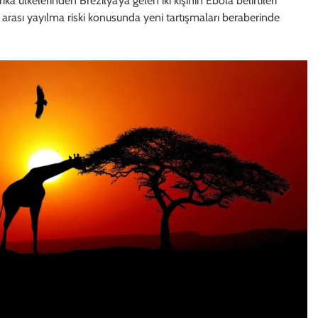
a ülkelerinden Brezilya’ya gelen iki kişinin Ebola belirtileri
 arası yayılma riski konusunda yeni tartışmaları beraberinde