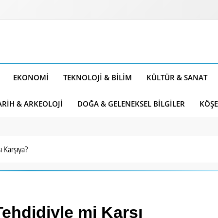
EKONOMI
TEKNOLOJI & BILIM
KÜLTÜR & SANAT
ARIH & ARKEOLOJI
DOĞA & GELENEKSEL BILGILER
KÖŞE
ı Karşıya?
ehdidiyle mi Karşı