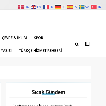
TR
DA
EN
FR
DE
ES
SV
ÇEVRE & İKLIM
SPOR
 YAZISI
TÜRKÇE HIZMET REHBERI
Sıcak
Gündem