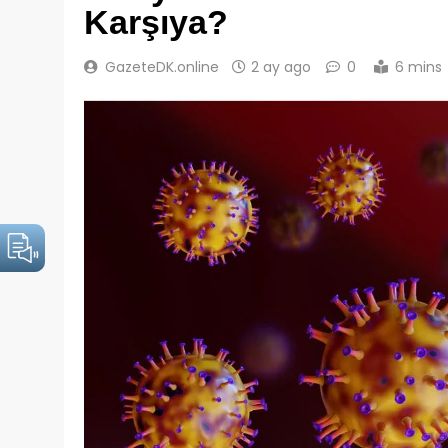
Karşıya?
GazeteDK.online
2 ay ago
0
6 mins