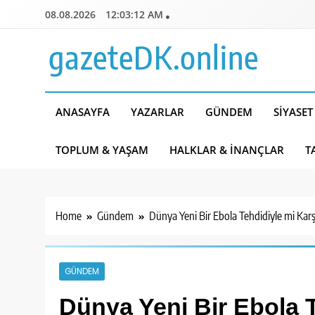
Skip
08.08.2026
12:03:13 AM
to
content
gazeteDK.online
ANASAYFA
YAZARLAR
GÜNDEM
SIYASET
TOPLUM & YAŞAM
HALKLAR & İNANÇLAR
T
Home
Gündem
Dünya Yeni Bir Ebola Tehdidiyle mi Karş
GÜNDEM
Dünya Yeni Bir Ebola T