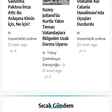
Savunma
Volkanik Kül
Paktına İmza
Catania
Kuzey
Attı: Bu
Havalimanı’nda
Jutland’da
Anlaşma Kimin
Uçuşları
Kurtla Yakın
İçin, Ne İçin?
Durdurdu
Temas:
Vatandaşlara
Bölgeden Uzak
GazeteDK.online
GazeteDK.online
Durma Uyarısı
21 saat ago
22 saat ago
0
0
Tülay
Çetinkaya
Saraçoğlu
21 saat ago
0
Sıcak
Gündem