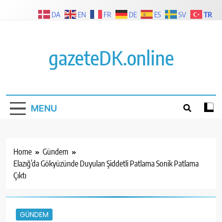
Skip
TR
DA
EN
FR
DE
ES
SV
to
content
gazeteDK.online
MENU
Home
Gündem
Elazığ’da Gökyüzünde Duyulan Şiddetli Patlama Sonik Patlama
Çıktı
GÜNDEM