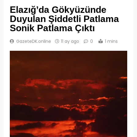
Elazığ’da Gökyüzünde
Duyulan Şiddetli Patlama
Sonik Patlama Çıktı
GazeteDK.online
11 ay ago
0
1 mins