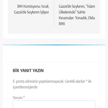
gezinmesi
BM Komisyonu: İsrail,
Gazze’de Soykırım, “İslam
Gazze’de Soykırım İşliyor
Ülkelerinde” Sahte
Kınamalar: ‘Kınadık, Oldu
Bitti
BIR YANIT YAZIN
E-posta adresiniz yayınlanmayacak.
Gerekli alanlar
*
ile
işaretlenmişlerdir
Yorum
*