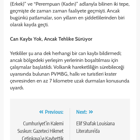
(Erkek)” ve “Perempuan (Kadın)” adlarıyla bilinen iki tepe,
geçmişte de zaman zaman faaliyete geçmişti. Ancak
bugünkü patlamalar, son yılların en şiddetlilerinden biri
olarak kayda geçti.
Can Kaybı Yok, Ancak Tehlike Sürüyor
Yetkililer şu ana dek herhangi bir can kaybı bildirmedi;
ancak bölgedeki yerleşim yerlerinin boşaltılması için
çalışmalar başlatıldı. Volkanik hareketliliğin sürebileceği
uyarısında bulunan PVMBG, halkı ve turistleri krater
çevresinden en az 7 kilometre uzak durmaları konusunda
uyardı.
Yazı
Previous:
Next:
gezinmesi
Cumhuriyet’in Kalemi
Elif Shafak Louisiana
Suskun: Gazeteci Hikmet
Literature’da
Çetinkaya’yı Kaybettik