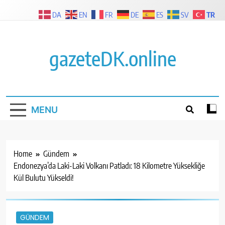
Skip
TR
DA
EN
FR
DE
ES
SV
to
content
gazeteDK.online
MENU
Home
Gündem
Endonezya’da Laki-Laki Volkanı Patladı: 18 Kilometre Yüksekliğe
Kül Bulutu Yükseldi!
GÜNDEM