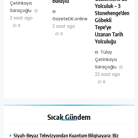
Buluştu
Çetinkaya
Yolculuk – 3
Saraçoğlu
Stonehenge’den
2 saat ago
GazeteDK.online
Göbekli
0
2 saat ago
Tepe’ye
Uzanan Tarih
0
Yolculuğu
Tülay
Çetinkaya
Saraçoğlu
22 saat ago
0
Sıcak
Gündem
Siyah-Beyaz Televizyondan Kuantum Bilgisayara: Biz