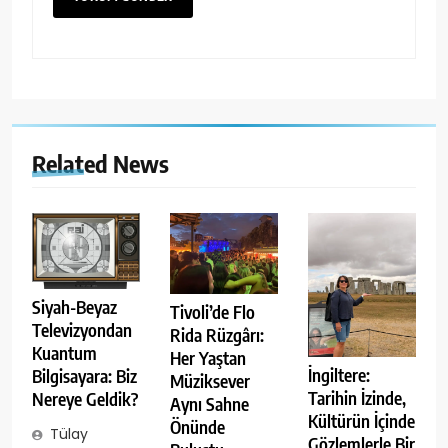
Related News
Siyah-Beyaz
Tivoli’de Flo
Televizyondan
Rida Rüzgârı:
Kuantum
Her Yaştan
İngiltere:
Bilgisayara: Biz
Müziksever
Tarihin İzinde,
Nereye Geldik?
Aynı Sahne
Kültürün İçinde
Önünde
Tülay
Gözlemlerle Bir