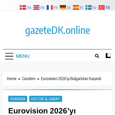
Skip
TR
DA
EN
FR
DE
ES
SV
to
content
gazeteDK.online
MENU
Home
Gündem
Eurovision 2026’yı Bulgaristan Kazandı
GÜNDEM
KÜLTÜR & SANAT
Eurovision 2026’yı