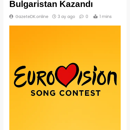
Bulgaristan Kazandı
GazeteDK.online
3 ay ago
0
1 mins