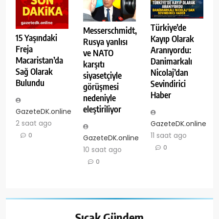
Türkiye’de
Messerschmidt,
15 Yaşındaki
Kayıp Olarak
Rusya yanlısı
Freja
Aranıyordu:
ve NATO
Macaristan’da
Danimarkalı
karşıtı
Sağ Olarak
Nicolaj’dan
siyasetçiyle
Bulundu
Sevindirici
görüşmesi
Haber
nedeniyle
eleştiriliyor
GazeteDK.online
2 saat ago
GazeteDK.online
11 saat ago
0
GazeteDK.online
0
10 saat ago
0
Sıcak
Gündem