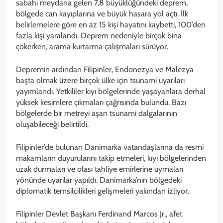
sabahı meydana gelen 7,8 büyüklüğündeki deprem,
bölgede can kayıplarına ve büyük hasara yol açtı. İlk
belirlemelere göre en az 15 kişi hayatını kaybetti, 100’den
fazla kişi yaralandı. Deprem nedeniyle birçok bina
çökerken, arama kurtarma çalışmaları sürüyor.
Depremin ardından Filipinler, Endonezya ve Malezya
başta olmak üzere birçok ülke için tsunami uyarıları
yayımlandı. Yetkililer kıyı bölgelerinde yaşayanlara derhal
yüksek kesimlere çıkmaları çağrısında bulundu. Bazı
bölgelerde bir metreyi aşan tsunami dalgalarının
oluşabileceği belirtildi.
Filipinler’de bulunan Danimarka vatandaşlarına da resmi
makamların duyurularını takip etmeleri, kıyı bölgelerinden
uzak durmaları ve olası tahliye emirlerine uymaları
yönünde uyarılar yapıldı. Danimarka’nın bölgedeki
diplomatik temsilcilikleri gelişmeleri yakından izliyor.
Filipinler Devlet Başkanı Ferdinand Marcos Jr., afet