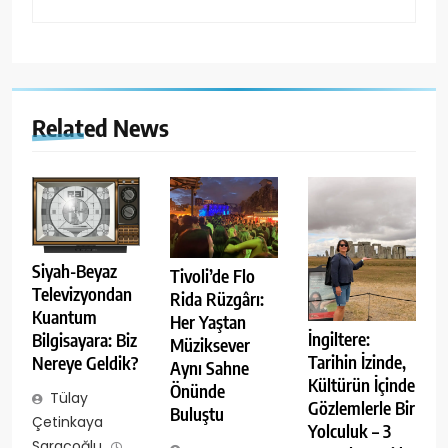
Related News
Siyah-Beyaz
Tivoli’de Flo
Televizyondan
Rida Rüzgârı:
Kuantum
Her Yaştan
İngiltere:
Bilgisayara: Biz
Müziksever
Tarihin İzinde,
Nereye Geldik?
Aynı Sahne
Kültürün İçinde
Önünde
Tülay
Gözlemlerle Bir
Buluştu
Çetinkaya
Yolculuk – 3
Saraçoğlu