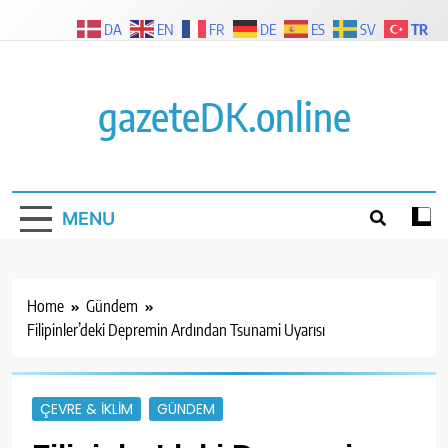
Skip
TR
DA
EN
FR
DE
ES
SV
to
content
gazeteDK.online
MENU
Home
Gündem
Filipinler’deki Depremin Ardından Tsunami Uyarısı
ÇEVRE & İKLIM
GÜNDEM