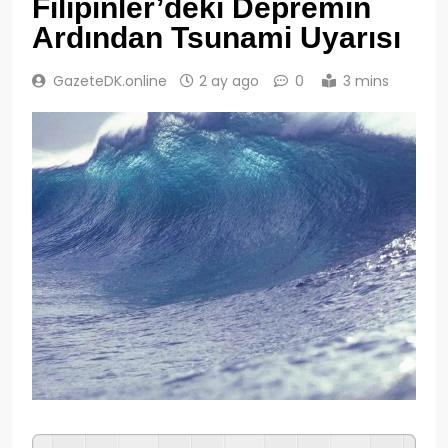
Filipinler’deki Depremin
Ardından Tsunami Uyarısı
GazeteDK.online
2 ay ago
0
3 mins