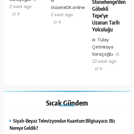
Stonehenge’den
2 saat ago
GazeteDK.online
Göbekli
0
2 saat ago
Tepe’ye
Uzanan Tarih
0
Yolculuğu
Tülay
Çetinkaya
Saraçoğlu
22 saat ago
0
Sıcak
Gündem
Siyah-Beyaz Televizyondan Kuantum Bilgisayara: Biz
Nereye Geldik?