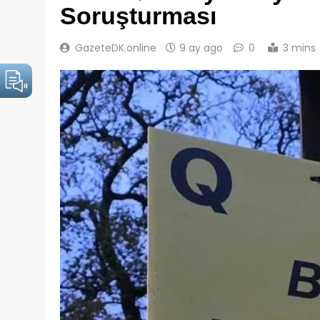
Soruşturması
GazeteDK.online
9 ay ago
0
3 mins