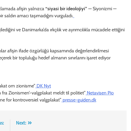
ıklamada afişin yalnızca
“siyasi bir ideolojiyi”
— Siyonizmi —
bir saldırı amacı taşımadığını vurguladı.
ilediğini ve Danimarka’da ırkçılık ve ayrımcılıkla mücadele ettiğini
ılar afişin ifade özgürlüğü kapsamında değerlendirilmesi
eçerek bir topluluğu hedef almanın sınırlarını işaret ediyor
lakat om zionisme”
DK Nyt
fra Zionismen’-valgplakat meldt til politiet”
Netavisen Pio
ne for kontroversiel valgplakat”
presse-guiden.dk
us:
Next: