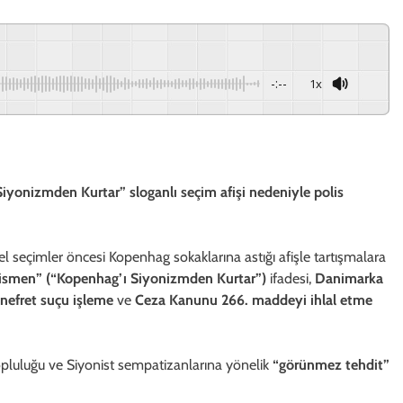
-:--
1x
Siyonizmden Kurtar” sloganlı seçim afişi nedeniyle polis
el seçimler öncesi Kopenhag sokaklarına astığı afişle tartışmalara
nismen” (“Kopenhag’ı Siyonizmden Kurtar”)
ifadesi,
Danimarka
nefret suçu işleme
ve
Ceza Kanunu 266. maddeyi ihlal etme
opluluğu ve Siyonist sempatizanlarına yönelik
“görünmez tehdit”