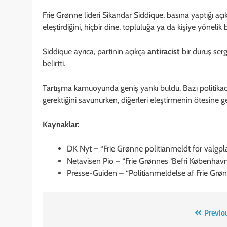
Frie Grønne lideri Sikandar Siddique, basına yaptığı aç
eleştirdiğini, hiçbir dine, topluluğa ya da kişiye yönelik 
Siddique ayrıca, partinin açıkça
antiracist
bir duruş serg
belirtti.
Tartışma kamuoyunda geniş yankı buldu. Bazı politikac
gerektiğini savunurken, diğerleri eleştirmenin ötesine g
Kaynaklar:
DK Nyt – “Frie Grønne politianmeldt for valgp
Netavisen Pio – “Frie Grønnes ‘Befri København 
Presse-Guiden – “Politianmeldelse af Frie Grøn
Yazı
Previo