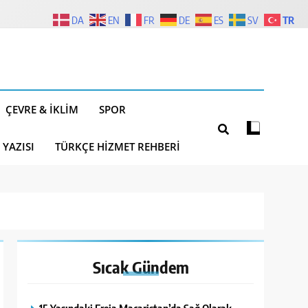
TR
DA
EN
FR
DE
ES
SV
ÇEVRE & İKLIM
SPOR
 YAZISI
TÜRKÇE HIZMET REHBERI
Sıcak
Gündem