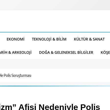
EKONOMI
TEKNOLOJI & BILIM
KÜLTÜR & SANAT
ARIH & ARKEOLOJI
DOĞA & GELENEKSEL BILGILER
KÖŞE
le Polis Soruşturması
zm” Afişi Nedeniyle Polis