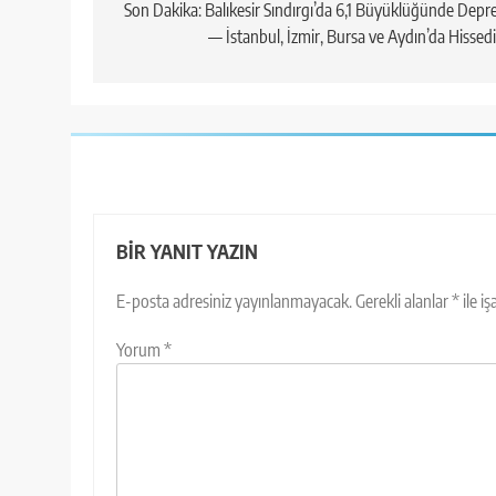
gezinmesi
Son Dakika: Balıkesir Sındırgı’da 6,1 Büyüklüğünde Dep
— İstanbul, İzmir, Bursa ve Aydın’da Hissedi
BIR YANIT YAZIN
E-posta adresiniz yayınlanmayacak.
Gerekli alanlar
*
ile i
Yorum
*