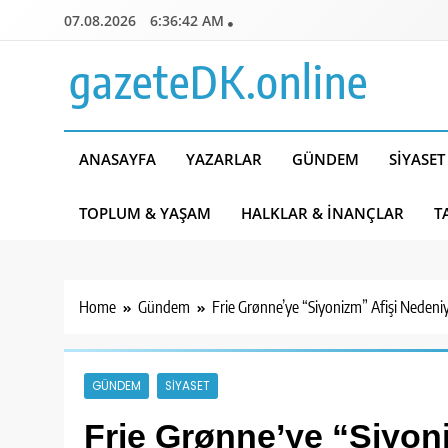
Skip
07.08.2026
6:36:43 AM
to
content
gazeteDK.online
ANASAYFA
YAZARLAR
GÜNDEM
SIYASET
TOPLUM & YAŞAM
HALKLAR & İNANÇLAR
T
Home
Gündem
Frie Grønne’ye “Siyonizm” Afişi Nedeniy
GÜNDEM
SIYASET
Frie Grønne’ye “Siyoni