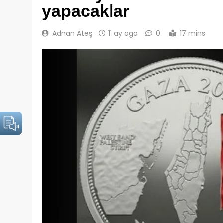
yapacaklar
Adnan Ateş
11 ay ago
0
17 mins