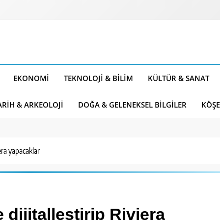
EKONOMI
TEKNOLOJI & BILIM
KÜLTÜR & SANAT
ARIH & ARKEOLOJI
DOĞA & GELENEKSEL BILGILER
KÖŞE
iera yapacaklar
dijitalleştirip Riviera