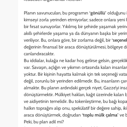
Planın savunucuları, bu programın
‘gönüllü’
olduğunu i
kimseyi zorla yerinden etmiyorlar; sadece onlara yeni bi
bir fırsat sunuyorlar. Yıkılmış bir şehirde yaşamak yer
akıllı şehirlerde yaşama ya da dünyanın başka bir yeri
veriliyor. Bu, onlara göre, bir zorlama değil, bir
‘seçene
değerinin finansal bir araca dönüştürülmesi, bölgeye 
canlandıracaktır.
Bu iddialar, kulağa ne kadar hoş gelirse gelsin, gerçek
var. Savaşın, açlığın ve yıkımın ortasında kalan insanlar
yoktur. Bir kişinin hayatta kalmak için tek seçeneği vat
değil, zorunlu bir yerinden edilmedir. Bu, insanların ça
almaktır. Bu planın ardındaki gerçek niyet, Gazze’yi ins
dönüştürmektir. Mülkiyet hakları, kağıt üzerinde kalan bi
ve aidiyetinin temelidir. Bu tokenleştirme, bu bağı kopar
halkın toprağını alıp onu, spekülatif bir değere sahip, ik
araca dönüştürmek, doğrudan
‘toplu mülk çalma’
ve b
Peki, bu plan adil mi?