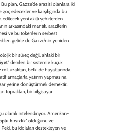
Bu plan, Gazze’de arazisi olanlara iki
 göç edecekler ve karşılığında bu
a edilecek yeni akıllı şehirlerden
lanın arkasındaki mantık, arazilerin
lmesi ve bu tokenlerin serbest
edilen gelirle de Gazze’nin yeniden
ojik bir süreç değil, ahlaki bir
iyet’
denilen bir sistemle küçük
ce mil uzaktan, belki de hayatlarında
ülatif amaçlarla yatırım yapmasına
pazar yerine dönüştürmek demektir.
an toprakları, bir bilgisayar
çu olarak nitelendiriyor. Amerikan-
oplu hırsızlık’
olduğunu ve
Peki, bu iddiaları destekleyen ve