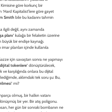
 Kimisine göre korkunç bir
‘Hard Kapitalist’lere göre gayet
m Smith
bile bu kadarını tahmin
 ilgili değil, aynı zamanda
nşa planı’
kulağa bir felaketin üzerine
in büyük bir endişe kaynağı.
 imar planları içinde kullanıla
 Gazze için savaştan sonra ne yapmayı
‘dijital tokenlere’
dönüştürülecek,
 ve karşılığında onlara bu dijital
lediğimde, aklımdaki tek soru şu: Bu,
irilmesi’
mi?
mparça olmuş, bir halkın vatanı
dönüşmüş bir yer. Bir atış poligonu.
nsan, her gün bir sonraki bombanın ne