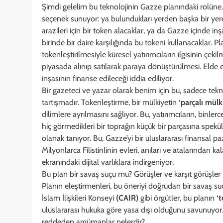
Şimdi gelelim bu teknolojinin Gazze planındaki rolüne. 
seçenek sunuyor: ya bulundukları yerden başka bir yere
arazileri için bir token alacaklar, ya da Gazze içinde inş
birinde bir daire karşılığında bu tokeni kullanacaklar. P
tokenleştirilmesiyle küresel yatırımcıların ilgisinin çeki
piyasada alınıp satılarak paraya dönüştürülmesi. Elde 
inşasının finanse edileceği iddia ediliyor.
Bir gazeteci ve yazar olarak benim için bu, sadece teknol
tartışmadır. Tokenleştirme, bir mülkiyetin
‘parçalı mülk
dilimlere ayrılmasını sağlıyor. Bu, yatırımcıların, binler
hiç görmedikleri bir toprağın küçük bir parçasına spek
olanak tanıyor. Bu, Gazze’yi bir uluslararası finansal 
Milyonlarca Filistinlinin evleri, anıları ve atalarından kal
ekranındaki dijital varlıklara indirgeniyor.
Bu plan bir savaş suçu mu? Görüşler ve karşıt görüşler
Planın eleştirmenleri, bu öneriyi doğrudan bir savaş su
İslam İlişkileri Konseyi
(CAIR)
gibi örgütler, bu planın
‘t
uluslararası hukuka göre yasa dışı olduğunu savunuyor. 
reddeden argümanlar nelerdir?