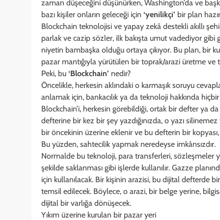
zaman düşeceğini düşünürken, Washington’da ve başka
bazı kişiler onların geleceği için
‘yenilikçi’
bir plan hazı
Blockchain teknolojisi ve yapay zekâ destekli akıllı şeh
parlak ve cazip sözler, ilk bakışta umut vadediyor gibi 
niyetin bambaşka olduğu ortaya çıkıyor. Bu plan, bir k
pazar mantığıyla yürütülen bir toprak/arazi üretme ve 
Peki, bu
‘Blockchain’
nedir?
Öncelikle, herkesin aklındaki o karmaşık soruyu cevap
anlamak için, bankacılık ya da teknoloji hakkında hiçbi
Blockchain’i, herkesin görebildiği, ortak bir defter ya d
defterine bir kez bir şey yazdığınızda, o yazı silinemez 
bir öncekinin üzerine eklenir ve bu defterin bir kopyası
Bu yüzden, sahtecilik yapmak neredeyse imkânsızdır.
Normalde bu teknoloji, para transferleri, sözleşmeler ya
şekilde saklanması gibi işlerde kullanılır. Gazze planın
için kullanılacak. Bir kişinin arazisi, bu dijital defterde bi
temsil edilecek. Böylece, o arazi, bir belge yerine, bilgi
dijital bir varlığa dönüşecek.
Yıkım üzerine kurulan bir pazar yeri