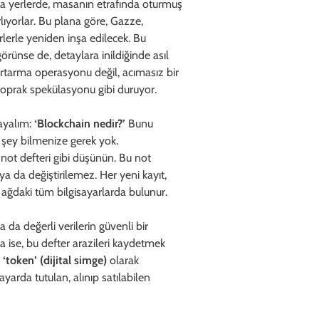
 yerlerde, masanın etrafında oturmuş
rlıyorlar. Bu plana göre, Gazze,
irlerle yeniden inşa edilecek. Bu
görünse de, detaylara inildiğinde asıl
urtarma operasyonu değil, acımasız bir
toprak spekülasyonu gibi duruyor.
layalım:
‘Blockchain nedir?’
Bunu
r şey bilmenize gerek yok.
a not defteri gibi düşünün. Bu not
ya da değiştirilemez. Her yeni kayıt,
, ağdaki tüm bilgisayarlarda bulunur.
 da değerli verilerin güvenli bir
da ise, bu defter arazileri kaydetmek
r
‘token’ (dijital simge)
olarak
sayarda tutulan, alınıp satılabilen