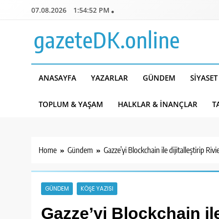
Skip
07.08.2026
1:54:53 PM
to
content
gazeteDK.online
ANASAYFA
YAZARLAR
GÜNDEM
SIYASET
TOPLUM & YAŞAM
HALKLAR & İNANÇLAR
T
Home
Gündem
Gazze’yi Blockchain ile dijitalleştirip Riv
GÜNDEM
KÖŞE YAZISI
Gazze’yi Blockchain ile 