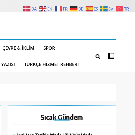
TR
DA
EN
FR
DE
ES
SV
ÇEVRE & İKLIM
SPOR
 YAZISI
TÜRKÇE HIZMET REHBERI
Sıcak
Gündem