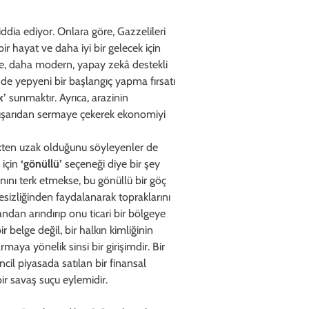
ddia ediyor. Onlara göre, Gazzelileri
r hayat ve daha iyi bir gelecek için
ine, daha modern, yapay zekâ destekli
nde yepyeni bir başlangıç yapma fırsatı
k’
sunmaktır. Ayrıca, arazinin
dışarıdan sermaye çekerek ekonomiyi
likten uzak olduğunu söyleyenler de
 için
‘gönüllü’
seçeneği diye bir şey
anını terk etmekse, bu gönüllü bir göç
resizliğinden faydalanarak topraklarını
andan arındırıp onu ticari bir bölgeye
r belge değil, bir halkın kimliğinin
maya yönelik sinsi bir girişimdir. Bir
incil piyasada satılan bir finansal
ir savaş suçu eylemidir.