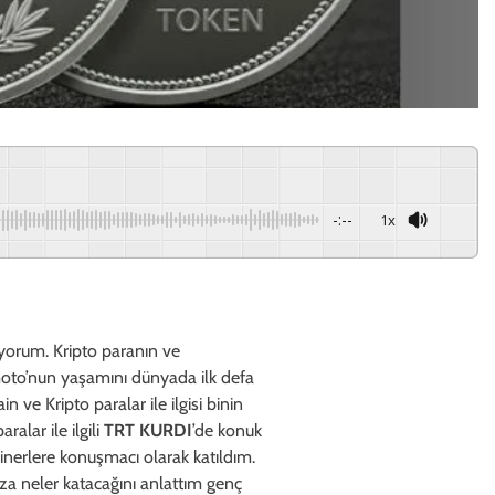
-:--
1x
niyorum. Kripto paranın ve
moto’nun yaşamını dünyada ilk defa
 ve Kripto paralar ile ilgisi binin
aralar ile ilgili
TRT KURDI
’de konuk
nerlere konuşmacı olarak katıldım.
za neler katacağını anlattım genç