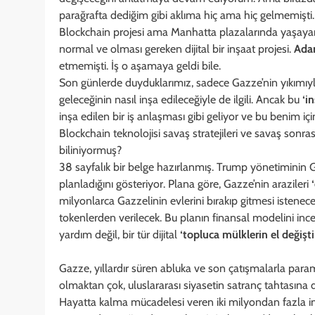
parağrafta dediğim gibi aklıma hiç ama hiç gelmemişti.
Blockchain projesi ama Manhatta plazalarında yaşayan 
normal ve olması gereken dijital bir inşaat projesi.
Ada
etmemişti. İş o aşamaya geldi bile.
Son günlerde duyduklarımız, sadece Gazze’nin yıkımıyla
geleceğinin nasıl inşa edileceğiyle de ilgili. Ancak bu
‘i
inşa edilen bir iş anlaşması gibi geliyor ve bu benim iç
Blockchain teknolojisi savaş stratejileri ve savaş sonrası
biliniyormuş?
38 sayfalık bir belge hazırlanmış. Trump yönetiminin
planladığını gösteriyor. Plana göre, Gazze’nin arazileri
milyonlarca Gazzelinin evlerini bırakıp gitmesi istenecek
tokenlerden verilecek. Bu planın finansal modelini ince
yardım değil, bir tür dijital
‘topluca mülklerin el değişt
Gazze, yıllardır süren abluka ve son çatışmalarla para
olmaktan çok, uluslararası siyasetin satranç tahtasına 
Hayatta kalma mücadelesi veren iki milyondan fazla i