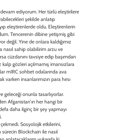
devam ediyorum. Her türlü eleştirilere
abilecekleri şekilde anlatıp
 eleştirenlerde oldu. Eleştirenlerin
ldum. Tencerenin dibine yetişmiş gibi
 değil. Yine de onlara kaldığımız
nasıl sahip olabilirim arzu ve
orsa cüzdanını tavsiye edip başımdan
z kalp gözleri açılmamış imansızlara
unlar mIRC sohbet odalarında ava
ak varken insanlarımızın para hırsı
e geleceği onunla tasarlıyorlar.
en Afganistan’ın her hangi bir
efa daha ilginç bir şey yapmayı
.
çekmedi. Sosyolojik etkilerini,
recin Blockchain ile nasıl
 anlatacaklarım yukarıda ki