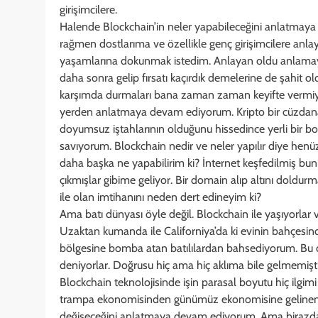
girişimcilere.
Halende Blockchain’in neler yapabileceğini anlatmaya 
rağmen dostlarıma ve özellikle genç girişimcilere anlay
yaşamlarına dokunmak istedim. Anlayan oldu anlamayıp
daha sonra gelip fırsatı kaçırdık demelerine de şahit o
karşımda durmaları bana zaman zaman keyifte vermiyor
yerden anlatmaya devam ediyorum. Kripto bir cüzdana 
doyumsuz iştahlarının olduğunu hissedince yerli bir b
savıyorum. Blockchain nedir ve neler yapılır diye henü
daha başka ne yapabilirim ki? İnternet keşfedilmiş b
çıkmışlar gibime geliyor. Bir domain alıp altını doldurm
ile olan imtihanını neden dert edineyim ki?
Ama batı dünyası öyle değil. Blockchain ile yaşıyorlar v
Uzaktan kumanda ile Californiya’da ki evinin bahçesind
bölgesine bomba atan batılılardan bahsediyorum. Bu d
deniyorlar. Doğrusu hiç ama hiç aklıma bile gelmemişti
Blockchain teknolojisinde işin parasal boyutu hiç ilgimi 
trampa ekonomisinden günümüz ekonomisine gelinen sü
değişeceğini anlatmaya devam ediyorum. Ama birazdan