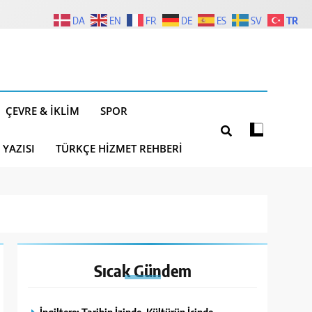
TR
DA
EN
FR
DE
ES
SV
ÇEVRE & İKLIM
SPOR
 YAZISI
TÜRKÇE HIZMET REHBERI
Sıcak
Gündem