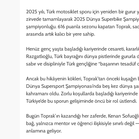
2025 yılı, Türk motosiklet sporu için yeniden bir gurur 
zirvede tamamlayarak 2025 Dünya Superbike Şampiyona
şampiyonluğu. 616 puanla sezonu kapatan Toprak, sadec
arasında artık kalıcı bir yere sahip.
Henüz genç yaşta başladığı kariyerinde cesareti, kararl
Razgatlıoğlu, Türk bayrağını dünya pistlerinde gururla d
sabır ve disipliniyle Türk gençliğine “başarının tesadü
Ancak bu hikâyenin kökleri, Toprak’tan önceki kuşağın
Dünya Supersport Şampiyonası’nda beş kez dünya şamp
kahramanı oldu. Zorlu koşullarda başladığı kariyerinde
Türkiye’de bu sporun gelişiminde öncü bir rol üstlendi.
Bugün Toprak’ın kazandığı her zaferde, Kenan Sofuoğlu’n
bağ, yalnızca mentor ve öğrenci ilişkisiyle sınırlı deği
anlamına geliyor.