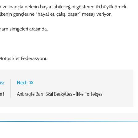
 ve inançla nelerin başarılabileceğini gösteren iki büyük örnek.
ülkenin gençlerine “hayal et, çalış, başar” mesajı veriyor.
ilham simgeleri arasında.
Motosiklet Federasyonu
us:
Next:
m !
Anbragte Børn Skal Beskyttes – İkke Forfølges