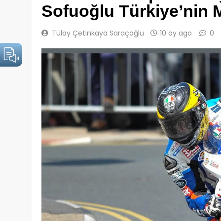
Sofuoğlu Türkiye’nin M
Tülay Çetinkaya Saraçoğlu
10 ay ago
0