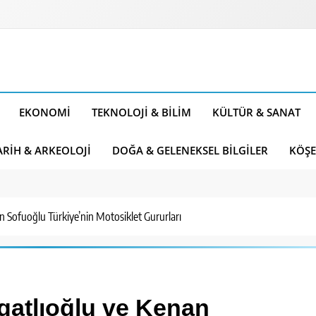
EKONOMI
TEKNOLOJI & BILIM
KÜLTÜR & SANAT
ARIH & ARKEOLOJI
DOĞA & GELENEKSEL BILGILER
KÖŞE
n Sofuoğlu Türkiye’nin Motosiklet Gururları
gatlıoğlu ve Kenan