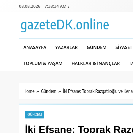
Skip
08.08.2026
7:38:35 AM
to
content
gazeteDK.online
ANASAYFA
YAZARLAR
GÜNDEM
SIYASET
TOPLUM & YAŞAM
HALKLAR & İNANÇLAR
T
Home
Gündem
İki Efsane: Toprak Razgatlıoğlu ve Kena
GÜNDEM
İki Efsane: Toprak Raz