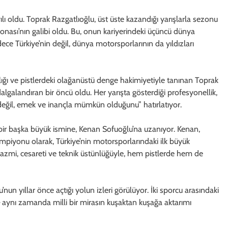
yılı oldu. Toprak Razgatlıoğlu, üst üste kazandığı yarışlarla sezonu
sı’nın galibi oldu. Bu, onun kariyerindeki üçüncü dünya
e Türkiye’nin değil, dünya motorsporlarının da yıldızları
ılığı ve pistlerdeki olağanüstü denge hakimiyetiyle tanınan Toprak
algalandıran bir öncü oldu. Her yarışta gösterdiği profesyonellik,
f değil, emek ve inançla mümkün olduğunu” hatırlatıyor.
 bir başka büyük ismine, Kenan Sofuoğlu’na uzanıyor. Kenan,
iyonu olarak, Türkiye’nin motorsporlarındaki ilk büyük
 azmi, cesareti ve teknik üstünlüğüyle, hem pistlerde hem de
un yıllar önce açtığı yolun izleri görülüyor. İki sporcu arasındaki
l — aynı zamanda milli bir mirasın kuşaktan kuşağa aktarımı