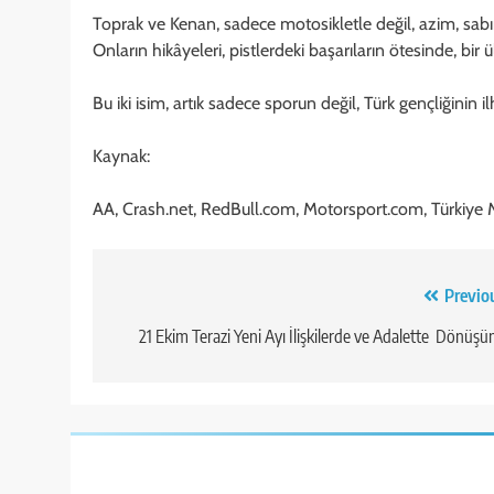
Toprak ve Kenan, sadece motosikletle değil, azim, sabır
Onların hikâyeleri, pistlerdeki başarıların ötesinde, bir 
Bu iki isim, artık sadece sporun değil, Türk gençliğinin 
Kaynak:
AA, Crash.net, RedBull.com, Motorsport.com, Türkiye 
Yazı
Previo
gezinmesi
​21 Ekim Terazi Yeni Ayı İlişkilerde ve Adalette Dönüşü