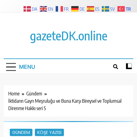
Skip
TR
DA
EN
FR
DE
ES
SV
to
content
gazeteDK.online
MENU
Home
Gündem
İktidarın Gayrı Meşruluğu ve Buna Karşı Bireysel ve Toplumsal
Direnme Hakkı seri 5
GÜNDEM
KÖŞE YAZISI