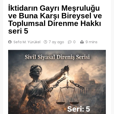
İktidarın Gayrı Meşruluğu
ve Buna Karşı Bireysel ve
Toplumsal Direnme Hakkı
seri 5
Sefa M. Yürükel
7 ay ago
0
9 mins