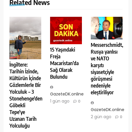
Related News
Messerschmidt,
15 Yaşındaki
Rusya yanlısı
Freja
ve NATO
Macaristan’da
İngiltere:
karşıtı
Sağ Olarak
Tarihin İzinde,
siyasetçiyle
Bulundu
Kültürün İçinde
görüşmesi
Gözlemlerle Bir
nedeniyle
Yolculuk – 3
eleştiriliyor
GazeteDK.online
Stonehenge’den
1 gün ago
0
Göbekli
GazeteDK.online
Tepe’ye
2 gün ago
0
Uzanan Tarih
Yolculuğu