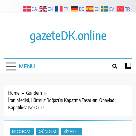
Skip
TR
DA
EN
FR
DE
ES
SV
to
content
gazeteDK.online
MENU
Home
Gündem
İran Meclisi, Hürmüz Boğazı’nı Kapatma Tasarısını Onayladı:
Kapatılırsa Ne Olur?
EKONOMI
GÜNDEM
SIYASET