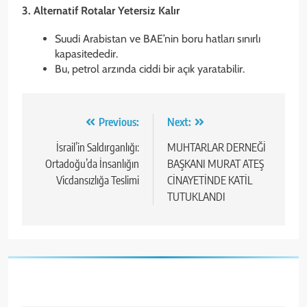
3. Alternatif Rotalar Yetersiz Kalır
Suudi Arabistan ve BAE’nin boru hatları sınırlı
kapasitededir.
Bu, petrol arzında ciddi bir açık yaratabilir.
Yazı
Previous:
Next:
gezinmesi
İsrail’in Saldırganlığı:
MUHTARLAR DERNEĞİ
Ortadoğu’da İnsanlığın
BAŞKANI MURAT ATEŞ
Vicdansızlığa Teslimi
CİNAYETİNDE KATİL
TUTUKLANDI