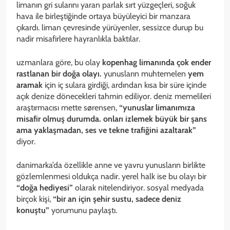
limanın gri sularını yaran parlak sırt yüzgeçleri, soğuk
hava ile birleştiğinde ortaya büyüleyici bir manzara
çıkardı. liman çevresinde yürüyenler, sessizce durup bu
nadir misafirlere hayranlıkla baktılar.
uzmanlara göre, bu olay
kopenhag limanında çok ender
rastlanan bir doğa olayı.
yunusların muhtemelen
yem
aramak
için iç sulara girdiği, ardından kısa bir süre içinde
açık denize dönecekleri tahmin ediliyor. deniz memelileri
araştırmacısı mette sørensen,
“yunuslar limanımıza
misafir olmuş durumda. onları izlemek büyük bir şans
ama yaklaşmadan, ses ve tekne trafiğini azaltarak”
diyor.
danimarka’da özellikle anne ve yavru yunusların birlikte
gözlemlenmesi oldukça nadir. yerel halk ise bu olayı bir
“doğa hediyesi”
olarak nitelendiriyor. sosyal medyada
birçok kişi,
“bir an için şehir sustu, sadece deniz
konuştu”
yorumunu paylaştı.