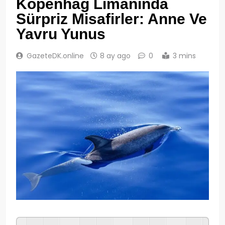
Kopenhag Limanında
Sürpriz Misafirler: Anne Ve
Yavru Yunus
GazeteDK.online
8 ay ago
0
3 mins