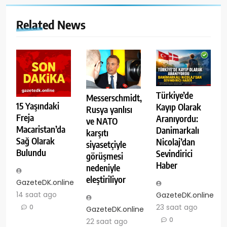
Related News
Türkiye’de
Messerschmidt,
15 Yaşındaki
Kayıp Olarak
Rusya yanlısı
Freja
Aranıyordu:
ve NATO
Macaristan’da
Danimarkalı
karşıtı
Sağ Olarak
Nicolaj’dan
siyasetçiyle
Bulundu
Sevindirici
görüşmesi
Haber
nedeniyle
eleştiriliyor
GazeteDK.online
14 saat ago
GazeteDK.online
23 saat ago
0
GazeteDK.online
0
22 saat ago