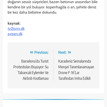
doğanın sessiz sürprizleri, bazen betonun arasından bile
kendine bir yol buluyor. kopenhag’da o an, şehirle deniz
bir kez daha birbirine dokundu.
kaynak:
tv2lorry.dk
avisen.dk
Yazı
Previous:
Next:
gezinmesi
Barselona’da Turist
Karadeniz Semalarında
Protestoları Büyüyor: Su
Menşei Tanımlanamayan
Tabancalı Eylemler Ve
Drone F-16’Lar
Airbnb Kısıtlaması
Tarafından İmha Edildi