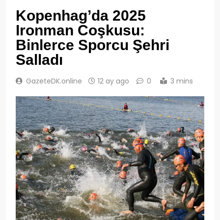
Kopenhag’da 2025
Ironman Coşkusu:
Binlerce Sporcu Şehri
Salladı
GazeteDK.online
12 ay ago
0
3 mins