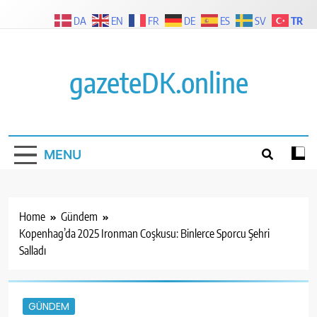
Skip
TR
DA
EN
FR
DE
ES
SV
to
content
gazeteDK.online
MENU
Home
Gündem
Kopenhag’da 2025 Ironman Coşkusu: Binlerce Sporcu Şehri
Salladı
GÜNDEM