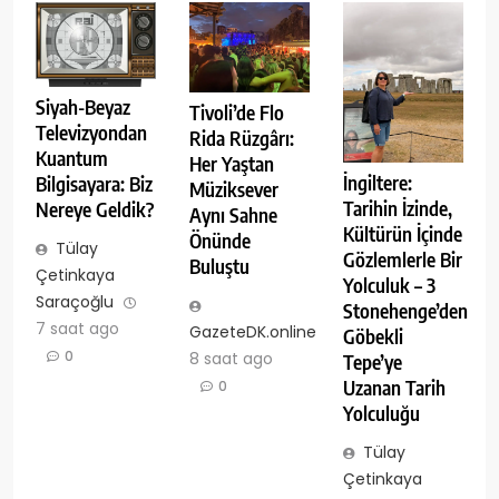
Siyah-Beyaz
Tivoli’de Flo
Televizyondan
Rida Rüzgârı:
Kuantum
Her Yaştan
İngiltere:
Bilgisayara: Biz
Müziksever
Tarihin İzinde,
Nereye Geldik?
Aynı Sahne
Kültürün İçinde
Önünde
Tülay
Gözlemlerle Bir
Buluştu
Çetinkaya
Yolculuk – 3
Saraçoğlu
Stonehenge’den
7 saat ago
GazeteDK.online
Göbekli
0
8 saat ago
Tepe’ye
Uzanan Tarih
0
Yolculuğu
Tülay
Çetinkaya