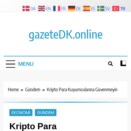
Skip
TR
DA
EN
FR
DE
ES
SV
to
content
gazeteDK.online
MENU
Home
Gündem
Kripto Para Kuyumcularına Güvenmeyin
EKONOMI
GÜNDEM
Kripto Para