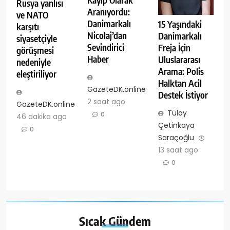
Kayıp Olarak
Rusya yanlısı
Aranıyordu:
ve NATO
Danimarkalı
15 Yaşındaki
karşıtı
Nicolaj’dan
Danimarkalı
siyasetçiyle
Sevindirici
Freja İçin
görüşmesi
Haber
Uluslararası
nedeniyle
Arama: Polis
eleştiriliyor
Halktan Acil
GazeteDK.online
Destek İstiyor
2 saat ago
GazeteDK.online
Tülay
0
46 dakika ago
Çetinkaya
0
Saraçoğlu
13 saat ago
0
Sıcak
Gündem