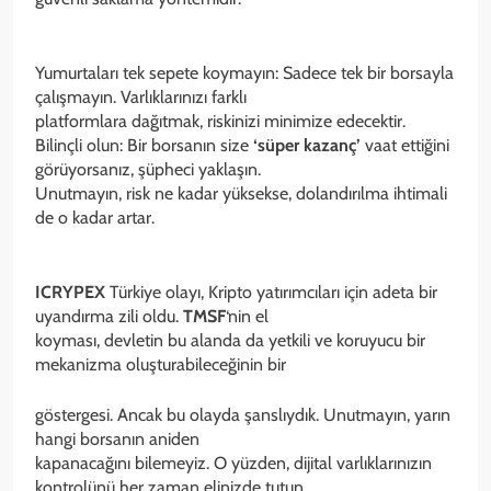
Yumurtaları tek sepete koymayın: Sadece tek bir borsayla
çalışmayın. Varlıklarınızı farklı
platformlara dağıtmak, riskinizi minimize edecektir.
Bilinçli olun: Bir borsanın size
‘süper kazanç’
vaat ettiğini
görüyorsanız, şüpheci yaklaşın.
Unutmayın, risk ne kadar yüksekse, dolandırılma ihtimali
de o kadar artar.
ICRYPEX
Türkiye olayı, Kripto yatırımcıları için adeta bir
uyandırma zili oldu.
TMSF
‘nin el
koyması, devletin bu alanda da yetkili ve koruyucu bir
mekanizma oluşturabileceğinin bir
göstergesi. Ancak bu olayda şanslıydık. Unutmayın, yarın
hangi borsanın aniden
kapanacağını bilemeyiz. O yüzden, dijital varlıklarınızın
kontrolünü her zaman elinizde tutun.