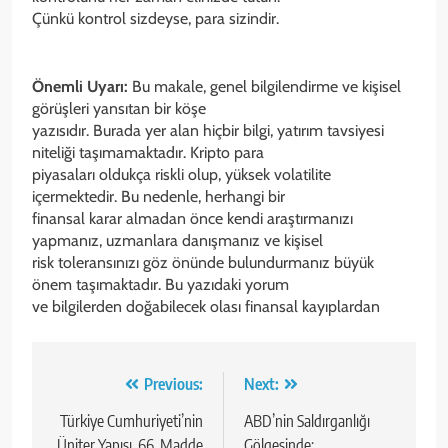
Çünkü kontrol sizdeyse, para sizindir.
Önemli Uyarı:
Bu makale, genel bilgilendirme ve kişisel
görüşleri yansıtan bir köşe
yazısıdır. Burada yer alan hiçbir bilgi, yatırım tavsiyesi
niteliği taşımamaktadır. Kripto para
piyasaları oldukça riskli olup, yüksek volatilite
içermektedir. Bu nedenle, herhangi bir
finansal karar almadan önce kendi araştırmanızı
yapmanız, uzmanlara danışmanız ve kişisel
risk toleransınızı göz önünde bulundurmanız büyük
önem taşımaktadır. Bu yazıdaki yorum
ve bilgilerden doğabilecek olası finansal kayıplardan
Yazı
Previous:
Next:
gezinmesi
Türkiye Cumhuriyeti’nin
ABD’nin Saldırganlığı
Üniter Yapısı, 66. Madde
Gölgesinde: