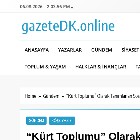
Skip
06.08.2026
2:03:57 PM
to
content
gazeteDK.online
ANASAYFA
YAZARLAR
GÜNDEM
SIYASET
TOPLUM & YAŞAM
HALKLAR & İNANÇLAR
T
Home
Gündem
“Kürt Toplumu” Olarak Tanımlanan Sosyo
GÜNDEM
KÖŞE YAZISI
“Kürt Toplumu” Olara