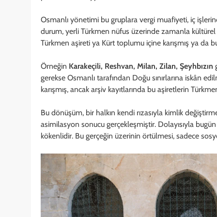
Osmanlı yönetimi bu gruplara vergi muafiyeti, iç işlerind
durum, yerli Türkmen nüfus üzerinde zamanla kültürel
Türkmen aşireti ya Kürt toplumu içine karışmış ya da bu
Örneğin
Karakeçili, Reshvan, Milan, Zilan, Şeyhbızın
g
gerekse Osmanlı tarafından Doğu sınırlarına iskân edil
karışmış, ancak arşiv kayıtlarında bu aşiretlerin Türkme
Bu dönüşüm, bir halkın kendi rızasıyla kimlik değiştirmes
asimilasyon sonucu gerçekleşmiştir. Dolayısıyla bugün 
kökenlidir. Bu gerçeğin üzerinin örtülmesi, sadece sosyol