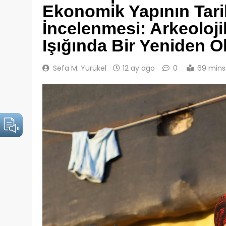
Ekonomik Yapının Tarih
İncelenmesi: Arkeoloji
Işığında Bir Yeniden 
Sefa M. Yürükel
12 ay ago
0
69 mins