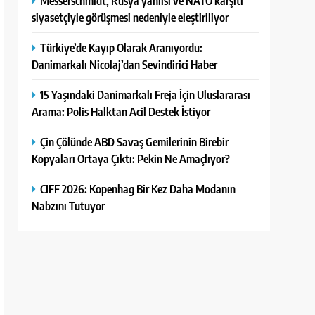
Messerschmidt, Rusya yanlısı ve NATO karşıtı
siyasetçiyle görüşmesi nedeniyle eleştiriliyor
Türkiye’de Kayıp Olarak Aranıyordu:
Danimarkalı Nicolaj’dan Sevindirici Haber
15 Yaşındaki Danimarkalı Freja İçin Uluslararası
Arama: Polis Halktan Acil Destek İstiyor
Çin Çölünde ABD Savaş Gemilerinin Birebir
Kopyaları Ortaya Çıktı: Pekin Ne Amaçlıyor?
CIFF 2026: Kopenhag Bir Kez Daha Modanın
Nabzını Tutuyor