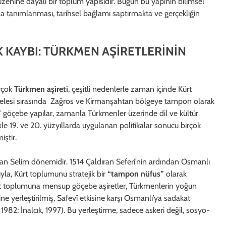
zenine dayalı bir toplum yapısıdır. Bugün bu yapının bilimsel
la tanımlanması, tarihsel bağlamı saptırmakta ve gerçekliğin
İK KAYBI: TÜRKMEN AŞİRETLERİNİN
rçok
Türkmen aşireti
, çeşitli nedenlerle zaman içinde Kürt
elesi sırasında Zağros ve Kirmanşahtan bölgeye tampon olarak
”
göçebe yapılar, zamanla Türkmenler üzerinde dil ve kültür
le 19. ve 20. yüzyıllarda uygulanan politikalar sonucu birçok
iştir.
an Selim dönemidir. 1514 Çaldıran Seferi’nin ardından Osmanlı
yla, Kürt toplumunu stratejik bir
“tampon nüfus”
olarak
ürt toplumuna mensup göçebe aşiretler, Türkmenlerin yoğun
yerleştirilmiş, Safevî etkisine karşı Osmanlı’ya sadakat
1982; İnalcık, 1997). Bu yerleştirme, sadece askeri değil, sosyo-