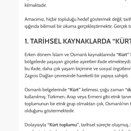
kılmaktadır.
Amacımız, hiçbir topluluğu hedef göstermek değil; tarihse
ışığında bilimsel bir okuma gerçekleştirmektir. Gerçek tar
1. TARİHSEL KAYNAKLARDA “KÜ
Erken dönem İslam ve Osmanlı kaynaklarında
“Kürt”
bölgelerde yaşayan göçebe aşiretleri ifade etmekteydi.
bu ifade, daha çok yaşam biçimine ve sosyal örgütlenme
Zagros Dağları çevresinde hareketli bir yapıya sahipti.
Osmanlı belgelerinde
“Kürt”
kelimesi, çoğu zaman
“da
kullanılmış; Türkmen, Arap veya Ermeni gibi etnik tanım
toplumunun bir etnik grup olmaktan çok, Osmanlı’nın t
olduğunu göstermektedir.
Dolayısıyla
“Kürt toplumu”
, tarihsel süreçte oluşmuş,