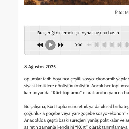
foto : 
Bu içeriği dinlemek için oynat tuşuna basın
0:00
8 Ağustos 2025
oplumlar tarih boyunca çeşitli sosyo-ekonomik yapılara
siyasi kimliklere dönüştürülmüştür. Ancak her toplums
kamuoyunda
“Kürt toplumu”
olarak anılan yapı da b
Bu çalışma, Kürt toplumunu etnik ya da ulusal bir kategor
çoğunlukla göçebe veya yarı-göçebe sosyo-ekonomik b
Anadolu’da çeşitli baskı süreçleri, yanlış politikalar 
aşiretin zamanla kendisini
“Kürt”
olarak tanımlamaya b