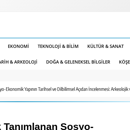
EKONOMI
TEKNOLOJI & BILIM
KÜLTÜR & SANAT
ARIH & ARKEOLOJI
DOĞA & GELENEKSEL BILGILER
KÖŞE
-Ekonomik Yapının Tarihsel ve Dilbilimsel Açıdan İncelenmesi: Arkeolojik v
k Tanımlanan Sosyo-