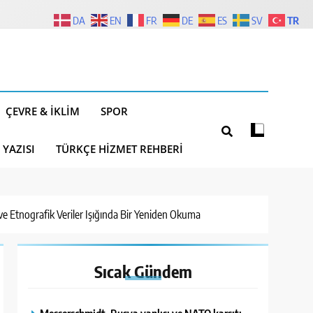
TR
DA
EN
FR
DE
ES
SV
ÇEVRE & İKLIM
SPOR
 YAZISI
TÜRKÇE HIZMET REHBERI
e Etnografik Veriler Işığında Bir Yeniden Okuma
Sıcak
Gündem