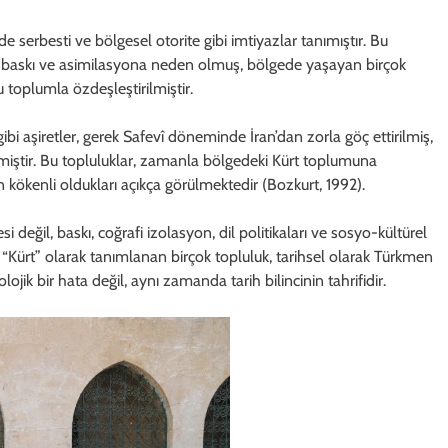
e serbesti ve bölgesel otorite gibi imtiyazlar tanımıştır. Bu
 baskı ve asimilasyona neden olmuş, bölgede yaşayan birçok
 toplumla özdeşleştirilmiştir.
ibi aşiretler, gerek Safevî döneminde İran’dan zorla göç ettirilmiş,
miştir. Bu topluluklar, zamanla bölgedeki Kürt toplumuna
n kökenli oldukları açıkça görülmektedir (Bozkurt, 1992).
i değil, baskı, coğrafi izolasyon, dil politikaları ve sosyo-kültürel
“Kürt” olarak tanımlanan birçok topluluk, tarihsel olarak Türkmen
ojik bir hata değil, aynı zamanda tarih bilincinin tahrifidir.