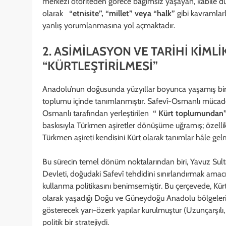
merkezi otoriteden görece bağımsız yaşayan, kabile dü
olarak
“etnisite”, “millet” veya “halk”
gibi kavramlar
yanlış yorumlanmasına yol açmaktadır.
2. ASİMİLASYON VE TARİHİ KİML
“KÜRTLEŞTİRİLMESİ”
Anadolu’nun doğusunda yüzyıllar boyunca yaşamış bi
toplumu içinde tanımlanmıştır. Safevî-Osmanlı mücad
Osmanlı tarafından yerleştirilen
“ Kürt toplumundan
baskısıyla Türkmen aşiretler dönüşüme uğramış; özellik
Türkmen aşireti kendisini Kürt olarak tanımlar hâle gelm
Bu sürecin temel dönüm noktalarından biri, Yavuz Sult
Devleti, doğudaki Safevî tehdidini sınırlandırmak amacı
kullanma politikasını benimsemiştir. Bu çerçevede, K
olarak yaşadığı Doğu ve Güneydoğu Anadolu bölgelerine 
gösterecek yarı-özerk yapılar kurulmuştur (Uzunçarşılı, 
politik bir stratejiydi.