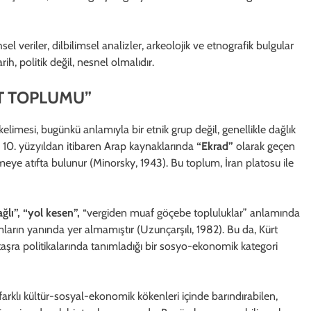
l veriler, dilbilimsel analizler, arkeolojik ve etnografik bulgular
ih, politik değil, nesnel olmalıdır.
RT TOPLUMU”
kelimesi, bugünkü anlamıyla bir etnik grup değil, genellikle dağlık
 10. yüzyıldan itibaren Arap kaynaklarında
“Ekrad”
olarak geçen
ye atıfta bulunur (Minorsky, 1943). Bu toplum, İran platosu ile
ğlı”, “yol kesen”,
“vergiden muaf göçebe topluluklar” anlamında
ların yanında yer almamıştır (Uzunçarşılı, 1982). Bu da, Kürt
aşra politikalarında tanımladığı bir sosyo-ekonomik kategori
 farklı kültür-sosyal-ekonomik kökenleri içinde barındırabilen,