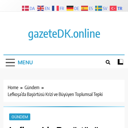
Skip
TR
DA
EN
FR
DE
ES
SV
to
content
gazeteDK.online
MENU
Home
Gündem
Lefkoşa’da Başörtüsü Krizi ve Büyüyen Toplumsal Tepki
GÜNDEM