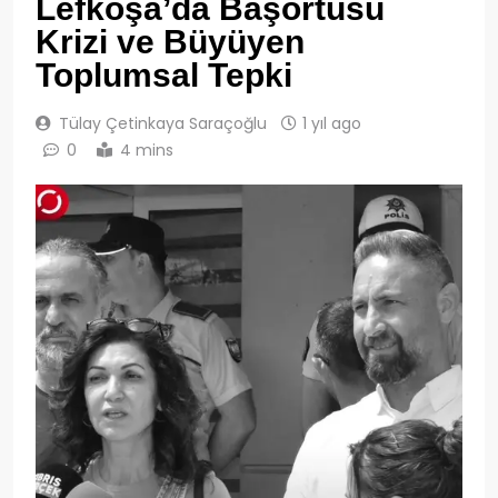
Lefkoşa’da Başörtüsü
Krizi ve Büyüyen
Toplumsal Tepki
Tülay Çetinkaya Saraçoğlu
1 yıl ago
0
4 mins