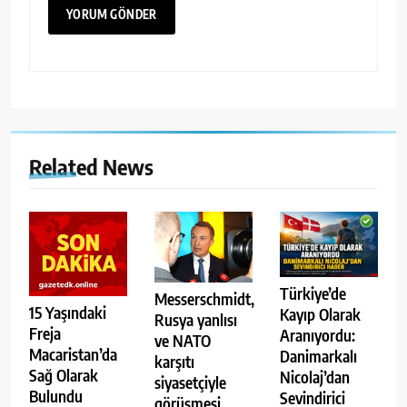
Related News
Türkiye’de
Messerschmidt,
15 Yaşındaki
Kayıp Olarak
Rusya yanlısı
Freja
Aranıyordu:
ve NATO
Macaristan’da
Danimarkalı
karşıtı
Sağ Olarak
Nicolaj’dan
siyasetçiyle
Bulundu
Sevindirici
görüşmesi