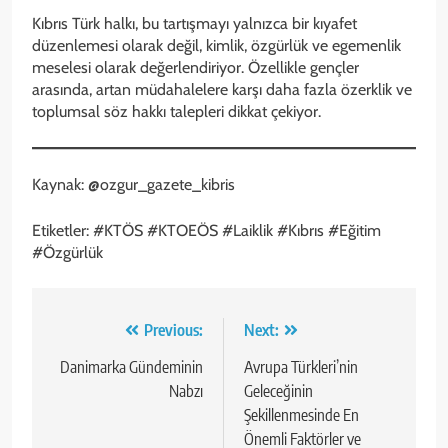
Kıbrıs Türk halkı, bu tartışmayı yalnızca bir kıyafet
düzenlemesi olarak değil, kimlik, özgürlük ve egemenlik
meselesi olarak değerlendiriyor. Özellikle gençler
arasında, artan müdahalelere karşı daha fazla özerklik ve
toplumsal söz hakkı talepleri dikkat çekiyor.
Kaynak: @ozgur_gazete_kibris
Etiketler: #KTÖS #KTOEÖS #Laiklik #Kıbrıs #Eğitim
#Özgürlük
Yazı
Previous:
Next:
gezinmesi
Danimarka Gündeminin
Avrupa Türkleri’nin
Nabzı
Geleceğinin
Şekillenmesinde En
Önemli Faktörler ve