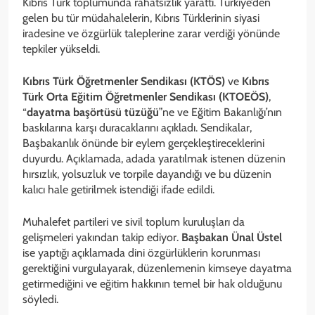
Kıbrıs Türk toplumunda rahatsızlık yarattı. Türkiye’den
gelen bu tür müdahalelerin, Kıbrıs Türklerinin siyasi
iradesine ve özgürlük taleplerine zarar verdiği yönünde
tepkiler yükseldi.
Kıbrıs Türk Öğretmenler Sendikası (KTÖS)
ve
Kıbrıs
Türk Orta Eğitim Öğretmenler Sendikası (KTOEÖS)
,
“
dayatma başörtüsü tüzüğü
”ne ve Eğitim Bakanlığı’nın
baskılarına karşı duracaklarını açıkladı. Sendikalar,
Başbakanlık önünde bir eylem gerçekleştireceklerini
duyurdu. Açıklamada, adada yaratılmak istenen düzenin
hırsızlık, yolsuzluk ve torpile dayandığı ve bu düzenin
kalıcı hale getirilmek istendiği ifade edildi.
Muhalefet partileri ve sivil toplum kuruluşları da
gelişmeleri yakından takip ediyor.
Başbakan Ünal Üstel
ise yaptığı açıklamada dini özgürlüklerin korunması
gerektiğini vurgulayarak, düzenlemenin kimseye dayatma
getirmediğini ve eğitim hakkının temel bir hak olduğunu
söyledi.