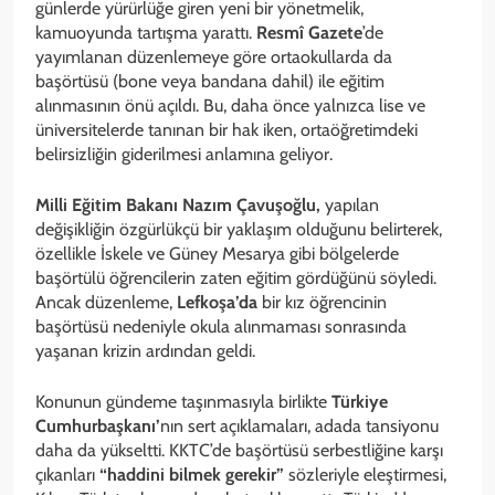
günlerde yürürlüğe giren yeni bir yönetmelik,
kamuoyunda tartışma yarattı.
Resmî Gazete
’de
yayımlanan düzenlemeye göre ortaokullarda da
başörtüsü (bone veya bandana dahil) ile eğitim
alınmasının önü açıldı. Bu, daha önce yalnızca lise ve
üniversitelerde tanınan bir hak iken, ortaöğretimdeki
belirsizliğin giderilmesi anlamına geliyor.
Milli Eğitim Bakanı Nazım Çavuşoğlu,
yapılan
değişikliğin özgürlükçü bir yaklaşım olduğunu belirterek,
özellikle İskele ve Güney Mesarya gibi bölgelerde
başörtülü öğrencilerin zaten eğitim gördüğünü söyledi.
Ancak düzenleme,
Lefkoşa’da
bir kız öğrencinin
başörtüsü nedeniyle okula alınmaması sonrasında
yaşanan krizin ardından geldi.
Konunun gündeme taşınmasıyla birlikte
Türkiye
Cumhurbaşkanı’
nın sert açıklamaları, adada tansiyonu
daha da yükseltti. KKTC’de başörtüsü serbestliğine karşı
çıkanları
“haddini bilmek gerekir”
sözleriyle eleştirmesi,