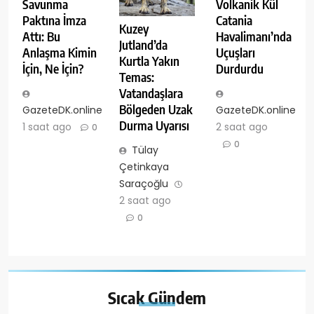
Savunma
Volkanik Kül
Paktına İmza
Catania
Kuzey
Attı: Bu
Havalimanı’nda
Jutland’da
Anlaşma Kimin
Uçuşları
Kurtla Yakın
İçin, Ne İçin?
Durdurdu
Temas:
Vatandaşlara
Bölgeden Uzak
GazeteDK.online
GazeteDK.online
Durma Uyarısı
1 saat ago
2 saat ago
0
0
Tülay
Çetinkaya
Saraçoğlu
2 saat ago
0
Sıcak
Gündem