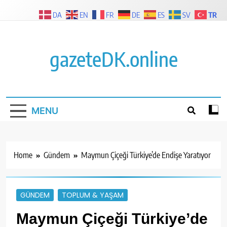
Skip
TR
DA
EN
FR
DE
ES
SV
to
content
gazeteDK.online
MENU
Home
Gündem
Maymun Çiçeği Türkiye’de Endişe Yaratıyor
GÜNDEM
TOPLUM & YAŞAM
Maymun Çiçeği Türkiye’de