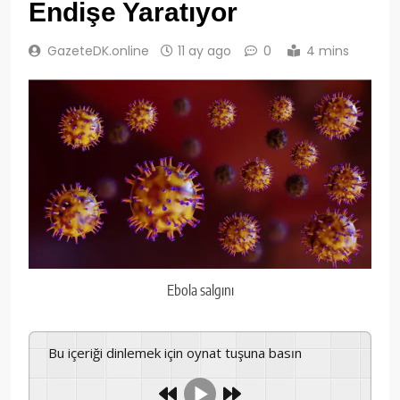
Endişe Yaratıyor
GazeteDK.online
11 ay ago
0
4 mins
Ebola salgını
Bu içeriği dinlemek için oynat tuşuna basın