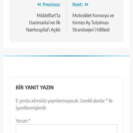
Yazı
Previous:
Next:
gezinmesi
Middelfart’ta
Motosiklet Konvoyu ve
Danimarka’nın İlk
Kırmızı Ay Tutulması
Nærhospital’ı Açıldı
Strandvejen’i Kilitledi
BIR YANIT YAZIN
E-posta adresiniz yayınlanmayacak.
Gerekli alanlar
*
ile
işaretlenmişlerdir
Yorum
*