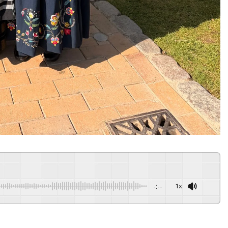
-:--
1x