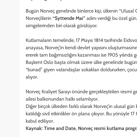
Bugün Norveç genelinde binlerce kişi, ülkenin “Ulusal
Norveçlilerin
“Syttende Mai”
adını verdiği bu özel gü
simgelerinden biri olarak görülüyor.
Kutlamaların temelinde, 17 Mayıs 1814 tarihinde Eidsv
anayasa, Norveç’in kendi devlet yapısını oluşturmasının 
ererek tam bağımsızlığını kazanması ise 1905 yılında ge
Başkent Oslo başta olmak üzere ülke genelinde bugün r
“bunad” giyen vatandaşlar sokakları doldururken, çocuk
alıyor.
Norveç Kraliyet Sarayı önünde gerçekleştirilen resmi geçi
ailesi balkonundan halkı selamlıyor.
Diğer birçok ülkeden farklı olarak Norveç’in ulusal gün
katıldığı sivil etkinlikler ön plana çıkıyor. Bu yönüyle 
kabul ediliyor.
Kaynak: Time and Date, Norveç resmi kutlama progr