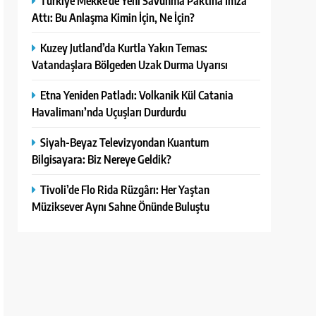
Türkiye Mekke’de Yeni Savunma Paktına İmza
Attı: Bu Anlaşma Kimin İçin, Ne İçin?
Kuzey Jutland’da Kurtla Yakın Temas:
Vatandaşlara Bölgeden Uzak Durma Uyarısı
Etna Yeniden Patladı: Volkanik Kül Catania
Havalimanı’nda Uçuşları Durdurdu
Siyah-Beyaz Televizyondan Kuantum
Bilgisayara: Biz Nereye Geldik?
Tivoli’de Flo Rida Rüzgârı: Her Yaştan
Müziksever Aynı Sahne Önünde Buluştu