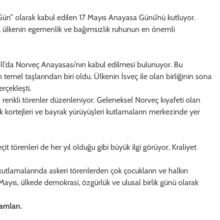
 Gün” olarak kabul edilen 17 Mayıs Anayasa Günü’nü kutluyor.
n, ülkenin egemenlik ve bağımsızlık ruhunun en önemli
oll’da Norveç Anayasası’nın kabul edilmesi bulunuyor. Bu
temel taşlarından biri oldu. Ülkenin İsveç ile olan birliğinin sona
rçekleşti.
enkli törenler düzenleniyor. Geleneksel Norveç kıyafeti olan
 kortejleri ve bayrak yürüyüşleri kutlamaların merkezinde yer
t törenleri de her yıl olduğu gibi büyük ilgi görüyor. Kraliyet
 kutlamalarında askeri törenlerden çok çocukların ve halkın
17 Mayıs, ülkede demokrasi, özgürlük ve ulusal birlik günü olarak
amları.