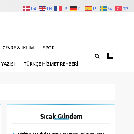
TR
DA
EN
FR
DE
ES
SV
ÇEVRE & İKLIM
SPOR
 YAZISI
TÜRKÇE HIZMET REHBERI
Sıcak
Gündem