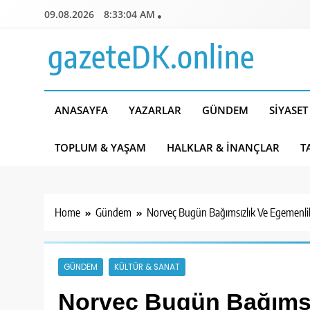
Skip
09.08.2026
8:33:06 AM
to
content
gazeteDK.online
ANASAYFA
YAZARLAR
GÜNDEM
SIYASET
TOPLUM & YAŞAM
HALKLAR & İNANÇLAR
T
Home
Gündem
Norveç Bugün Bağımsızlık Ve Egemenl
GÜNDEM
KÜLTÜR & SANAT
Norveç Bugün Bağımsı