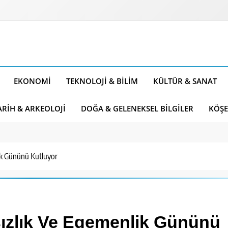
EKONOMI
TEKNOLOJI & BILIM
KÜLTÜR & SANAT
ARIH & ARKEOLOJI
DOĞA & GELENEKSEL BILGILER
KÖŞE
ik Gününü Kutluyor
zlık Ve Egemenlik Gününü