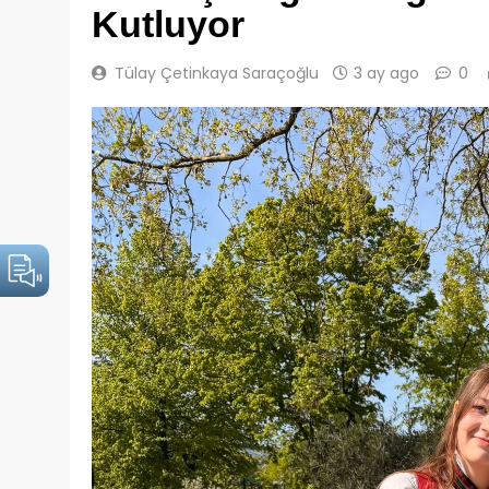
Kutluyor
Tülay Çetinkaya Saraçoğlu
3 ay ago
0