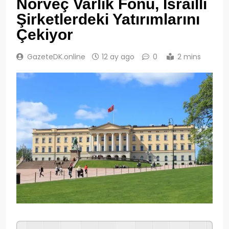
Norveç Varlık Fonu, İsrailli
Şirketlerdeki Yatırımlarını
Çekiyor
GazeteDK.online
12 ay ago
0
2 mins