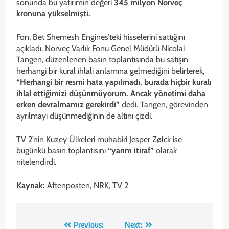
sonunda bu yatırımın değeri
345 milyon Norveç
kronuna yükselmişti.
Fon, Bet Shemesh Engines’teki hisselerini sattığını
açıkladı. Norveç Varlık Fonu Genel Müdürü Nicolai
Tangen, düzenlenen basın toplantısında bu satışın
herhangi bir kural ihlali anlamına gelmediğini belirterek,
“Herhangi bir resmi hata yapılmadı, burada hiçbir kuralı
ihlal ettiğimizi düşünmüyorum. Ancak yönetimi daha
erken devralmamız gerekirdi”
dedi. Tangen, görevinden
ayrılmayı düşünmediğinin de altını çizdi.
TV 2’nin Kuzey Ülkeleri muhabiri Jesper Zølck ise
bugünkü basın toplantısını
“yarım itiraf”
olarak
nitelendirdi.
Kaynak:
Aftenposten, NRK, TV 2
Yazı
Previous:
Next: