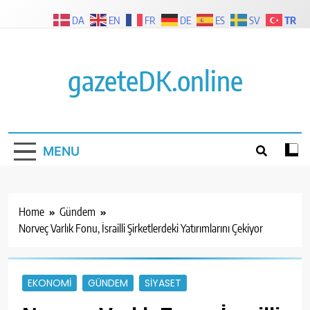
Skip
TR
DA
EN
FR
DE
ES
SV
to
content
gazeteDK.online
MENU
Home
Gündem
Norveç Varlık Fonu, İsrailli Şirketlerdeki Yatırımlarını Çekiyor
EKONOMI
GÜNDEM
SIYASET