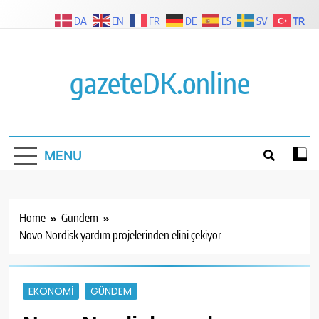
Skip
TR
DA
EN
FR
DE
ES
SV
to
content
gazeteDK.online
MENU
Home
Gündem
Novo Nordisk yardım projelerinden elini çekiyor
EKONOMI
GÜNDEM