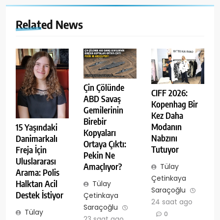
Related News
Çin Çölünde
CIFF 2026:
ABD Savaş
Kopenhag Bir
Gemilerinin
Kez Daha
Birebir
Modanın
15 Yaşındaki
Kopyaları
Nabzını
Danimarkalı
Ortaya Çıktı:
Tutuyor
Freja İçin
Pekin Ne
Uluslararası
Amaçlıyor?
Tülay
Arama: Polis
Çetinkaya
Halktan Acil
Tülay
Saraçoğlu
Destek İstiyor
Çetinkaya
24 saat ago
Saraçoğlu
Tülay
0
23 saat ago