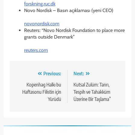
forskning.ruc.dk
Novo Nordisk – Basın açıklaması (yeni CEO)
novonordisk.com
Reuters: “Novo Nordisk Foundation to place more
grants outside Denmark”
reuters.com
Yazı
Previous:
Next:
gezinmesi
Kopenhag Halkı bu
Kutsal Zulüm: Tanrı,
Haftasonu Filistin için
Tespih ve Tahakküm
Yürüdü
Üzerine Bir Taşlama”