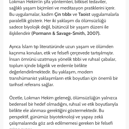
Lokman Hekim’in şifa yöntemleri, bitkisel tedaviler,
sağlıklı yaşam biçimleri ve meditasyon pratiklerini içerir.
Bu uygulamalar, kadim
Çin tıbbı
ve
Taoist
uygulamalarla
paralellik gösterir. Her iki yaklaşım da ölümsüzlüğü
sadece biyolojik değil, bütüncül bir yaşam düzeni ile
ilişkilendirir
(Pormann & Savage-Smith, 2007).
Ayrıca İslam tıp literatüründe uzun yaşam ve ölümden
kaçınma konuları, etik ve felsefi çerçevede tartışılmıştır.
İnsan ömrünü uzatmaya yönelik tıbbi ve ruhsal çabalar,
toplum içinde bilgelik ve erdemle birlikte
değerlendirilmektedir. Bu yaklaşım, modern
transhümanist yaklaşımların etik boyutları için önemli bir
tarihsel referans sağlar.
Özetle, Lokman Hekim geleneği, ölümsüzlüğün yalnızca
bedensel bir hedef olmadığını, ruhsal ve etik boyutlarıyla
birlikte ele alınması gerektiğini göstermektedir. Bu
perspektif, günümüz biyoteknoloji ve yapay zekâ
çalışmalarında göz ardı edilmemesi gereken bir felsefi