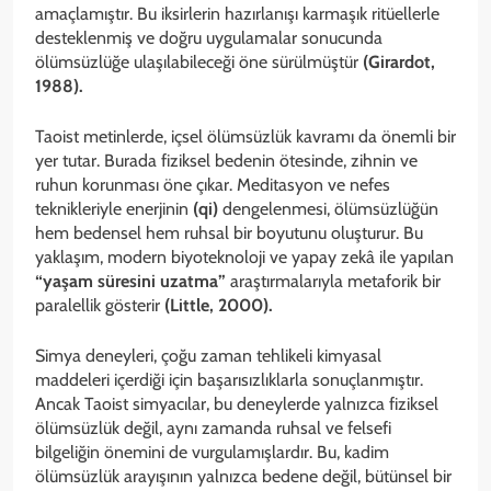
amaçlamıştır. Bu iksirlerin hazırlanışı karmaşık ritüellerle
desteklenmiş ve doğru uygulamalar sonucunda
ölümsüzlüğe ulaşılabileceği öne sürülmüştür
(Girardot,
1988).
Taoist metinlerde, içsel ölümsüzlük kavramı da önemli bir
yer tutar. Burada fiziksel bedenin ötesinde, zihnin ve
ruhun korunması öne çıkar. Meditasyon ve nefes
teknikleriyle enerjinin
(qi)
dengelenmesi, ölümsüzlüğün
hem bedensel hem ruhsal bir boyutunu oluşturur. Bu
yaklaşım, modern biyoteknoloji ve yapay zekâ ile yapılan
“yaşam süresini uzatma”
araştırmalarıyla metaforik bir
paralellik gösterir
(Little, 2000).
Simya deneyleri, çoğu zaman tehlikeli kimyasal
maddeleri içerdiği için başarısızlıklarla sonuçlanmıştır.
Ancak Taoist simyacılar, bu deneylerde yalnızca fiziksel
ölümsüzlük değil, aynı zamanda ruhsal ve felsefi
bilgeliğin önemini de vurgulamışlardır. Bu, kadim
ölümsüzlük arayışının yalnızca bedene değil, bütünsel bir