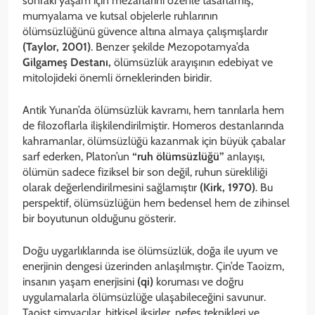
sonraki yaşam için mezarlarını özenle tasarlamış,
mumyalama ve kutsal objelerle ruhlarının
ölümsüzlüğünü güvence altına almaya çalışmışlardır
(Taylor, 2001)
. Benzer şekilde Mezopotamya’da
Gilgameş Destanı,
ölümsüzlük arayışının edebiyat ve
mitolojideki önemli örneklerinden biridir.
Antik Yunan’da ölümsüzlük kavramı, hem tanrılarla hem
de filozoflarla ilişkilendirilmiştir. Homeros destanlarında
kahramanlar, ölümsüzlüğü kazanmak için büyük çabalar
sarf ederken, Platon’un
“ruh ölümsüzlüğü”
anlayışı,
ölümün sadece fiziksel bir son değil, ruhun sürekliliği
olarak değerlendirilmesini sağlamıştır
(Kirk, 1970)
. Bu
perspektif, ölümsüzlüğün hem bedensel hem de zihinsel
bir boyutunun olduğunu gösterir.
Doğu uygarlıklarında ise ölümsüzlük, doğa ile uyum ve
enerjinin dengesi üzerinden anlaşılmıştır. Çin’de Taoizm,
insanın yaşam enerjisini
(qi)
koruması ve doğru
uygulamalarla ölümsüzlüğe ulaşabileceğini savunur.
Taoist simyacılar, bitkisel iksirler, nefes teknikleri ve