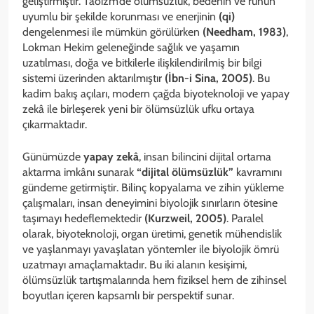
geliştirmiştir. Taoizm’de ölümsüzlük, bedenin ve ruhun
uyumlu bir şekilde korunması ve enerjinin
(qi)
dengelenmesi ile mümkün görülürken
(Needham, 1983)
,
Lokman Hekim geleneğinde sağlık ve yaşamın
uzatılması, doğa ve bitkilerle ilişkilendirilmiş bir bilgi
sistemi üzerinden aktarılmıştır
(İbn-i Sina, 2005)
. Bu
kadim bakış açıları, modern çağda biyoteknoloji ve yapay
zekâ ile birleşerek yeni bir ölümsüzlük ufku ortaya
çıkarmaktadır.
Günümüzde
yapay zekâ
, insan bilincini dijital ortama
aktarma imkânı sunarak
“dijital ölümsüzlük”
kavramını
gündeme getirmiştir. Bilinç kopyalama ve zihin yükleme
çalışmaları, insan deneyimini biyolojik sınırların ötesine
taşımayı hedeflemektedir
(Kurzweil, 2005)
. Paralel
olarak, biyoteknoloji, organ üretimi, genetik mühendislik
ve yaşlanmayı yavaşlatan yöntemler ile biyolojik ömrü
uzatmayı amaçlamaktadır. Bu iki alanın kesişimi,
ölümsüzlük tartışmalarında hem fiziksel hem de zihinsel
boyutları içeren kapsamlı bir perspektif sunar.