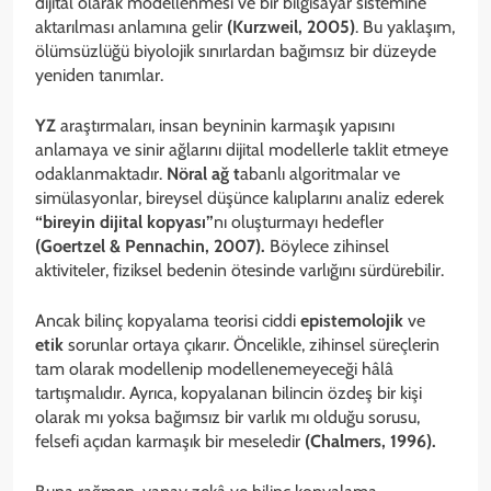
dijital olarak modellenmesi ve bir bilgisayar sistemine
aktarılması anlamına gelir
(Kurzweil, 2005)
. Bu yaklaşım,
ölümsüzlüğü biyolojik sınırlardan bağımsız bir düzeyde
yeniden tanımlar.
YZ
araştırmaları, insan beyninin karmaşık yapısını
anlamaya ve sinir ağlarını dijital modellerle taklit etmeye
odaklanmaktadır.
Nöral ağ t
abanlı algoritmalar ve
simülasyonlar, bireysel düşünce kalıplarını analiz ederek
“bireyin dijital kopyası”
nı oluşturmayı hedefler
(Goertzel & Pennachin, 2007).
Böylece zihinsel
aktiviteler, fiziksel bedenin ötesinde varlığını sürdürebilir.
Ancak bilinç kopyalama teorisi ciddi
epistemolojik
ve
etik
sorunlar ortaya çıkarır. Öncelikle, zihinsel süreçlerin
tam olarak modellenip modellenemeyeceği hâlâ
tartışmalıdır. Ayrıca, kopyalanan bilincin özdeş bir kişi
olarak mı yoksa bağımsız bir varlık mı olduğu sorusu,
felsefi açıdan karmaşık bir meseledir
(Chalmers, 1996).