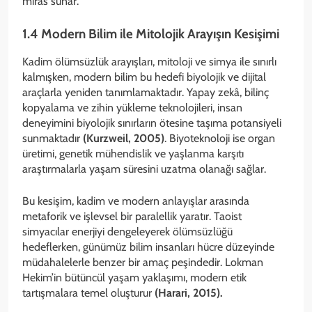
miras sunar.
1.4 Modern Bilim ile Mitolojik Arayışın Kesişimi
Kadim ölümsüzlük arayışları, mitoloji ve simya ile sınırlı
kalmışken, modern bilim bu hedefi biyolojik ve dijital
araçlarla yeniden tanımlamaktadır. Yapay zekâ, bilinç
kopyalama ve zihin yükleme teknolojileri, insan
deneyimini biyolojik sınırların ötesine taşıma potansiyeli
sunmaktadır
(Kurzweil, 2005)
. Biyoteknoloji ise organ
üretimi, genetik mühendislik ve yaşlanma karşıtı
araştırmalarla yaşam süresini uzatma olanağı sağlar.
Bu kesişim, kadim ve modern anlayışlar arasında
metaforik ve işlevsel bir paralellik yaratır. Taoist
simyacılar enerjiyi dengeleyerek ölümsüzlüğü
hedeflerken, günümüz bilim insanları hücre düzeyinde
müdahalelerle benzer bir amaç peşindedir. Lokman
Hekim’in bütüncül yaşam yaklaşımı, modern etik
tartışmalara temel oluşturur
(Harari, 2015).