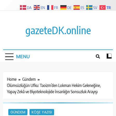
Skip
TR
DA
EN
FR
DE
ES
SV
to
content
gazeteDK.online
MENU
Home
Gündem
Ölümsüzlüğün Ufku: Taoizm’den Lokman Hekim Geleneğine,
Yapay Zekâ ve Biyoteknolojide İnsanlığın Sonsuzluk Arayışı
GÜNDEM
KÖŞE YAZISI