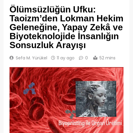
Ölümsüzlüğün Ufku:
Taoizm’den Lokman Hekim
Geleneğine, Yapay Zekâ ve
Biyoteknolojide İnsanlığın
Sonsuzluk Arayışı
Sefa M. Yürükel
11 ay ago
0
52 mins