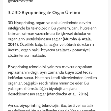
göstermektedir.
3.2 3D Biyoprinting ile Organ Üretimi
3D biyoprinting, organ ve doku üretiminde devrim
niteliğinde bir teknolojidir. Bu yöntem, canlı hücrelerin
katman katman yazdırılması ile işlevsel dokular ve
organların üretilebilmesini sağlar
(Murphy & Atala,
2014).
Özellikle kalp, karaciğer ve böbrek dokularının
üretimi, organ nakli ihtiyacını azaltacak potansiyel
çözümler sunmaktadır.
Biyoprinting teknolojisi, yalnızca mevcut organların
replasmanını değil, aynı zamanda kişiye özel tedavi
imkânları sunar. Hastanın kendi hücrelerinden üretilen
organlar, bağışıklık reddi riskini minimize eder. Bu
yaklaşım, ölümsüzlüğün biyolojik araçlarla
desteklenmesini sağlar
(Mandrycky et al., 2016).
Ayrıca,
biyoprinting teknolojisi
, ilaç testi ve hastalık
modellemesi için de kullanılmaktadır. Yapay organlar