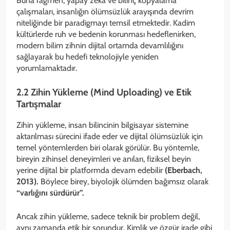
Buna rağmen, yapay zekâ ve bilinç kopyalama
çalışmaları, insanlığın ölümsüzlük arayışında devrim
niteliğinde bir paradigmayı temsil etmektedir. Kadim
kültürlerde ruh ve bedenin korunması hedeflenirken,
modern bilim zihnin dijital ortamda devamlılığını
sağlayarak bu hedefi teknolojiyle yeniden
yorumlamaktadır.
2.2 Zihin Yükleme (Mind Uploading) ve Etik
Tartışmalar
Zihin yükleme, insan bilincinin bilgisayar sistemine
aktarılması sürecini ifade eder ve dijital ölümsüzlük için
temel yöntemlerden biri olarak görülür. Bu yöntemle,
bireyin zihinsel deneyimleri ve anıları, fiziksel beyin
yerine dijital bir platformda devam edebilir
(Eberbach,
2013).
Böylece birey, biyolojik ölümden bağımsız olarak
“varlığını sürdürür”.
Ancak zihin yükleme, sadece teknik bir problem değil,
aynı zamanda etik bir sorundur. Kimlik ve özgür irade gibi