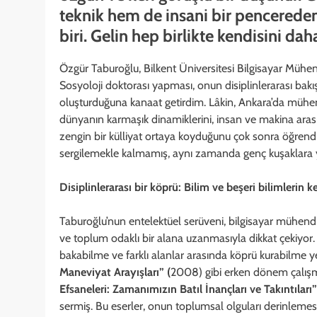
teknik hem de insani bir pencered
biri. Gelin hep birlikte kendisini d
Özgür Taburoğlu, Bilkent Üniversitesi Bilgisayar Mühen
Sosyoloji doktorası yapması, onun disiplinlerarası bakı
oluşturduğuna kanaat getirdim. Lâkin, Ankara’da müh
dünyanın karmaşık dinamiklerini, insan ve makina arasınd
zengin bir külliyat ortaya koyduğunu çok sonra öğrendi
sergilemekle kalmamış, aynı zamanda genç kuşaklara yo
Disiplinlerarası bir köprü: Bilim ve beşeri bilimlerin 
Taburoğlu’nun entelektüel serüveni, bilgisayar mühendis
ve toplum odaklı bir alana uzanmasıyla dikkat çekiyor. Bu
bakabilme ve farklı alanlar arasında köprü kurabilme y
Maneviyat Arayışları” (
2008) gibi erken dönem çalışma
Efsaneleri: Zamanımızın Batıl İnançları ve Takıntıları
sermiş. Bu eserler, onun toplumsal olguları derinleme