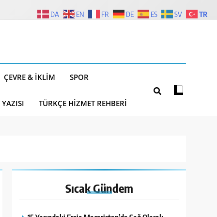
TR
DA
EN
FR
DE
ES
SV
ÇEVRE & İKLIM
SPOR
 YAZISI
TÜRKÇE HIZMET REHBERI
Sıcak
Gündem