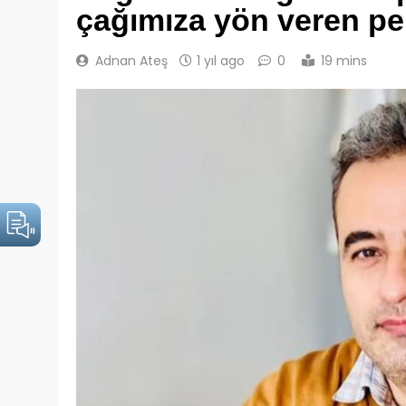
çağımıza yön veren per
Adnan Ateş
1 yıl ago
0
19 mins