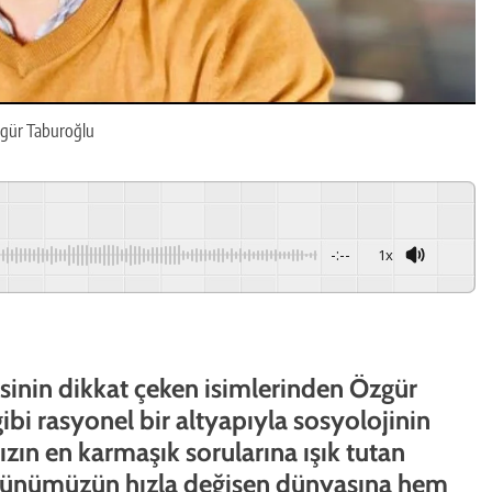
gür Taburoğlu
-:--
1x
inin dikkat çeken isimlerinden Özgür
ibi rasyonel bir altyapıyla sosyolojinin
mızın en karmaşık sorularına ışık tutan
. Günümüzün hızla değişen dünyasına hem