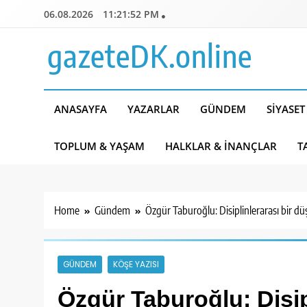
Skip
06.08.2026
11:21:53 PM
to
content
gazeteDK.online
ANASAYFA
YAZARLAR
GÜNDEM
SIYASET
TOPLUM & YAŞAM
HALKLAR & İNANÇLAR
T
Home
Gündem
Özgür Taburoğlu: Disiplinlerarası bir d
GÜNDEM
KÖŞE YAZISI
Özgür Taburoğlu: Disip