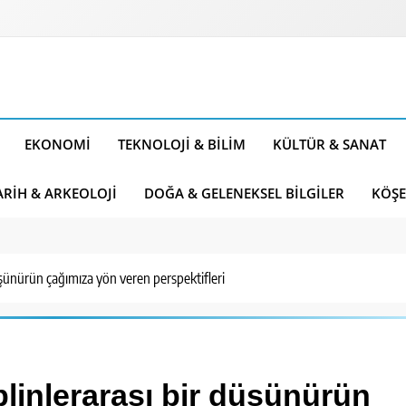
EKONOMI
TEKNOLOJI & BILIM
KÜLTÜR & SANAT
ARIH & ARKEOLOJI
DOĞA & GELENEKSEL BILGILER
KÖŞE
üşünürün çağımıza yön veren perspektifleri
linlerarası bir düşünürün