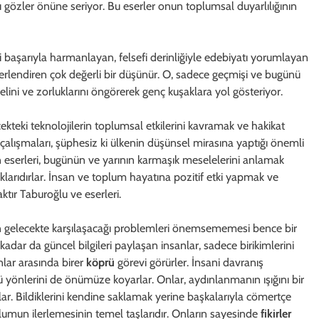
ı gözler önüne seriyor. Bu eserler onun toplumsal duyarlılığının
i başarıyla harmanlayan, felsefi derinliğiyle edebiyatı yorumlayan
eğerlendiren çok değerli bir düşünür. O, sadece geçmişi ve bugünü
ni ve zorluklarını öngörerek genç kuşaklara yol gösteriyor.
teki teknolojilerin toplumsal etkilerini kavramak ve hakikat
lışmaları, şüphesiz ki ülkenin düşünsel mirasına yaptığı önemli
n eserleri, bugünün ve yarının karmaşık meselelerini anlamak
larıdırlar. İnsan ve toplum hayatına pozitif etki yapmak ve
naktır Taburoğlu ve eserleri.
 gelecekte karşılaşacağı problemleri önemsememesi bence bir
o kadar da güncel bilgileri paylaşan insanlar, sadece birikimlerini
lar arasında birer
köprü
görevi görürler. İnsani davranış
ü yönlerini de önümüze koyarlar. Onlar, aydınlanmanın ışığını bir
rlar. Bildiklerini kendine saklamak yerine başkalarıyla cömertçe
oplumun ilerlemesinin temel taşlarıdır. Onların sayesinde
fikirler