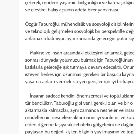
çekerek, modern yaşamın kırılganlığını ve karmaşıklığın
ve eleştirel bakış açısının adeta birer yansıması.
Özgür Taburoğlu, mühendislik ve sosyoloji disiplinlerin
ve teknolojik gelişmeleri sosyolojik bir perspektifle d
anlamakla kalmıyor, aynı zamanda geleceğin potansiyeli
Makine ve insan arasındaki etkileşimi anlamak, gelecek
sonrası dünyada yolumuzu bulmak için Taburoğlu’nun ça
katkılarla geleceğe ışık tutmaya devam edecektir. Onu
isteyen herkes için okunması gereken bir başucu kaynak
yaşama anlam vermek isteyen gençler için iyi bir kay
İnsanın sadece kendini önemsemesi ve toplulukların
tür bencilliktir. Taburoğlu gibi yeni, gerekli olan ve bir 
aktarmakla kalmazlar, aynı zamanda nesneler ve insan
modellerinin nesnelere aktarmanın iyi yönlerini ve köt
elden diğerine taşıyarak cehaletin gölgelerini de dağıtı
paylaşan bu değerli kişiler, bilginin yayılmasının ve t