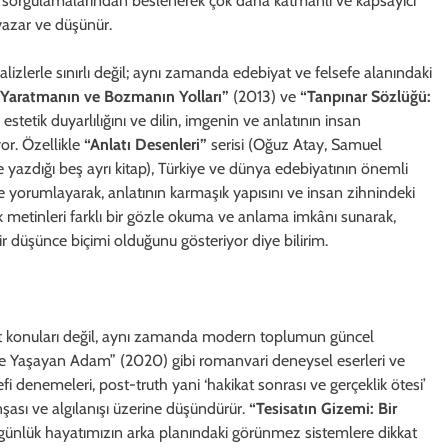
el sorgulamalarından beslenerek çok daha katmanlı ve kapsayıcı
yazar ve düşünür.
lizlerle sınırlı değil; aynı zamanda edebiyat ve felsefe alanındaki
 Yaratmanın ve Bozmanın Yolları”
(2013) ve
“Tanpınar Sözlüğü:
 estetik duyarlılığını ve dilin, imgenin ve anlatının insan
or. Özellikle
“Anlatı Desenleri”
serisi (Oğuz Atay, Samuel
e yazdığı beş ayrı kitap), Türkiye ve dünya edebiyatının önemli
ifle yorumlayarak, anlatının karmaşık yapısını ve insan zihnindeki
asik metinleri farklı bir gözle okuma ve anlama imkânı sunarak,
r düşünce biçimi olduğunu gösteriyor diye bilirim.
ut konuları değil, aynı zamanda modern toplumun güncel
inde Yaşayan Adam” (2020) gibi romanvari deneysel eserleri ve
i denemeleri, post-truth yani ‘hakikat sonrası ve gerçeklik ötesi’
nşası ve algılanışı üzerine düşündürür.
“Tesisatın Gizemi: Bir
 günlük hayatımızın arka planındaki görünmez sistemlere dikkat