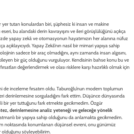
yer tutan konulardan biri, şüphesiz ki insan ve makine
 eseri, bu alandaki derin kavrayışını ve ileri görüşlülüğünü açıkça
üzde yapay zekâ ve otomasyonun hayatımızın her alanına nüfuz
ukça açıklayıcıydı. Yapay Zekâ’nın nasıl bir mimari yapıya sahip
ojinin sadece bir araç olmadığını, aynı zamanda insan algısını,
kileyen bir güç olduğunu vurguluyor. Kendisinin bahse konu bu ve
atları değerlendirmek ve olası risklere karşı hazırlıklı olmak için
rini de inceleme fırsatım oldu. Taburoğlu’nun modern toplumun
leri derinlemesine sorguladığını fark ettim. Düşünce dünyasında
li bir yer tuttuğunu fark etmekte gecikmedim. Özgür
sentez, derinlemesine analiz yeteneği ve geleceğe yönelik
katmanlı bir yapıya sahip olduğunu da anlamakta gecikmedim.
esişim noktasında konumlanan düşünsel evreni, onu günümüz
r olduğunu söyleyebilirim.