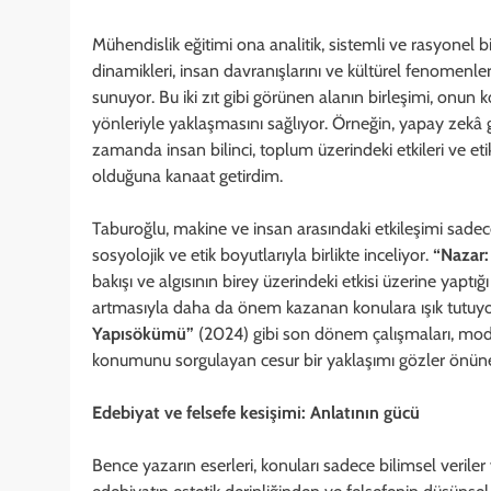
Mühendislik eğitimi ona analitik, sistemli ve rasyonel bi
dinamikleri, insan davranışlarını ve kültürel fenomenler
sunuyor. Bu iki zıt gibi görünen alanın birleşimi, onu
yönleriyle yaklaşmasını sağlıyor. Örneğin, yapay zekâ gi
zamanda insan bilinci, toplum üzerindeki etkileri ve eti
olduğuna kanaat getirdim.
Taburoğlu, makine ve insan arasındaki etkileşimi sadec
sosyolojik ve etik boyutlarıyla birlikte inceliyor.
“Nazar:
bakışı ve algısının birey üzerindeki etkisi üzerine yap
artmasıyla daha da önem kazanan konulara ışık tutuy
Yapısökümü”
(2024) gibi son dönem çalışmaları, mode
konumunu sorgulayan cesur bir yaklaşımı gözler önüne 
Edebiyat ve felsefe kesişimi: Anlatının gücü
Bence yazarın eserleri, konuları sadece bilimsel veril