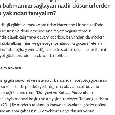
en bakmamızı sağlayan nadir düşünürlerden
aha yakından tanıyalım?
disliği eğitimi alması ve ardından Hacettepe Üniversitesi’nde
ş açısının ve derinlemesine analiz yeteneğinin temelini
endis olarak çalışmaya devam ederken, bir yandan da modern
aki etkileşimleri ve geleceğin şekillendirici güçlerini ele alan
m. Taburoğlu, yayımladığı eserlerle sadece düşünsel birikimini
l gösteren, adeta ufuk açıcı bir rehber.
kesim noktası
liği gibi rasyonel ve sistematik bir alandan sosyoloji gibi insan
 iki farklı disiplindeki yetkinliği, ona olaylara çok boyutlu
eteneği kazandırmış. “
Dünyevi ve Kutsal: Modernlerin
larıyla manevi boşluk ve arayışları irdeleyen Taburoğlu,
“Kent
”
(2011) ile modern toplumun irrasyonel yanlarını gözler önüne
sine anlama çabasının ilk örnekleridir diye düşünüyorum.