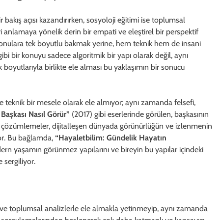
r bakış açısı kazandırırken, sosyoloji eğitimi ise toplumsal
i anlamaya yönelik derin bir empati ve eleştirel bir perspektif
n konulara tek boyutlu bakmak yerine, hem teknik hem de insani
bi bir konuyu sadece algoritmik bir yapı olarak değil, aynı
k boyutlarıyla birlikte ele alması bu yaklaşımın bir sonucu
e teknik bir mesele olarak ele almıyor; aynı zamanda felsefi,
 Başkası Nasıl Görür”
(2017) gibi eserlerinde görülen, başkasının
tığı çözümlemeler, dijitalleşen dünyada görünürlüğün ve izlenmenin
or. Bu bağlamda,
“Hayaletbilim: Gündelik Hayatın
rn yaşamın görünmez yapılarını ve bireyin bu yapılar içindeki
sergiliyor.
er ve toplumsal analizlerle ele almakla yetinmeyip, aynı zamanda