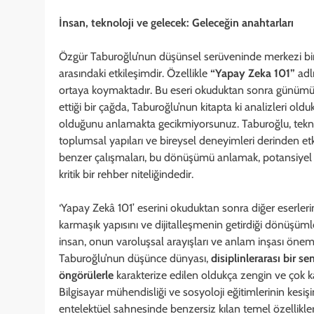
İnsan, teknoloji ve gelecek: Geleceğin anahtarları
Özgür Taburoğlu’nun düşünsel serüveninde merkezi bir 
arasındaki etkileşimdir. Özellikle
“Yapay Zeka 101”
adlı
ortaya koymaktadır. Bu eseri okuduktan sonra günüm
ettiği bir çağda, Taburoğlu’nun kitapta ki analizleri old
olduğunu anlamakta gecikmiyorsunuz. Taburoğlu, teknol
toplumsal yapıları ve bireysel deneyimleri derinden et
benzer çalışmaları, bu dönüşümü anlamak, potansiyel fırs
kritik bir rehber niteliğindedir.
‘Yapay Zekâ 101’ eserini okuduktan sonra diğer eserle
karmaşık yapısını ve dijitalleşmenin getirdiği dönüşüm
insan, onun varoluşsal arayışları ve anlam inşası önem
Taburoğlu’nun düşünce dünyası,
disiplinlerarası bir 
öngörülerle
karakterize edilen oldukça zengin ve çok 
Bilgisayar mühendisliği ve sosyoloji eğitimlerinin k
entelektüel sahnesinde benzersiz kılan temel özellikle