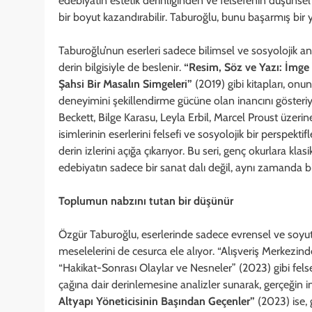
edebiyatın estetik derinliğinden ve felsefenin düşüns
bir boyut kazandırabilir. Taburoğlu, bunu başarmış bir 
Taburoğlu’nun eserleri sadece bilimsel ve sosyolojik ana
derin bilgisiyle de beslenir.
“Resim, Söz ve Yazı: İmge
Şahsi Bir Masalın Simgeleri”
(2019) gibi kitapları, onun
deneyimini şekillendirme gücüne olan inancını gösteriy
Beckett, Bilge Karasu, Leyla Erbil, Marcel Proust üzerin
isimlerinin eserlerini felsefi ve sosyolojik bir perspekt
derin izlerini açığa çıkarıyor. Bu seri, genç okurlara kl
edebiyatın sadece bir sanat dalı değil, aynı zamanda bi
Toplumun nabzını tutan bir düşünür
Özgür Taburoğlu, eserlerinde sadece evrensel ve soy
meselelerini de cesurca ele alıyor. “Alışveriş Merkez
“Hakikat-Sonrası Olaylar ve Nesneler” (2023) gibi felsef
çağına dair derinlemesine analizler sunarak, gerçeğin i
Altyapı Yöneticisinin Başından Geçenler”
(2023) ise,