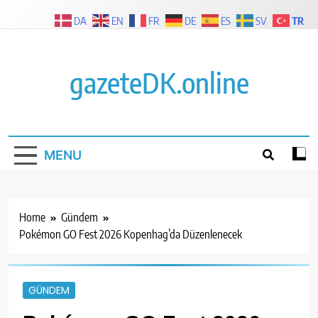
Skip
TR
DA
EN
FR
DE
ES
SV
to
content
gazeteDK.online
MENU
Home
Gündem
Pokémon GO Fest 2026 Kopenhag’da Düzenlenecek
GÜNDEM