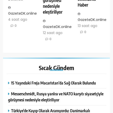
görüşmesi
Haber
nedeniyle
eleştiriliyor
GazeteDK.online
4 saat ago
GazeteDK.online
13 saat ago
0
GazeteDK.online
0
12 saat ago
0
Sıcak
Gündem
15 Yaşındaki Freja Macaristan’da Sağ Olarak Bulundu
Messerschmidt, Rusya yanlısı ve NATO karşıtı siyasetçiyle
görüşmesi nedeniyle eleştiriliyor
Türkiye’de Kayıp Olarak Aranıyordu: Danimarkalı