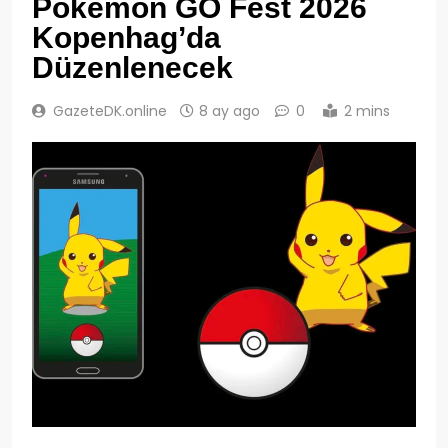
Pokémon GO Fest 2026
Kopenhag’da
Düzenlenecek
GazeteDK.online
8 ay ago
0
2 mins