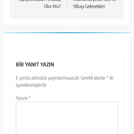
gezinmesi
Olur Mu?
Yılbaşı Gelenekleri
BIR YANIT YAZIN
E-posta adresiniz yayınlanmayacak.
Gerekli alanlar
*
ile
işaretlenmişlerdir
Yorum
*