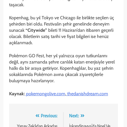
taşacak.
Kopenhag, bu yıl Tokyo ve Chicago ile birlikte seçilen üç
şehirden biri oldu. Festivalin şehir genelinde deneyim
sunacak
“Citywide”
bileti 11 Haziran’dan itibaren geçerli
olacak. Biletlerin satış tarihi ve fiyat bilgileri ise henüz
açıklanmadı.
Pokémon GO Fest, her yıl yalnızca oyun tutkunlarını
değil, aynı zamanda şehre canlılık katan enerjisiyle yerel
halkı da bir araya getiriyor. Kopenhaglılar, bu yaz şehrin
sokaklarında Pokémon avına çıkacak ziyaretçilerle
buluşmaya hazırlanıyor.
Kaynak:
pokemongolive.com
,
thedanishdream.com
Yazı
Previous:
Next:
Yapay Zekâdan Arkadaş
İskandinavya’da Noel Ve