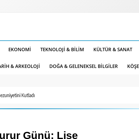
EKONOMI
TEKNOLOJI & BILIM
KÜLTÜR & SANAT
ARIH & ARKEOLOJI
DOĞA & GELENEKSEL BILGILER
KÖŞE
ezuniyetini Kutladı
Gurur Günü: Lise