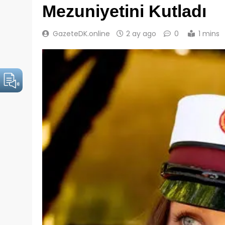
Mezuniyetini Kutladı
GazeteDK.online
2 ay ago
0
1 mins