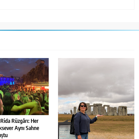
o Rida Rüzgârı: Her
ksever Aynı Sahne
uştu