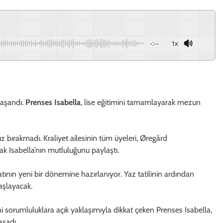
-:--
1x
yaşandı.
Prenses Isabella
, lise eğitimini tamamlayarak mezun
 bırakmadı. Kraliyet ailesinin tüm üyeleri, Øregård
 Isabella’nın mutluluğunu paylaştı.
yatının yeni bir dönemine hazırlanıyor. Yaz tatilinin ardından
aşlayacak.
 sorumluluklara açık yaklaşımıyla dikkat çeken Prenses Isabella,
aşadı.