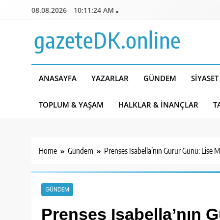
Skip
08.08.2026
10:11:25 AM
to
content
gazeteDK.online
ANASAYFA
YAZARLAR
GÜNDEM
SIYASET
TOPLUM & YAŞAM
HALKLAR & İNANÇLAR
T
Home
Gündem
Prenses Isabella’nın Gurur Günü: Lise M
GÜNDEM
Prenses Isabella’nın 