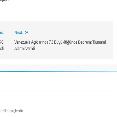
us:
Next:
 40
Venezuela Açıklarında 7,3 Büyüklüğünde Deprem: Tsunami
ndı
Alarmı Verildi
şaretlenmişlerdir