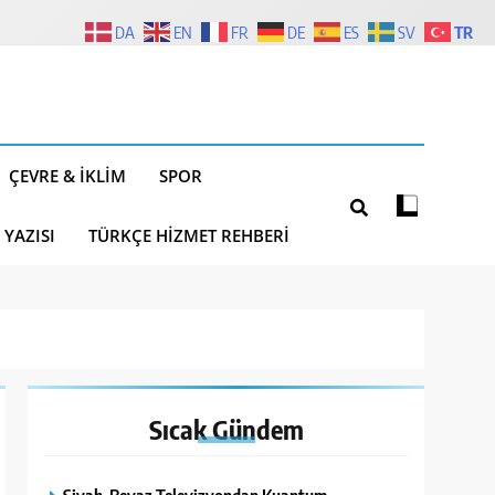
TR
DA
EN
FR
DE
ES
SV
ÇEVRE & İKLIM
SPOR
 YAZISI
TÜRKÇE HIZMET REHBERI
Sıcak
Gündem