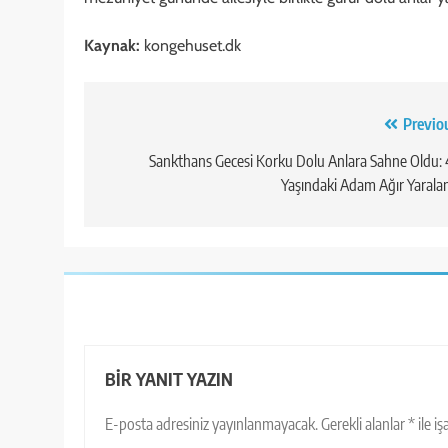
Kaynak:
kongehuset.dk
Yazı
Previo
gezinmesi
Sankthans Gecesi Korku Dolu Anlara Sahne Oldu:
Yaşındaki Adam Ağır Yarala
BIR YANIT YAZIN
E-posta adresiniz yayınlanmayacak.
Gerekli alanlar
*
ile i