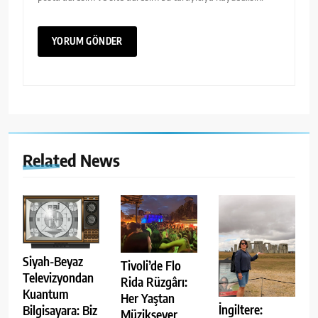
Related News
Siyah-Beyaz
Tivoli’de Flo
Televizyondan
Rida Rüzgârı:
Kuantum
Her Yaştan
İngiltere:
Bilgisayara: Biz
Müziksever