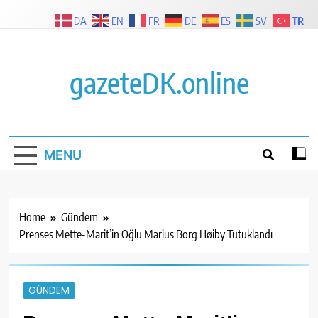
Skip
TR
DA
EN
FR
DE
ES
SV
to
content
gazeteDK.online
MENU
Home
Gündem
Prenses Mette-Marit’in Oğlu Marius Borg Høiby Tutuklandı
GÜNDEM