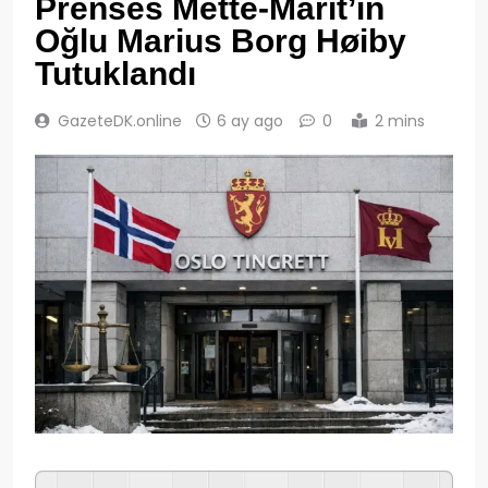
Prenses Mette-Marit’in
Oğlu Marius Borg Høiby
Tutuklandı
GazeteDK.online
6 ay ago
0
2 mins