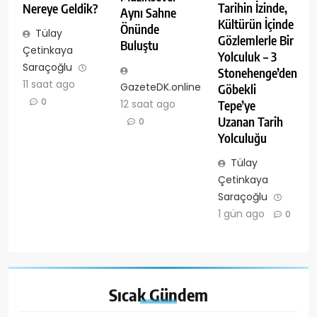
Tarihin İzinde,
Nereye Geldik?
Aynı Sahne
Kültürün İçinde
Önünde
Tülay
Gözlemlerle Bir
Buluştu
Çetinkaya
Yolculuk – 3
Saraçoğlu
Stonehenge’den
11 saat ago
GazeteDK.online
Göbekli
0
12 saat ago
Tepe’ye
Uzanan Tarih
0
Yolculuğu
Tülay
Çetinkaya
Saraçoğlu
1 gün ago
0
Sıcak
Gündem