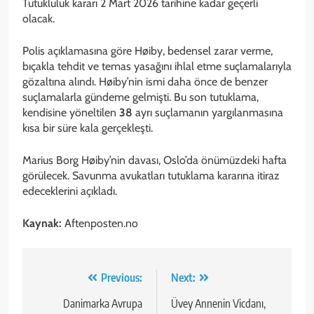
Tutukluluk kararı 2 Mart 2026 tarihine kadar geçerli
olacak.
Polis açıklamasına göre Høiby, bedensel zarar verme,
bıçakla tehdit ve temas yasağını ihlal etme suçlamalarıyla
gözaltına alındı. Høiby’nin ismi daha önce de benzer
suçlamalarla gündeme gelmişti. Bu son tutuklama,
kendisine yöneltilen
38
ayrı suçlamanın yargılanmasına
kısa bir süre kala gerçekleşti.
Marius Borg Høiby’nin davası, Oslo’da önümüzdeki hafta
görülecek. Savunma avukatları tutuklama kararına itiraz
edeceklerini açıkladı.
Kaynak:
Aftenposten.no
Yazı
Previous:
Next:
gezinmesi
Danimarka Avrupa
Üvey Annenin Vicdanı,