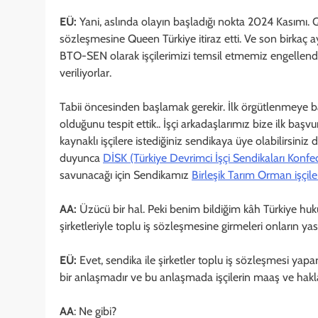
EÜ:
Yani, aslında olayın başladığı nokta 2024 Kasımı. Qu
sözleşmesine Queen Türkiye itiraz etti. Ve son birkaç aydı
BTO-SEN olarak işçilerimizi temsil etmemiz engellendi, 
veriliyorlar.
Tabii öncesinden başlamak gerekir. İlk örgütlenmeye başl
olduğunu tespit ettik.. İşçi arkadaşlarımız bize ilk ba
kaynaklı işçilere istediğiniz sendikaya üye olabilirsiniz
duyunca
DİSK (Türkiye Devrimci İşçi Sendikaları Konf
savunacağı için Sendikamız
Birleşik Tarım Orman işçil
AA:
Üzücü bir hal. Peki benim bildiğim kâh Türkiye hu
şirketleriyle toplu iş sözleşmesine girmeleri onların yas
EÜ:
Evet, sendika ile şirketler toplu iş sözleşmesi yapa
bir anlaşmadır ve bu anlaşmada işçilerin maaş ve hakla
AA
: Ne gibi?