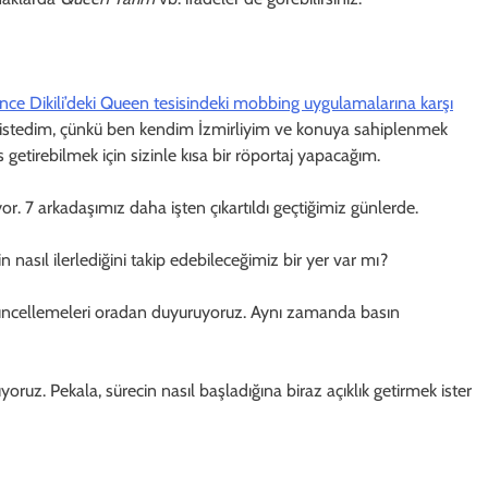
nce Dikili’deki Queen tesisindeki mobbing uygulamalarına karşı
istedim, çünkü ben kendim İzmirliyim ve konuya sahiplenmek
getirebilmek için sizinle kısa bir röportaj yapacağım.
. 7 arkadaşımız daha işten çıkartıldı geçtiğimiz günlerde.
n nasıl ilerlediğini takip edebileceğimiz bir yer var mı?
üncellemeleri oradan duyuruyoruz. Aynı zamanda basın
oruz. Pekala, sürecin nasıl başladığına biraz açıklık getirmek ister