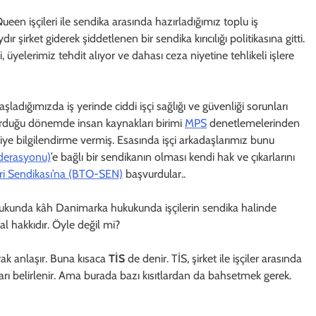
een işçileri ile sendika arasında hazırladığımız toplu iş
r şirket giderek şiddetlenen bir sendika kırıcılığı politikasına gitti.
üyelerimiz tehdit alıyor ve dahası ceza niyetine tehlikeli işlere
adığımızda iş yerinde ciddi işçi sağlığı ve güvenliği sorunları
şvurduğu dönemde insan kaynakları birimi
MPS
denetlemelerinden
 diye bilgilendirme vermiş. Esasında işçi arkadaşlarımız bunu
ederasyonu)
’e bağlı bir sendikanın olması kendi hak ve çıkarlarını
eri Sendikası’na (BTO-SEN)
başvurdular..
kukunda kâh Danimarka hukukunda işçilerin sendika halinde
al hakkıdır. Öyle değil mi?
rak anlaşır. Buna kısaca
TİS
de denir. TİS, şirket ile işçiler arasında
rı belirlenir. Ama burada bazı kısıtlardan da bahsetmek gerek.