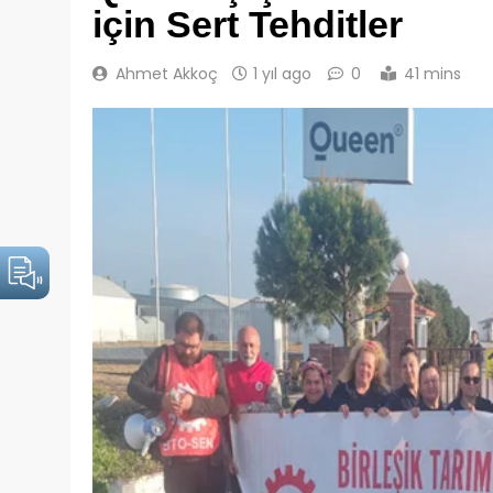
için Sert Tehditler
Ahmet Akkoç
1 yıl ago
0
41 mins