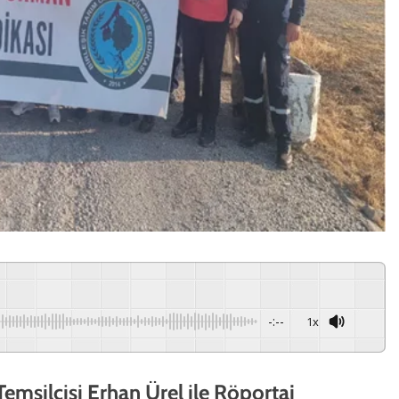
-:--
1x
emsilcisi Erhan Ürel ile Röportaj