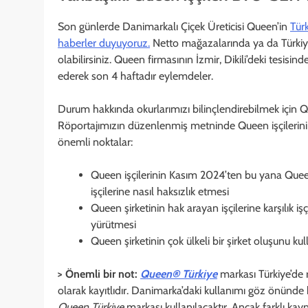
Son günlerde Danimarkalı Çiçek Üreticisi Queen’in
Türk
haberler duyuyoruz.
Netto mağazalarında ya da Türkiye
olabilirsiniz. Queen firmasının İzmir, Dikili’deki tesisin
ederek son 4 haftadır eylemdeler.
Durum hakkında okurlarımızı bilinçlendirebilmek için Q
Röportajımızın düzenlenmiş metninde Queen işçilerinin
önemli noktalar:
Queen işçilerinin Kasım 2024’ten bu yana Queen 
işçilerine nasıl haksızlık etmesi
Queen şirketinin hak arayan işçilerine karşılık işçil
yürütmesi
Queen şirketinin çok ülkeli bir şirket oluşunu ku
> Önemli bir not:
Queen
®
Türkiye
markası Türkiye’de
olarak kayıtlıdır. Danimarka’daki kullanımı göz önünde 
Queen Türkiye
markası kullanılacaktır. Ancak farklı ka