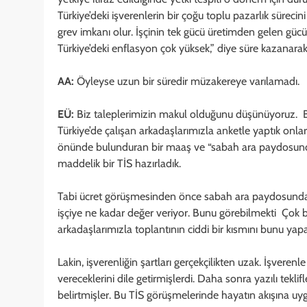
Türkiye’deki işverenlerin bir çoğu toplu pazarlık sürecini
grev imkanı olur. İşçinin tek gücü üretimden gelen gü
Türkiye’deki enflasyon çok yüksek,” diye süre kazanar
AA:
Öyleyse uzun bir süredir müzakereye varılamadı.
EÜ:
Biz taleplerimizin makul olduğunu düşünüyoruz. Bu
Türkiye’de çalışan arkadaşlarımızla anketle yaptık onlar
önünde bulunduran bir maaş ve “sabah ara paydosunda i
maddelik bir TİS hazırladık.
Tabi ücret görüşmesinden önce sabah ara paydosunda p
işçiye ne kadar değer veriyor. Bunu görebilmekti Çok ba
arkadaşlarımızla toplantının ciddi bir kısmını bunu yap
Lakin, işverenliğin şartları gerçekçilikten uzak. İşve
vereceklerini dile getirmişlerdi. Daha sonra yazılı tekl
belirtmişler. Bu TİS görüşmelerinde hayatın akışına uyg