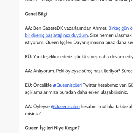
Genel Bilgi
AA:
Ben GazeteDK yazarlarından Ahmet.
Birkaç gün ö
bir direniş başlattığınızı duydum
. Size hemen ulaşmak 
istiyorum. Queen İşçileri Dayanışmasına biraz daha ses 
EÜ:
Yani teşekkür ederiz, çünkü süreç daha devam ediyor
AA:
Anlıyorum. Peki öyleyse süreç nasıl ilerliyor? Süreci
EÜ:
Öncelikle
@Queeniscileri
Twitter hesabımız var. G
açıklamalarımıza buradan daha erken ulaşabilirsiniz.
AA:
Öyleyse
@Queeniscileri
hesabını mutlaka takibe alıy
misiniz?
Queen İşçileri Niye Kızgın?