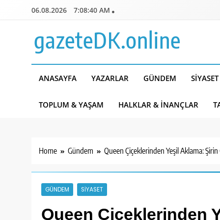
Skip
06.08.2026
7:08:42 AM
to
content
gazeteDK.online
ANASAYFA
YAZARLAR
GÜNDEM
SIYASET
TOPLUM & YAŞAM
HALKLAR & İNANÇLAR
T
Home
Gündem
Queen Çiçeklerinden Yeşil Aklama: Şirin Ç
GÜNDEM
SIYASET
Queen Çiçeklerinden Ye