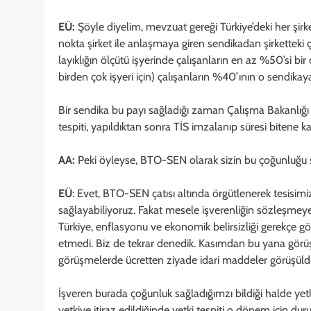
EÜ:
Şöyle diyelim, mevzuat gereği Türkiye’deki her şirk
nokta şirket ile anlaşmaya giren sendikadan şirketteki ç
layıklığın ölçütü işyerinde çalışanların en az %50’si 
birden çok işyeri için) çalışanların %40’ının o sendikaya
Bir sendika bu payı sağladığı zaman Çalışma Bakanlığı o s
tespiti, yapıldıktan sonra TİS imzalanıp süresi bitene ka
AA:
Peki öyleyse, BTO-SEN olarak sizin bu çoğunluğu 
EÜ
: Evet, BTO-SEN çatısı altında örgütlenerek tesisi
sağlayabiliyoruz. Fakat mesele işverenliğin sözleşmeye i
Türkiye, enflasyonu ve ekonomik belirsizliği gerekçe g
etmedi. Biz de tekrar denedik. Kasımdan bu yana görüş
görüşmelerde ücretten ziyade idari maddeler görüşüld
İşveren burada çoğunluk sağladığımzı bildiği halde yetk
yetkiye itiraz edildiğinde yetki tespiti o dönem için du