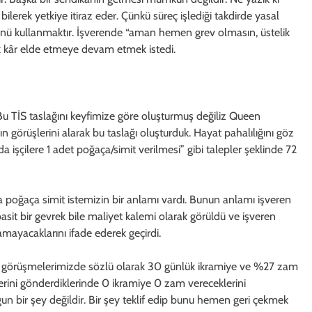
 bilerek yetkiye itiraz eder. Çünkü süreç işlediği takdirde yasal
cünü kullanmaktır. İşverende “aman hemen grev olmasın, üstelik
ak kâr elde etmeye devam etmek istedi.
 TİS taslağını keyfimize göre oluşturmuş değiliz Queen
ın görüşlerini alarak bu taslağı oluşturduk. Hayat pahalılığını göz
şçilere 1 adet poğaça/simit verilmesi” gibi talepler şeklinde 72
oğaça simit istemizin bir anlamı vardı. Bunun anlamı işveren
sit bir gevrek bile maliyet kalemi olarak görüldü ve işveren
amayacaklarını ifade ederek geçirdi.
renle görüşmelerimizde sözlü olarak 30 günlük ikramiye ve %27 zam
iflerini gönderdiklerinde 0 ikramiye 0 zam vereceklerini
un bir şey değildir. Bir şey teklif edip bunu hemen geri çekmek