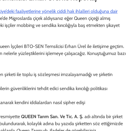
iye’deki faaliyetlerine yönelik ciddi hak ihlalleri olduğuna dair
’de Migroslarda çiçek aldıysanız eğer Queen çiçeği almış
deki işçiler mobbing ve sendika kırıcılığıyla baş etmekten şikayet
ueen İşçileri BTO-SEN Temsilcisi Erhan Ürel ile iletişime geçtim.
 nelerle yüzleştiklerini işlemeye çalışacağız. Konuştuğumuz bazı
şirketi ile toplu iş sözleşmesi imzalayamadığı ve şirketin
erin güvenliklerini tehdit edici sendika kırıcılığı politikası
llanarak kendini iddialardan nasıl sipher edişi
 resmiyette
QUEEN Tarım San. Ve Tic. A. Ş.
adı altında bir şirket
bulundurarak, kolaylık adına bu yazıda şirketten söz ettiğimizde
ynaklarda
Queen Tarım
vb. ifadeler de görebilirsiniz.