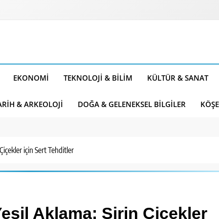
EKONOMI
TEKNOLOJI & BILIM
KÜLTÜR & SANAT
ARIH & ARKEOLOJI
DOĞA & GELENEKSEL BILGILER
KÖŞE
içekler için Sert Tehditler
şil Aklama: Şirin Çiçekler