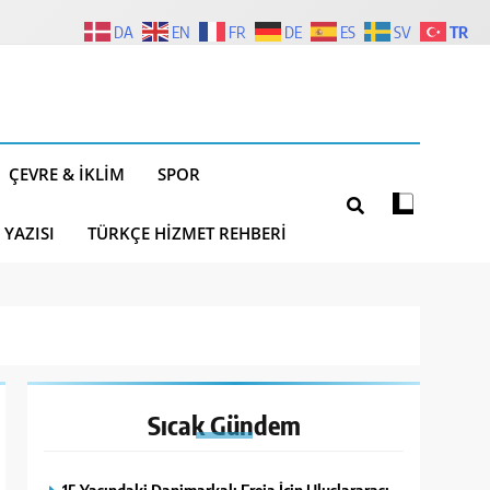
TR
DA
EN
FR
DE
ES
SV
ÇEVRE & İKLIM
SPOR
 YAZISI
TÜRKÇE HIZMET REHBERI
Sıcak
Gündem