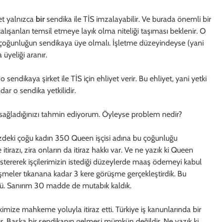
et yalnızca
bir
sendika ile TİS imzalayabilir. Ve burada önemli bir
alışanları temsil etmeye layık olma niteliği taşıması beklenir. O
bir çoğunluğun sendikaya üye olmalı. İşletme düzeyindeyse (yani
 üyeliği aranır.
endikaya şirket ile TİS için ehliyet verir. Bu ehliyet, yani yetki
dar o sendika yetkilidir.
sağladığınızı tahmin ediyorum. Öyleyse problem nedir?
mizdeki çoğu kadın 350 Queen işçisi adına bu çoğunluğu
tirazı, zira onların da itiraz hakkı var. Ve ne yazık ki Queen
östererek işçilerimizin istediği düzeylerde maaş ödemeyi kabul
meler tıkanana kadar 3 kere görüşme gerçekleştirdik. Bu
ü. Sanırım 30 madde de mutabık kaldık.
imize mahkeme yoluyla itiraz etti. Türkiye iş kanunlarında bir
rur. Başka bir sendikanın gelmesi mümkün değildir. Ne yazık ki