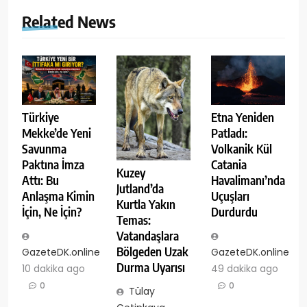
Related News
Türkiye
Etna Yeniden
Mekke’de Yeni
Patladı:
Savunma
Volkanik Kül
Paktına İmza
Catania
Kuzey
Attı: Bu
Havalimanı’nda
Jutland’da
Anlaşma Kimin
Uçuşları
Kurtla Yakın
İçin, Ne İçin?
Durdurdu
Temas:
Vatandaşlara
Bölgeden Uzak
GazeteDK.online
GazeteDK.online
Durma Uyarısı
10 dakika ago
49 dakika ago
0
0
Tülay