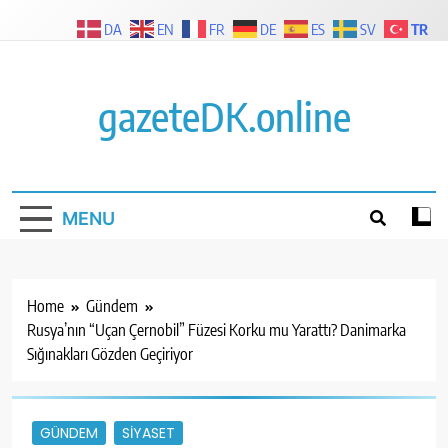
Skip
TR
DA
EN
FR
DE
ES
SV
to
content
gazeteDK.online
MENU
Home
Gündem
Rusya’nın “Uçan Çernobil” Füzesi Korku mu Yarattı? Danimarka
Sığınakları Gözden Geçiriyor
GÜNDEM
SIYASET