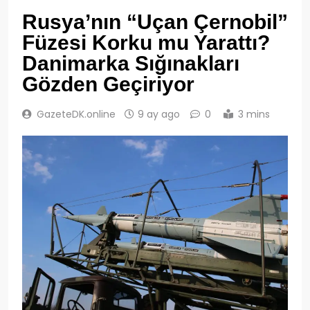
Rusya’nın “Uçan Çernobil”
Füzesi Korku mu Yarattı?
Danimarka Sığınakları
Gözden Geçiriyor
GazeteDK.online
9 ay ago
0
3 mins