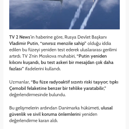
TV 2 News
’in haberine göre, Rusya Devlet Başkanı
Vladimir Putin
,
“sınırsız menzile sahip”
olduğu iddia
edilen bu füzeyi yeniden test ederek uluslararası gerilimi
artırdı. TV 2’nin Moskova muhabiri,
“Putin yeniden
kılıcını kuşandı, bu test askeri bir mesajdan çok daha
fazlası”
ifadelerini kullandı.
Uzmanlar,
“Bu füze radyoaktif sızıntı riski taşıyor; tıpkı
Çernobil felaketine benzer bir tehlike yaratabilir,”
değerlendirmesinde bulundu.
Bu gelişmelerin ardından Danimarka hükümeti,
ulusal
güvenlik ve sivil koruma önlemlerini
yeniden
değerlendirme kararı aldı.