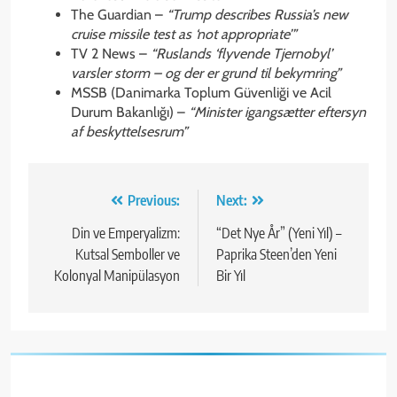
The Guardian –
“Trump describes Russia’s new
cruise missile test as ‘not appropriate’”
TV 2 News –
“Ruslands ‘flyvende Tjernobyl’
varsler storm – og der er grund til bekymring”
MSSB (Danimarka Toplum Güvenliği ve Acil
Durum Bakanlığı) –
“Minister igangsætter eftersyn
af beskyttelsesrum”
Yazı
Previous:
Next:
gezinmesi
Din ve Emperyalizm:
“Det Nye År” (Yeni Yıl) –
Kutsal Semboller ve
Paprika Steen’den Yeni
Kolonyal Manipülasyon
Bir Yıl